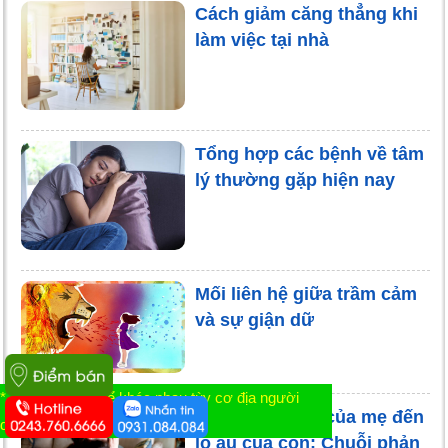
Cách giảm căng thẳng khi
làm việc tại nhà
Tổng hợp các bệnh về tâm
lý thường gặp hiện nay
Mối liên hệ giữa trầm cảm
và sự giận dữ
* Tác dụng có thể khác nhau tùy cơ địa người
Từ căng thẳng của mẹ đến
dùng
lo âu của con: Chuỗi phản