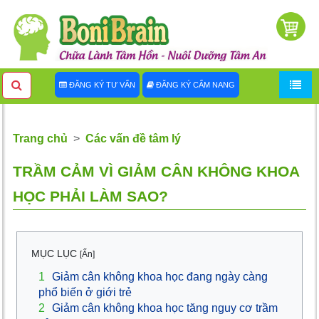
ĐĂNG KÝ TƯ VẤN
ĐĂNG KÝ CẨM NANG
Trang chủ
Các vấn đề tâm lý
TRẦM CẢM VÌ GIẢM CÂN KHÔNG KHOA
HỌC PHẢI LÀM SAO?
MỤC LỤC
[Ẩn]
1
Giảm cân không khoa học đang ngày càng
phổ biến ở giới trẻ
2
Giảm cân không khoa học tăng nguy cơ trầm