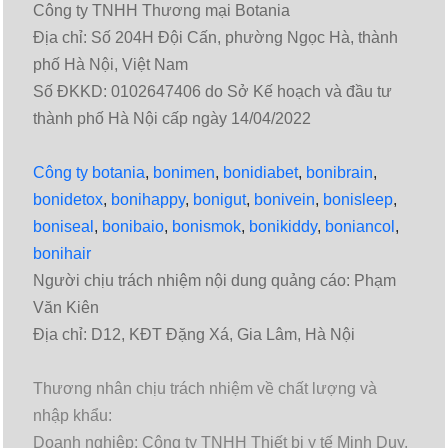
Công ty TNHH Thương mại Botania
Địa chỉ: Số 204H Đội Cấn, phường Ngọc Hà, thành
phố Hà Nội, Việt Nam
Số ĐKKD: 0102647406 do Sở Kế hoạch và đầu tư
thành phố Hà Nội cấp ngày 14/04/2022
Công ty botania
,
bonimen
,
bonidiabet
,
bonibrain
,
bonidetox
,
bonihappy
,
bonigut
,
bonivein
,
bonisleep
,
boniseal
,
bonibaio
,
bonismok
,
bonikiddy
,
boniancol
,
bonihair
Người chịu trách nhiệm nội dung quảng cáo: Phạm
Văn Kiên
Địa chỉ: D12, KĐT Đặng Xá, Gia Lâm, Hà Nội
Thương nhân chịu trách nhiệm về chất lượng và
nhập khẩu:
Doanh nghiệp: Công ty TNHH Thiết bị y tế Minh Duy.