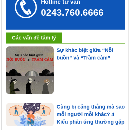
Hotline tư vấn
0243.760.6666
Các vấn đề tâm lý
Sự khác biệt giữa “Nỗi
buồn” và “Trầm cảm”
Cùng bị căng thẳng mà sao
mỗi người mỗi khác? 4
Kiểu phản ứng thường gặp