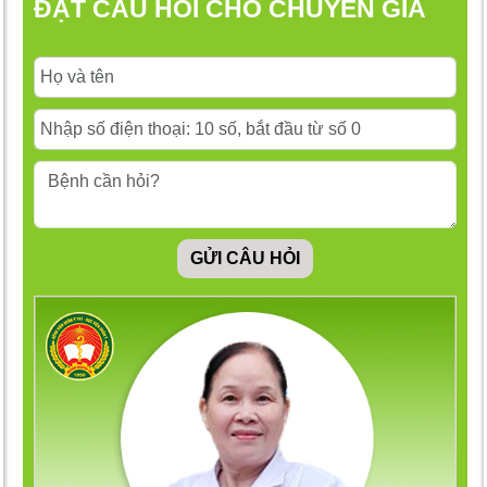
ĐẶT CÂU HỎI CHO CHUYÊN GIA
GỬI CÂU HỎI