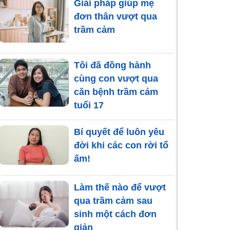
Giải pháp giúp mẹ
đơn thân vượt qua
trầm cảm
Phát bệnh, rối loạn
tâm thần vì phải kiêng
Tôi đã đồng hành
cữ sau sinh
cùng con vượt qua
căn bệnh trầm cảm
Cha mẹ cần làm gì khi
tuổi 17
con có hành vi tự
ngược đãi bản thân?
Bí quyết để luôn yêu
đời khi các con rời tổ
ấm!
Làm thế nào để vượt
qua trầm cảm sau
sinh một cách đơn
giản