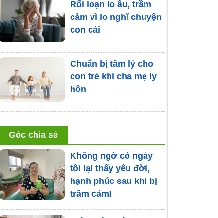
Rối loạn lo âu, trầm
cảm vì lo nghĩ chuyện
con cái
Chuẩn bị tâm lý cho
con trẻ khi cha mẹ ly
hôn
Bị vợ cằn nhằn, người
Góc chia sẻ
đàn ông 70 tuổi mắc
bệnh trầm cảm
Không ngờ có ngày
tôi lại thấy yêu đời,
hạnh phúc sau khi bị
Stress vì áp lực sinh
trầm cảm!
con tuổi Rồng