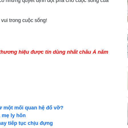
i có những quyết định đột phá cho cuộc sống của
 vui trong cuộc sống!
 thương hiệu được tin dùng nhất châu Á năm
từ một mối quan hệ đổ vỡ?
a mẹ ly hôn
hay tiếp tục chịu đựng