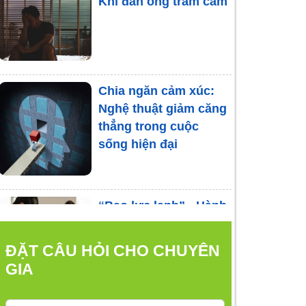
Khi đàn ông trầm cảm
Chia ngăn cảm xúc:
Nghệ thuật giảm căng
thẳng trong cuộc
sống hiện đại
“Bạo lực lạnh” - Hành
vi độc hại nảy sinh
bệnh tâm thần
ĐẶT CÂU HỎI CHO CHUYÊN
GIA
Trầm cảm kháng trị: