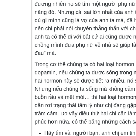
đương nhiên họ sẽ tìm một người phụ nữ 
năng đó. Nhưng cái sai lớn nhất của anh 
dù gì mình cũng là vợ của anh ta mà, đã 
nên chị phải nói chuyện thẳng thắn với c
anh ta có thể đi với bất cứ ai cũng đượ
chồng mình đưa phụ nữ về nhà sẽ giúp tâm 
đau” mà.
Trong cơ thể chúng ta có hai loại hormon 
dopamin, nếu chúng ta được sống trong mộ
hai hormon này sẽ được tiết ra nhiều, nó
Nhưng nếu chúng ta sống mà không cảm n
buồn rầu và mệt mỏi… thì hai loại hormon n
dần rơi trạng thái tâm lý như chị đang gặp 
trầm cảm. Do vậy điều thứ hai chị cần là
phúc hơn nữa, có thể bằng những cách s
Hãy tìm vài người bạn, anh chị em ti