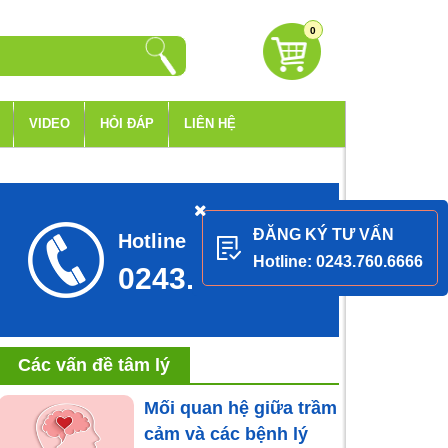
0
VIDEO
HỎI ĐÁP
LIÊN HỆ
ĐĂNG KÝ TƯ VẤN
Hotline tư vấn
Hotline: 0243.760.6666
0243.760.6666
Các vấn đề tâm lý
Mối quan hệ giữa trầm
cảm và các bệnh lý