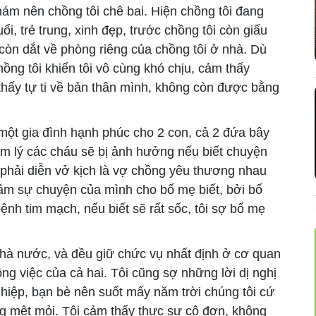
nám nên chồng tôi chê bai. Hiện chồng tôi đang
i, trẻ trung, xinh đẹp, trước chồng tôi còn giấu
 còn dắt về phòng riêng của chồng tôi ở nhà. Dù
ồng tôi khiến tôi vô cùng khó chịu, cảm thấy
hấy tự ti về bản thân mình, không còn được bằng
một gia đình hạnh phúc cho 2 con, cả 2 đứa bây
âm lý các cháu sẽ bị ảnh hưởng nếu biết chuyện
u phải diễn vở kịch là vợ chồng yêu thương nhau
âm sự chuyện của mình cho bố mẹ biết, bởi bố
bệnh tim mạch, nếu biết sẽ rất sốc, tôi sợ bố mẹ
nhà nước, và đều giữ chức vụ nhất định ở cơ quan
ng việc của cả hai. Tôi cũng sợ những lời dị nghị
hiệp, bạn bè nên suốt mấy năm trời chúng tôi cứ
ng mệt mỏi. Tôi cảm thấy thực sự cô đơn, không