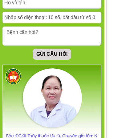
Nguyên nhân và cách
khắc phục
Bất lực tập nhiễm: Tại
sao nhiều người lại có
thái độ phó mặc cho
số phận?
GỬI CÂU HỎI
Nỗi sợ bị chỉ trích:
Nguyên nhân và cách
vượt qua