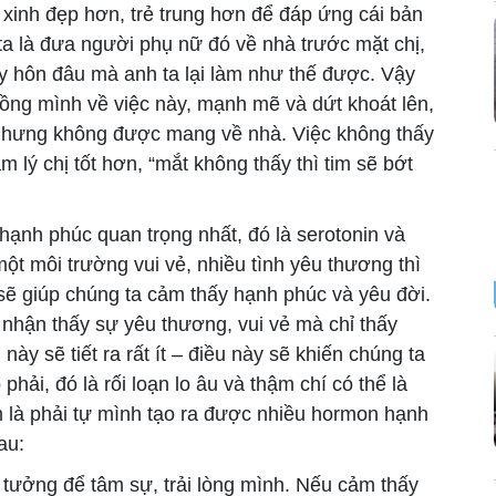
xinh đẹp hơn, trẻ trung hơn để đáp ứng cái bản
ta là đưa người phụ nữ đó về nhà trước mặt chị,
ly hôn đâu mà anh ta lại làm như thế được. Vậy
hồng mình về việc này, mạnh mẽ và dứt khoát lên,
c nhưng không được mang về nhà. Việc không thấy
lý chị tốt hơn, “mắt không thấy thì tim sẽ bớt
hạnh phúc quan trọng nhất, đó là serotonin và
t môi trường vui vẻ, nhiều tình yêu thương thì
 sẽ giúp chúng ta cảm thấy hạnh phúc và yêu đời.
hận thấy sự yêu thương, vui vẻ mà chỉ thấy
ày sẽ tiết ra rất ít – điều này sẽ khiến chúng ta
phải, đó là rối loạn lo âu và thậm chí có thể là
m là phải tự mình tạo ra được nhiều hormon hạnh
au:
n tưởng để tâm sự, trải lòng mình. Nếu cảm thấy