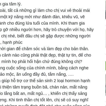
 gia tâm lý.
i, tất cả những gì làm cho chị vui vẻ thoải mái
m một kỹ năng mới như đánh đàn, khiêu vũ, vẽ
nh cho đúng lứa tuổi của mình. Khi tham gia
p gỡ nhiều người hơn, hãy trò chuyện với họ, hãy
 chị nhé, biết đâu chị sẽ gặp được những người
i, hạnh phúc
thời gian để chăm sóc và làm đẹp cho bản thân.
cảnh nào cũng phải thật đẹp, thật tự tin, để cho
 mình họ phải hối hận chứ đúng không chị?
bằng cuộc sống của chính mình, bằng cách nghe
thảo mộc, ăn uống đầy đủ, tắm nắng, ….
giúp hỗ trợ cơ thể sản sinh 2 loại hormon hạnh
ải thiện tâm trạng buồn bã, chán nản, mất năng
lo lắng bất an, mất ngủ… , khiến chị thấy sảng
g. Khi tinh thần chị tốt lên, chị sẽ có suy nghĩ