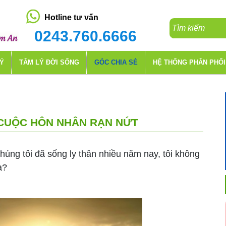
Hotline tư vấn
0243.760.6666
LÝ
TÂM LÝ ĐỜI SỐNG
GÓC CHIA SẺ
HỆ THỐNG PHÂN PHỐI
 CUỘC HÔN NHÂN RẠN NỨT
húng tôi đã sống ly thân nhiều năm nay, tôi không
a?