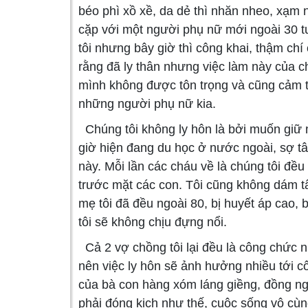
béo phì xồ xề, da dẻ thì nhăn nheo, xạm 
cặp với một người phụ nữ mới ngoài 30 tuổ
tôi nhưng bây giờ thì công khai, thậm chí
rằng đã ly thân nhưng việc làm này của ch
mình không được tôn trọng và cũng cảm t
những người phụ nữ kia.
Chúng tôi không ly hôn là bởi muốn giữ 
giờ hiện đang du học ở nước ngoài, sợ t
này. Mỗi lần các cháu về là chúng tôi đề
trước mặt các con. Tôi cũng không dám t
mẹ tôi đã đều ngoài 80, bị huyết áp cao, 
tôi sẽ không chịu đựng nổi.
Cả 2 vợ chồng tôi lại đều là công chức 
nên việc ly hôn sẽ ảnh hưởng nhiều tới cô
của bà con hàng xóm láng giềng, đồng ng
phải đóng kịch như thế, cuộc sống vô cù