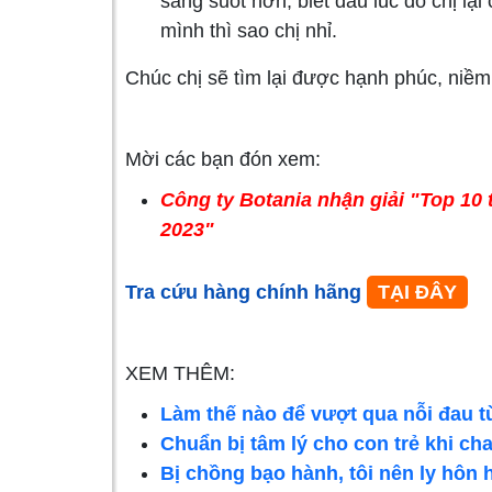
sáng suốt hơn, biết đâu lúc đó chị lạ
mình thì sao chị nhỉ.
Chúc chị sẽ tìm lại được hạnh phúc, niềm
Mời các bạn đón xem:
Công ty Botania nhận giải "Top 10
2023"
Tra cứu hàng chính hãng
TẠI ĐÂY
XEM THÊM:
Làm thế nào để vượt qua nỗi đau 
Chuẩn bị tâm lý cho con trẻ khi ch
Bị chồng bạo hành, tôi nên ly hôn 