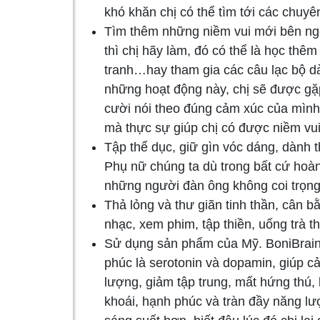
khó khăn chị có thể tìm tới các chuyên
Tìm thêm những niềm vui mới bên ngoà
thì chị hãy làm, đó có thể là học thê
tranh…hay tham gia các câu lạc bộ dà
những hoạt động này, chị sẽ được gặ
cười nói theo đúng cảm xúc của mình
mà thực sự giúp chị có được niềm vu
Tập thể dục, giữ gìn vóc dáng, dành 
Phụ nữ chúng ta dù trong bất cứ hoàn 
những người đàn ông không coi trọng
Thả lỏng và thư giãn tinh thần, cân 
nhạc, xem phim, tập thiền, uống trà 
Sử dụng sản phẩm của Mỹ. BoniBrain 
phúc là serotonin và dopamin, giúp c
lượng, giảm tập trung, mất hứng thú, 
khoái, hạnh phúc và tràn đầy năng lượn