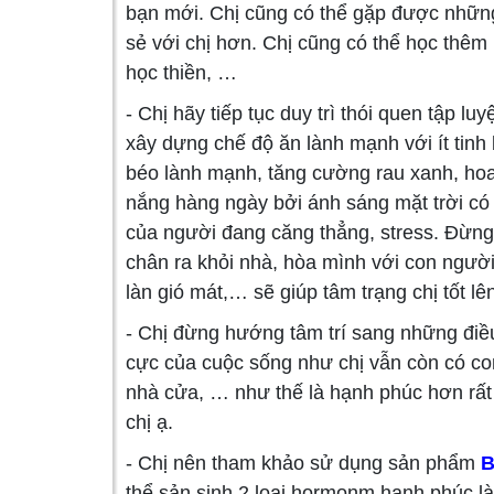
bạn mới. Chị cũng có thể gặp được nhữn
sẻ với chị hơn. Chị cũng có thể học thêm
học thiền, …
- Chị hãy tiếp tục duy trì thói quen tập l
xây dựng chế độ ăn lành mạnh với ít tinh 
béo lành mạnh, tăng cường rau xanh, hoa 
nắng hàng ngày bởi ánh sáng mặt trời có 
của người đang căng thẳng, stress. Đừng
chân ra khỏi nhà, hòa mình với con người,
làn gió mát,… sẽ giúp tâm trạng chị tốt lê
- Chị đừng hướng tâm trí sang những đi
cực của cuộc sống như chị vẫn còn có con
nhà cửa, … như thế là hạnh phúc hơn rất
chị ạ.
- Chị nên tham khảo sử dụng sản phẩm
B
thể sản sinh
2 loại hormonm hạnh phúc là 