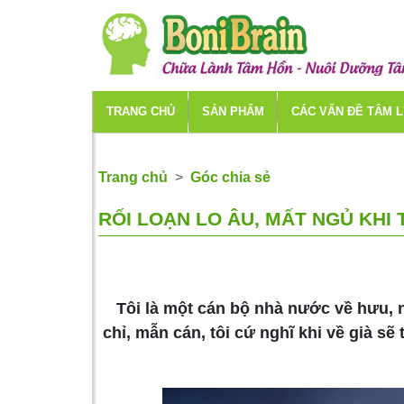
TRANG CHỦ
SẢN PHẨM
CÁC VẤN ĐỀ TÂM 
Trang chủ
Góc chia sẻ
RỐI LOẠN LO ÂU, MẤT NGỦ KHI 
Tôi là một cán bộ nhà nước về hưu, n
chỉ, mẫn cán, tôi cứ nghĩ khi về già sẽ