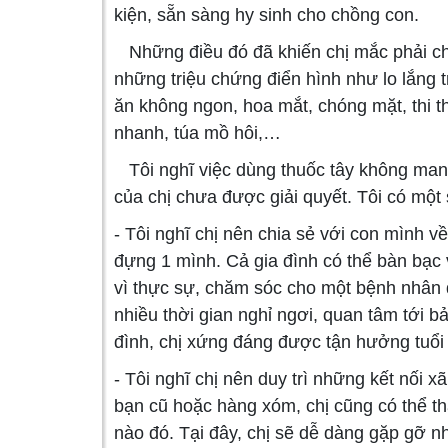
kiện, sẵn sàng hy sinh cho chồng con.
Những điều đó đã khiến chị mắc phải chứ
những triệu chứng điển hình như lo lắng t
ăn không ngon, hoa mắt, chóng mặt, thi 
nhanh, túa mồ hôi,…
Tôi nghĩ việc dùng thuốc tây không mang 
của chị chưa được giải quyết. Tôi có một 
- Tôi nghĩ chị nên chia sẻ với con mình v
đựng 1 mình. Cả gia đình có thể bàn bạc
vì thực sự, chăm sóc cho một bệnh nhân độ
nhiều thời gian nghỉ ngơi, quan tâm tới b
đình, chị xứng đáng được tận hưởng tuổi 
- Tôi nghĩ chị nên duy trì những kết nối 
bạn cũ hoặc hàng xóm, chị cũng có thể th
nào đó. Tại đây, chị sẽ dễ dàng gặp gỡ n