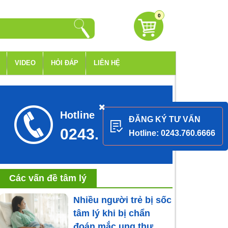
0
VIDEO
HỎI ĐÁP
LIÊN HỆ
Hotline tư vấn
ĐĂNG KÝ TƯ VẤN
0243.760.6666
Hotline: 0243.760.6666
Các vấn đề tâm lý
Nhiều người trẻ bị sốc
tâm lý khi bị chẩn
đoán mắc ung thư