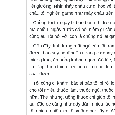
liệt giường. Nhìn thấy cháu cứ đi học về 
cháu tôi nghiện game như mấy cháu trê
Chồng tôi từ ngày bị bạo bệnh thì trở n
mà chiều. Ngày trước có nỗi niềm gì còn c
cùng ai. Tôi nói với con là chúng nó lại gạ
Gần đây, tình trạng mất ngủ của tôi trầ
được, bao suy nghĩ ngổn ngang cứ chạy q
miệng khô, ăn uống không ngon. Có lúc, 1 
tim đập thình thịch, tức ngực, mò hôi túa 
soát được.
Tôi cũng đi khám, bác sĩ bảo tôi bị rối l
cho tôi nhiều thuốc lắm, thuốc ngủ, thuốc
nữa. Thế nhưng, uống thuốc chỉ giúp tôi 
âu, đầu óc căng như dây đàn, nhiều lúc n
rất nhiều, nhiều khi tôi xuống bếp lấy g