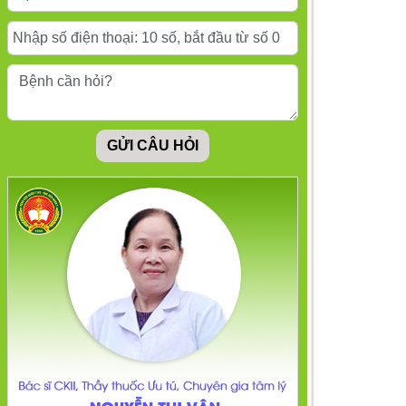
Cách giảm căng thẳng
khi làm việc tại nhà
Rối loạn hoảng sợ:
GỬI CÂU HỎI
Nguyên nhân, triệu
chứng và cách khắc
phục