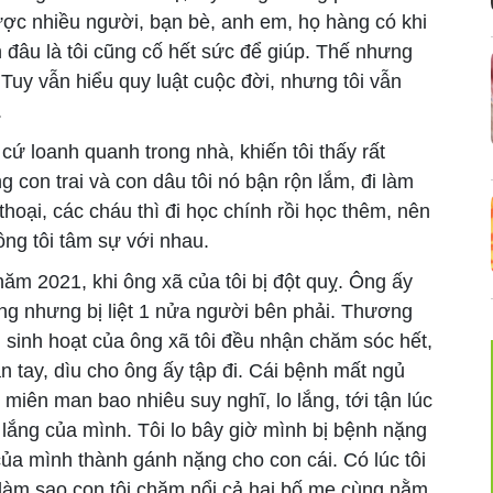
ợc nhiều người, bạn bè, anh em, họ hàng có khi
 đâu là tôi cũng cố hết sức để giúp. Thế nhưng
 Tuy vẫn hiểu quy luật cuộc đời, nhưng tôi vẫn
.
ứ loanh quanh trong nhà, khiến tôi thấy rất
 con trai và con dâu tôi nó bận rộn lắm, đi làm
 thoại, các cháu thì đi học chính rồi học thêm, nên
ồng tôi tâm sự với nhau.
năm 2021, khi ông xã của tôi bị đột quỵ. Ông ấy
g nhưng bị liệt 1 nửa người bên phải. Thương
 sinh hoạt của ông xã tôi đều nhận chăm sóc hết,
n tay, dìu cho ông ấy tập đi. Cái bệnh mất ngủ
 miên man bao nhiêu suy nghĩ, lo lắng, tới tận lúc
 lắng của mình. Tôi lo bây giờ mình bị bệnh nặng
 của mình thành gánh nặng cho con cái. Có lúc tôi
 làm sao con tôi chăm nổi cả hai bố mẹ cùng nằm