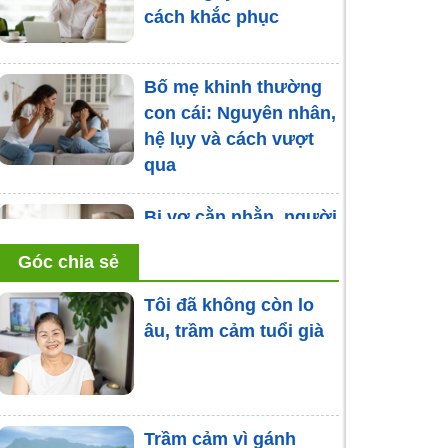
cách khắc phục
Bố mẹ khinh thường
con cái: Nguyên nhân,
hệ lụy và cách vượt
qua
Bị vợ cằn nhằn, người
đàn ông 70 tuổi mắc
Góc chia sẻ
bệnh trầm cảm
Tôi đã không còn lo
âu, trầm cảm tuổi già
Thoát kh-ỏi vỏ bọc
mang tên che giấu nỗi
đau mất người thân
Trầm cảm vì gánh
Liệu pháp gia đình là