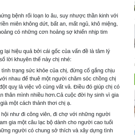
ng bệnh rối loạn lo âu, suy nhược thần kinh với
riền miên không dứt, bất an, mất ngủ, khô miệng,
thoảng có những cơn hoảng sợ khiến nhịp tim
lại hiệu quả bởi cái gốc của vấn đề là tâm lý
số lời khuyên thế này chị nhé:
ề tình trạng sức khỏe của chị, đừng cố gắng chịu
 với nhau để thuê một người chăm sóc chồng chị
t quỵ là việc vô cùng vất vả. Điều đó giúp chị có
ản thân mình nhiều hơn.Cả cuộc đời hy sinh vì gia
già một cách thảnh thơi chị ạ.
xã hội như đi công viên, đi chợ với những người
am gia một câu lạc bộ dành cho người cao tuổi
hững người có chung sở thích và xây dựng tình