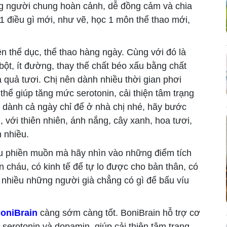
g người chung hoàn cảnh, dễ đồng cảm và chia
 1 điều gì mới, như vẽ, học 1 môn thể thao mới,
uyện thể dục, thể thao hàng ngày. Cùng với đó là
bột, ít đường, thay thế chất béo xấu bằng chất
quả tươi. Chị nên dành nhiều thời gian phơi
thể giúp tăng mức serotonin, cải thiện tâm trạng
 dành cả ngày chỉ để ở nhà chị nhé, hãy bước
 với thiên nhiên, ánh nắng, cây xanh, hoa tươi,
n nhiều.
ều phiền muồn mà hãy nhìn vào những điểm tích
 cháu, có kinh tế để tự lo được cho bản thân, có
 nhiều những người già chẳng có gì để bấu víu
oniBrain
càng sớm càng tốt. BoniBrain
hỗ trợ cơ
serotonin và dopamin, giúp cải thiện tâm trạng