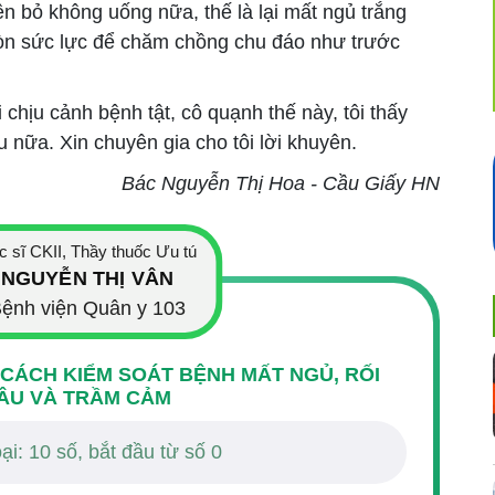
ên bỏ không uống nữa, thế là lại mất ngủ trắng
òn sức lực để chăm chồng chu đáo như trước
ải chịu cảnh bệnh tật, cô quạnh thế này, tôi thấy
 nữa. Xin chuyên gia cho tôi lời khuyên.
Bác Nguyễn Thị Hoa - Cầu Giấy HN
c sĩ CKII, Thầy thuốc Ưu tú
NGUYỄN THỊ VÂN
ệnh viện Quân y 103
 CÁCH KIỂM SOÁT BỆNH MẤT NGỦ, RỐI
ÂU VÀ TRẦM CẢM