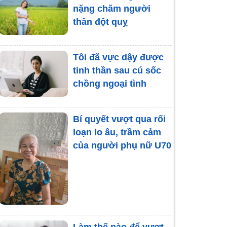
nặng chăm người
gì? Phân loại và các
thân đột quỵ
kỹ thuật ứng dụng
Tôi đã vực dậy được
Những áp lực ở bà mẹ
tinh thần sau cú sốc
đơn thân và cách
chồng ngoại tình
vượt qua
Bí quyết vượt qua rối
loạn lo âu, trầm cảm
của người phụ nữ U70
Làm thế nào để vượt