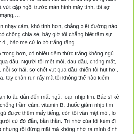
là vứt cặp ngồi trước màn hình máy tính, tôi sợ
n mạng,…
ên nhạy cảm, khó tính hơn, chẳng biết đường nào
ó chồng chia sẻ, bây giờ tôi chẳng biết tâm sự
t đi, bảo mẹ cứ lo bò trắng răng.
m trọng hơn, có nhiều đêm thức trắng không ngủ
ua đầu. Người tôi mệt mỏi, đau đầu, chóng mặt,
nỗi sợ hãi, sợ chết vụt qua đầu khiến tôi hụt hơi,
ra, tay chân run rẩy mà tôi không thể nào kiểm
oạn lo âu dẫn đến mất ngủ, loạn nhịp tim. Bác sĩ kê
 chống trầm cảm, vitamin B, thuốc giảm nhịp tim
ngủ được thêm mấy tiếng, còn tôi vẫn mệt mỏi, lo
gười cứ đờ đẫn, bần thần. Trí nhớ của tôi kém đi
ì đó nhưng rồi đứng mãi mà không nhớ ra mình định