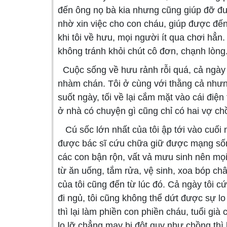
đến ông nọ bà kia nhưng cũng giúp đỡ đư
nhờ xin việc cho con cháu, giúp được đến
khi tôi về hưu, mọi người ít qua chơi hẳn.
không tránh khỏi chút cô đơn, chạnh lòng
Cuộc sống về hưu rảnh rỗi quá, cả ngày c
nhàm chán. Tôi ở cùng với thằng cả nhưng
suốt ngày, tối về lại cắm mặt vào cái điện
ở nhà có chuyện gì cũng chỉ có hai vợ ch
Cú sốc lớn nhất của tôi ập tới vào cuối 
được bác sĩ cứu chữa giữ được mạng sốn
các con bận rộn, vất vả mưu sinh nên mọi
từ ăn uống, tắm rửa, vệ sinh, xoa bóp châ
của tôi cũng đến từ lúc đó. Cả ngày tôi cứ
đi ngủ, tôi cũng không thể dứt được sự lo
thì lại làm phiền con phiền cháu, tuổi già
lo lỡ chẳng may bị đột quỵ như chồng thì