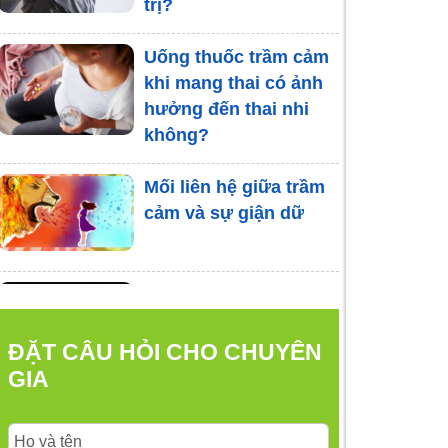
trị?
Uống thuốc trầm cảm
khi mang thai có ảnh
hưởng đến thai nhi
không?
Mối liên hệ giữa trầm
cảm và sự giận dữ
Chia ngăn cảm xúc:
Nghệ thuật giảm căng
thẳng trong cuộc
ĐẶT CÂU HỎI CHO CHUYÊN
sống hiện đại
GIA