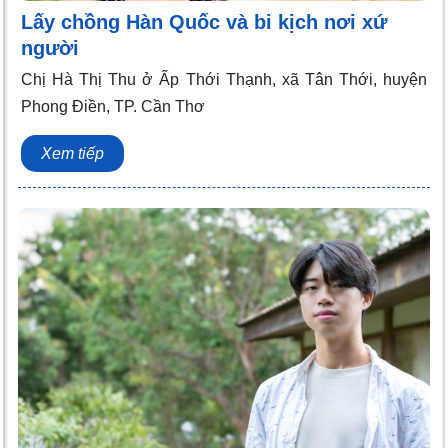
Lấy chồng Hàn Quốc và bi kịch nơi xứ
người
Chị Hà Thị Thu ở Ấp Thới Thạnh, xã Tân Thới, huyện
Phong Điền, TP. Cần Thơ
Xem tiếp