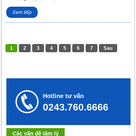
Xem tiếp
1
2
3
4
5
6
7
Sau
Hotline tư vấn
0243.760.6666
Các vấn đề tâm lý