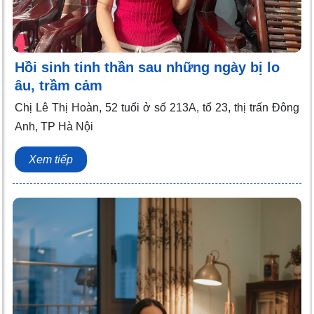
Hồi sinh tinh thần sau những ngày bị lo
âu, trầm cảm
Chị Lê Thị Hoàn, 52 tuổi ở số 213A, tổ 23, thị trấn Đông
Anh, TP Hà Nội
Xem tiếp