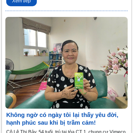
Xem tiếp
Không ngờ có ngày tôi lại thấy yêu đời,
hạnh phúc sau khi bị trầm cảm!
Cô Lê Thị Bảy, 54 tuổi, trú tại tòa CT 1, chung cư Vimeco,