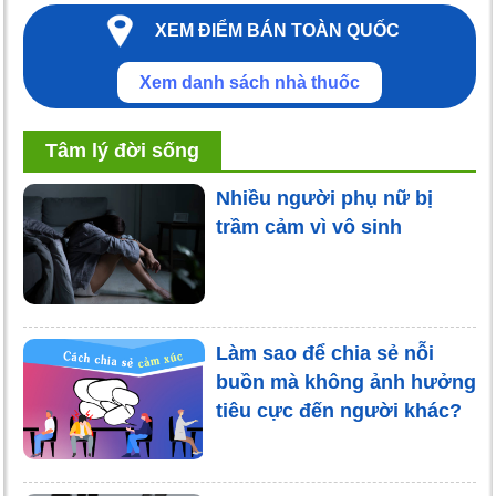
XEM ĐIỂM BÁN TOÀN QUỐC
Xem danh sách nhà thuốc
Tâm lý đời sống
Nhiều người phụ nữ bị
trầm cảm vì vô sinh
Làm sao để chia sẻ nỗi
buồn mà không ảnh hưởng
tiêu cực đến người khác?