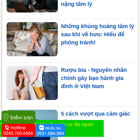
nặng tâm lý
Những khủng hoảng tâm lý
sau khi về hưu: Hiểu để
phòng tránh!
Rượu bia - Nguyên nhân
chính gây bạo hành gia
đình ở Việt Nam
5 cách vượt qua cảm giác
cô đơn
* Tác dụng có thể khác nhau tùy cơ địa người
dùng