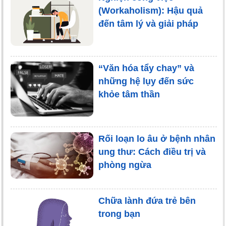
(Workaholism): Hậu quả
đến tâm lý và giải pháp
“Văn hóa tẩy chay” và
những hệ lụy đến sức
khỏe tâm thần
Rối loạn lo âu ở bệnh nhân
ung thư: Cách điều trị và
phòng ngừa
Chữa lành đứa trẻ bên
trong bạn