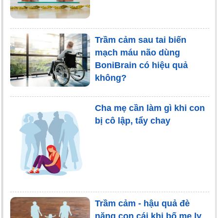
Trầm cảm sau tai biến
mạch máu não dùng
BoniBrain có hiệu quả
không?
Cha mẹ cần làm gì khi con
bị cô lập, tẩy chay
Trầm cảm - hậu quả đè
nặng con cái khi bố mẹ ly