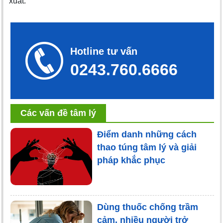
xuất.
Hotline tư vấn
0243.760.6666
Các vấn đề tâm lý
Điểm danh những cách
thao túng tâm lý và giải
pháp khắc phục
Dùng thuốc chống trầm
cảm, nhiều người trở