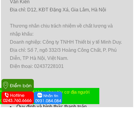
Văn Kiên
Địa chỉ: D12, KĐT Đặng Xá, Gia Lâm, Hà Nội
Thương nhân chịu trách nhiệm về chất lượng và
nhập khẩu:
Doanh nghiệp: Công ty TNHH Thiết bị y tế Minh Duy.
Địa chỉ: Số 7, ngõ 332/3 Hoàng Công Chất, P. Phú
Diễn, TP Hà Nội, Việt Nam.
Điện thoại: 02437228101
* Tác dụng có thể khác nhau tùy cơ địa người
Chính sách và quy định chung
dùng
Quy định và hình thức thanh toán
Chính sách vận chuyển giao nhận
Chính sách bảo hành
Chính sách đổi/ trả hàng và hoàn tiền