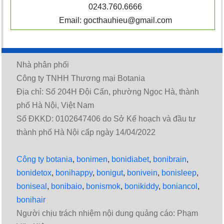
0243.760.6666
Email: gocthauhieu@gmail.com
Nhà phân phối
Công ty TNHH Thương mại Botania
Địa chỉ: Số 204H Đội Cấn, phường Ngọc Hà, thành
phố Hà Nội, Việt Nam
Số ĐKKD: 0102647406 do Sở Kế hoạch và đầu tư
thành phố Hà Nội cấp ngày 14/04/2022
Công ty botania
,
bonimen
,
bonidiabet
,
bonibrain
,
bonidetox
,
bonihappy
,
bonigut
,
bonivein
,
bonisleep
,
boniseal
,
bonibaio
,
bonismok
,
bonikiddy
,
boniancol
,
bonihair
Người chịu trách nhiệm nội dung quảng cáo: Phạm