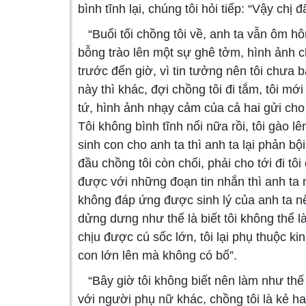
bình tĩnh lại, chúng tôi hỏi tiếp: “Vậy chị
“Buổi tối chồng tôi về, anh ta vẫn ôm hôn v
bỗng trào lên một sự ghê tởm, hình ảnh c
trước đến giờ, vì tin tưởng nên tôi chưa 
này thì khác, đợi chồng tôi đi tắm, tôi mớ
tứ, hình ảnh nhạy cảm của cả hai gửi cho 
Tôi không bình tĩnh nổi nữa rồi, tôi gào l
sinh con cho anh ta thì anh ta lại phản bộ
đầu chồng tôi còn chối, phải cho tới đi t
được với những đoạn tin nhắn thì anh ta 
không đáp ứng được sinh lý của anh ta nê
dửng dưng như thế là biết tôi không thể 
chịu được cú sốc lớn, tôi lại phụ thuộc k
con lớn lên mà không có bố”.
“Bây giờ tôi không biết nên làm như thế 
với người phụ nữ khác, chồng tôi là kẻ hai 