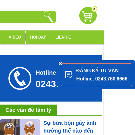
0
VIDEO
HỎI ĐÁP
LIÊN HỆ
ĐĂNG KÝ TƯ VẤN
Hotline tư vấn
Hotline: 0243.760.6666
0243.760.6666
Các vấn đề tâm lý
Sự bừa bộn gây ảnh
hưởng thế nào đến