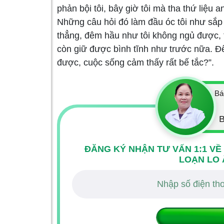
phản bội tôi, bây giờ tôi mà tha thứ liệu 
Những câu hỏi đó làm đầu óc tôi như sắp n
thẳng, đêm hầu như tôi không ngủ được, t
còn giữ được bình tĩnh như trước nữa. Đ
được, cuộc sống cảm thấy rất bế tắc?”.
Bá
B
ĐĂNG KÝ NHẬN TƯ VẤN 1:1 VỀ
LOẠN LO 