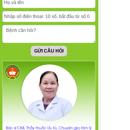
hại của cảm xúc tiêu
cực
Hội chứng cô đơn
giữa gia đình: Những
hệ lụy đáng tiếc!
GỬI CÂU HỎI
! Áp lực tiền bạc có
đang khiến bạn
stress, trầm cảm?