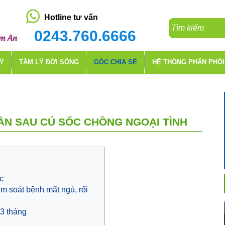
Hotline tư vấn
0243.760.6666
LÝ
TÂM LÝ ĐỜI SỐNG
GÓC CHIA SẺ
HỆ THỐNG PHÂN PHỐI
ẦN SAU CÚ SỐC CHỒNG NGOẠI TÌNH
c
m soát bệnh mất ngủ, rối
 3 tháng