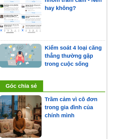
nhóm trầm cảm - Nên
hay không?
Kiểm soát 4 loại căng
thẳng thường gặp
trong cuộc sống
Rối loạn lo âu ở bệnh
Góc chia sẻ
nhân ung thư do
nguyên nhân nào gây
Trầm cảm vì cô đơn
ra?
trong gia đình của
chính mình
Những áp lực ở bà mẹ
đơn thân và cách
vượt qua