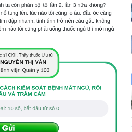
anh ta còn phản bội tôi lần 2, lần 3 nữa không?
ổ tung lên, lúc nào tôi cũng lo âu, đầu óc căng
im đập nhanh, tính tình trở nên cáu gắt, không
êm nào tôi cũng phải uống thuốc ngủ thì mới ngủ
c sĩ CKII, Thầy thuốc Ưu tú
NGUYỄN THỊ VÂN
ệnh viện Quân y 103
 CÁCH KIỂM SOÁT BỆNH MẤT NGỦ, RỐI
ÂU VÀ TRẦM CẢM