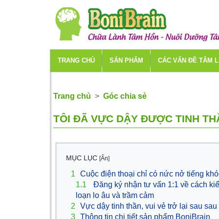
TRANG CHỦ
SẢN PHẨM
CÁC VẤN ĐỀ TÂM 
Trang chủ
Góc chia sẻ
TÔI ĐÃ VỰC DẬY ĐƯỢC TINH TH
MỤC LỤC
[Ẩn]
1
Cuộc điện thoại chỉ có nức nở tiếng khó
1.1
Đăng ký nhận tư vấn 1:1 về cách kiể
loạn lo âu và trầm cảm
2
Vực dậy tinh thần, vui vẻ trở lại sau sau
3
Thông tin chi tiết sản phẩm BoniBrain