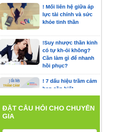
! Mối liên hệ giữa áp
lực tài chính và sức
khỏe tinh thần
!Suy nhược thần kinh
có tự kh-ỏi không?
Cần làm gì để nhanh
hồi phục?
! 7 dấu hiệu trầm cảm
bạn cần biết
ĐẶT CÂU HỎI CHO CHUYÊN
GIA
Những lợi ích và tác