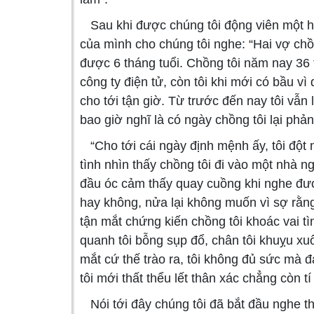
Sau khi được chúng tôi động viên một hồ
của mình cho chúng tôi nghe: “Hai vợ ch
được 6 tháng tuổi. Chồng tôi năm nay 36 
công ty điện tử, còn tôi khi mới có bầu vì
cho tới tận giờ. Từ trước đến nay tôi vẫn
bao giờ nghĩ là có ngày chồng tôi lại phản
“Cho tới cái ngày định mệnh ấy, tôi đột 
tình nhìn thấy chồng tôi đi vào một nhà ng
đầu óc cảm thấy quay cuồng khi nghe đượ
hay không, nửa lại không muốn vì sợ rằng 
tận mắt chứng kiến chồng tôi khoác vai tìn
quanh tôi bỗng sụp đổ, chân tôi khuỵu xuố
mắt cứ thế trào ra, tôi không đủ sức mà đ
tôi mới thất thểu lết thân xác chẳng còn tí
Nói tới đây chúng tôi đã bắt đầu nghe thấ