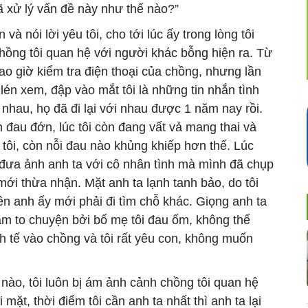
 đã xử lý vấn đề này như thế nào?”
à nói lời yêu tôi, cho tới lúc ấy trong lòng tôi
hồng tôi quan hệ với người khác bỗng hiện ra. Từ
bao giờ kiểm tra điện thoại của chồng, nhưng lần
i lén xem, đập vào mắt tôi là những tin nhắn tình
nhau, họ đã đi lại với nhau được 1 năm nay rồi.
ên đau đớn, lúc tôi còn đang vất vả mang thai và
i tôi, còn nỗi đau nào khủng khiếp hơn thế. Lúc
ôi đưa ảnh anh ta với cô nhân tình mà mình đã chụp
mới thừa nhận. Mặt anh ta lạnh tanh bảo, do tôi
n anh ấy mới phải đi tìm chỗ khác. Giọng anh ta
làm to chuyện bởi bố mẹ tôi đau ốm, không thể
inh tế vào chồng và tôi rất yêu con, không muốn
nào, tôi luôn bị ám ảnh cảnh chồng tôi quan hệ
mặt, thời điểm tôi cần anh ta nhất thì anh ta lại