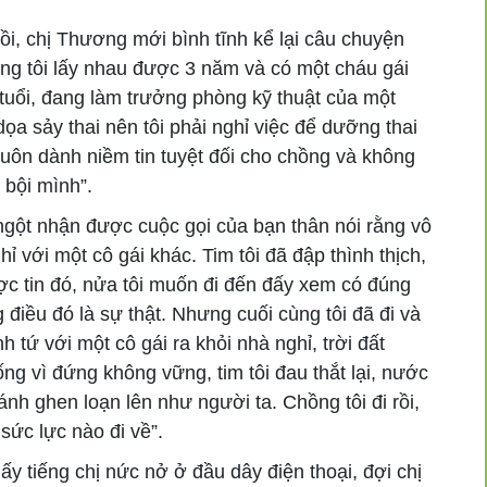
i, chị Thương mới bình tĩnh kể lại câu chuyện
ồng tôi lấy nhau được 3 năm và có một cháu gái
tuổi, đang làm trưởng phòng kỹ thuật của một
 dọa sảy thai nên tôi phải nghỉ việc để dưỡng thai
 luôn dành niềm tin tuyệt đối cho chồng và không
 bội mình”.
ngột nhận được cuộc gọi của bạn thân nói rằng vô
hỉ với một cô gái khác. Tim tôi đã đập thình thịch,
c tin đó, nửa tôi muốn đi đến đấy xem có đúng
điều đó là sự thật. Nhưng cuối cùng tôi đã đi và
h tứ với một cô gái ra khỏi nhà nghỉ, trời đất
ng vì đứng không vững, tim tôi đau thắt lại, nước
ánh ghen loạn lên như người ta. Chồng tôi đi rồi,
 sức lực nào đi về”.
y tiếng chị nức nở ở đầu dây điện thoại, đợi chị