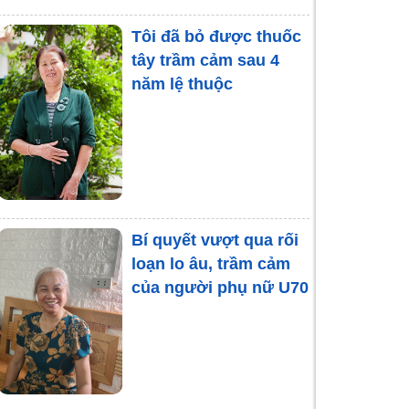
Tôi đã bỏ được thuốc
Người già và nỗi lo âu
tây trầm cảm sau 4
bệnh tật
năm lệ thuộc
Rối loạn tâm thần sau
quan hệ tình dục
không an toàn
Bí quyết vượt qua rối
loạn lo âu, trầm cảm
của người phụ nữ U70