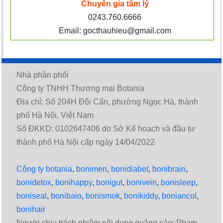
Chuyên gia tâm lý
0243.760.6666
Email: gocthauhieu@gmail.com
Nhà phân phối
Công ty TNHH Thương mại Botania
Địa chỉ: Số 204H Đội Cấn, phường Ngọc Hà, thành
phố Hà Nội, Việt Nam
Số ĐKKD: 0102647406 do Sở Kế hoạch và đầu tư
thành phố Hà Nội cấp ngày 14/04/2022
Công ty botania
,
bonimen
,
bonidiabet
,
bonibrain
,
bonidetox
,
bonihappy
,
bonigut
,
bonivein
,
bonisleep
,
boniseal
,
bonibaio
,
bonismok
,
bonikiddy
,
boniancol
,
bonihair
Người chịu trách nhiệm nội dung quảng cáo: Phạm