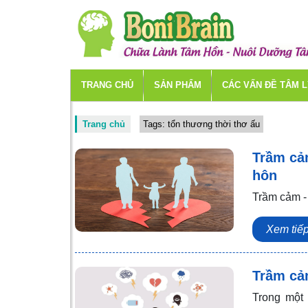
TRANG CHỦ
SẢN PHẨM
CÁC VẤN ĐỀ TÂM 
Trang chủ
Tags: tổn thương thời thơ ấu
Trầm cảm
hôn
Trầm cảm -
Xem tiế
Trầm cảm
Trong một 