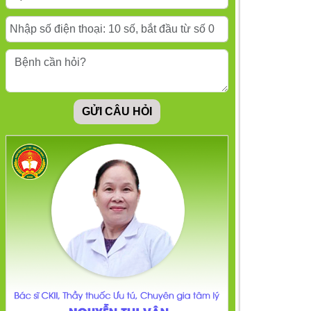
hiệu của bệnh trầm
cảm
Chữa lành đứa trẻ bên
trong bạn
GỬI CÂU HỎI
Ăn gì để cải thiện tâm
trạng? Chế độ dinh
dưỡng tốt cho sức
khỏe tâm thần