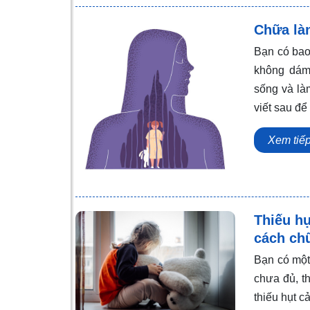
Chữa làn
Bạn có bao 
không dám
sống và là
viết sau để
Xem tiế
Thiếu h
cách ch
Bạn có một
chưa đủ, t
thiếu hụt c