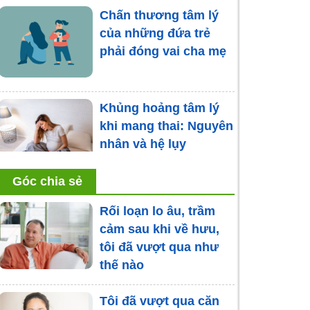
Chấn thương tâm lý
của những đứa trẻ
phải đóng vai cha mẹ
Khủng hoảng tâm lý
khi mang thai: Nguyên
nhân và hệ lụy
Góc chia sẻ
Con trầm cảm nặng,
bố mẹ nói 'lấy cớ, giả
Rối loạn lo âu, trầm
vờ'
cảm sau khi về hưu,
tôi đã vượt qua như
thế nào
Áp lực, khủng hoảng
Tôi đã vượt qua căn
tâm lý vì bị “giục lấy