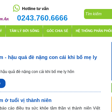
Hotline tư vấn
0243.760.6666
LÝ
TÂM LÝ ĐỜI SỐNG
GÓC CHIA SẺ
HỆ THỐNG PHÂN PHỐI
 - hậu quả đè nặng con cái khi bố mẹ ly
 hậu quả đè nặng con cái khi bố mẹ ly hôn
p
 ở tuổi vị thành niên
báo cáo điều tra sức khỏe tâm thần vị thành niên Việt