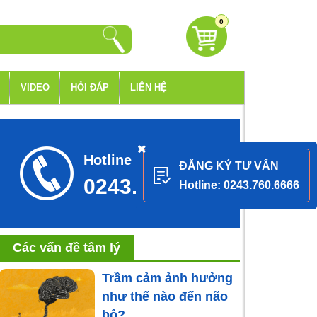
0
VIDEO
HỎI ĐÁP
LIÊN HỆ
Hotline tư vấn
ĐĂNG KÝ TƯ VẤN
0243.760.6666
Hotline: 0243.760.6666
Các vấn đề tâm lý
Trầm cảm ảnh hưởng
như thế nào đến não
bộ?