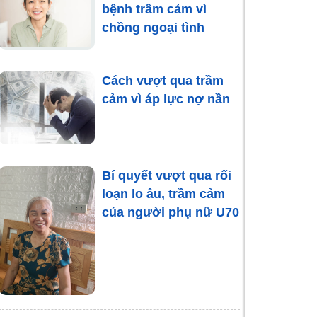
bệnh trầm cảm vì
chồng”
chồng ngoại tình
Rối loạn lo âu ở bệnh
nhân ung thư do
Cách vượt qua trầm
nguyên nhân nào gây
cảm vì áp lực nợ nần
ra?
Bí quyết vượt qua rối
loạn lo âu, trầm cảm
của người phụ nữ U70