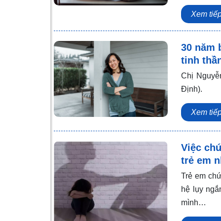
Xem tiế
30 năm b
tinh thầ
Chị Nguyễn
Định).
Xem tiế
Việc ch
trẻ em 
Trẻ em chứ
hệ lụy ngắ
mình…