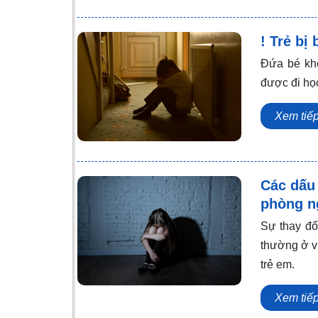
! Trẻ bị
Đứa bé kh
được đi học
Xem tiế
Các dấu 
phòng n
Sự thay đổ
thường ở v
trẻ em.
Xem tiế