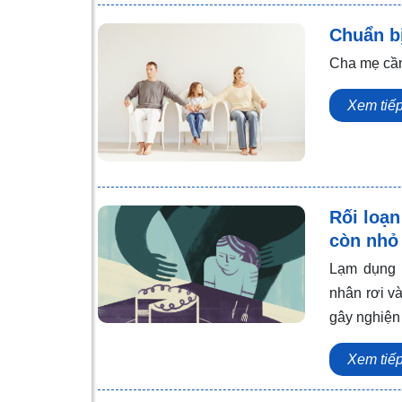
Chuẩn bị
Cha mẹ cần 
Xem tiế
Rối loạn
còn nhỏ
Lạm dụng t
nhân rơi và
gây nghiệ
Xem tiế