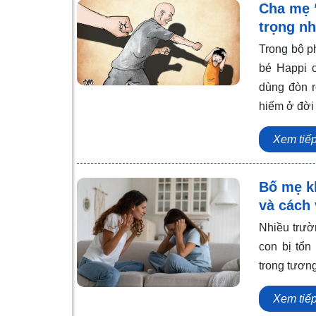
Cha mẹ “
trọng n
Trong bộ p
bé Happi c
dùng đòn r
hiếm ở đời
Xem tiế
Bố mẹ k
và cách
Nhiều trườ
con bị tổn
trong tương
Xem tiế