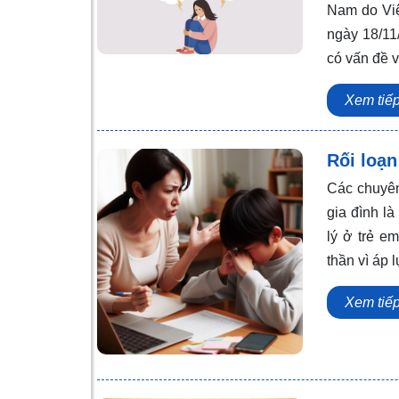
Nam do Vi
ngày 18/11/
có vấn đề 
Xem tiế
Rối loạn
Các chuyên 
gia đình l
lý ở trẻ e
thần vì áp l
Xem tiế