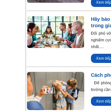
Xem tiế
Hãy bảo
trong gi
Đối phó vớ
nghiệm cực
nhất….
Xem tiế
Cách ph
Để phòng 
trường cần
Xem tiế