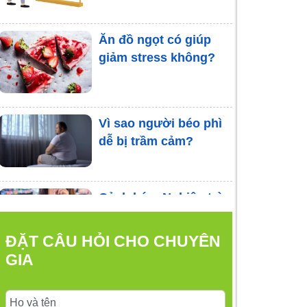
Ăn đồ ngọt có giúp
giảm stress không?
Vì sao người béo phì
dễ bị trầm cảm?
Cảnh báo: Nghiện trà
sữa làm tăng nguy cơ
trầm cảm
ĐẶT CÂU HỎI CHO CHUYÊN
GIA
Cảnh báo: Những thói
quen làm việc là dấu