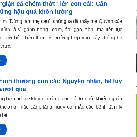
giận cá chém thớt” lên con cái: Cẩn
hững hậu quả khôn lường
him “Đừng làm mẹ cáu”, chúng ta đã thấy mẹ Quỳnh của
hính là vì gánh nặng "cơm, áo, gạo, tiền" mà liên tục
oi với bé. Trên thực tế, trường hợp như vậy không hề
 thực.
p
hinh thường con cái: Nguyên nhân, hệ lụy
 vượt qua
ng hợp bố mẹ khinh thường con cái từ nhỏ, khiến người
 thương, mặc cảm, tăng nguy cơ mắc các bệnh tâm lý
 lai.
p