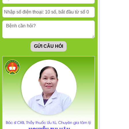
xúc thường gặp ở
bệnh nhân sau tai
biến mạch máu não
Liệu pháp hành vi
biện chứng là gì?
GỬI CÂU HỎI
Những thông tin mà
bạn không thể bỏ qua
Suy nghĩ tiêu cực:
Dấu hiệu, nguyên
nhân và cách khắc
phục