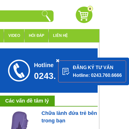
0
VIDEO
HỎI ĐÁP
LIÊN HỆ
Hotline tư vấn
ĐĂNG KÝ TƯ VẤN
0243.760.6666
Hotline: 0243.760.6666
Các vấn đề tâm lý
Chữa lành đứa trẻ bên
trong bạn