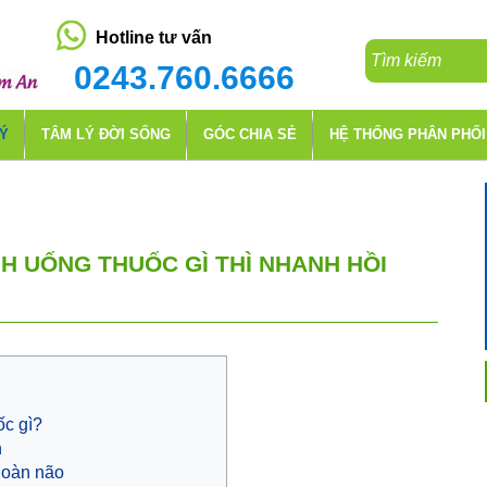
Hotline tư vấn
0243.760.6666
LÝ
TÂM LÝ ĐỜI SỐNG
GÓC CHIA SẺ
HỆ THỐNG PHÂN PHỐI
H UỐNG THUỐC GÌ THÌ NHANH HỒI
ốc gì?
h
hoàn não