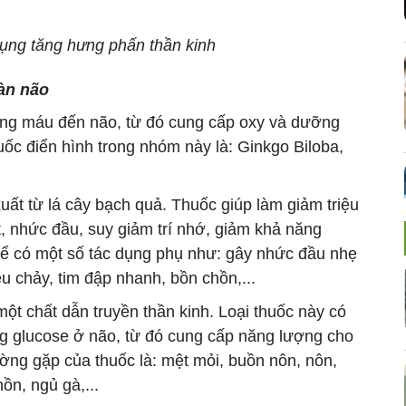
dụng tăng hưng phấn thần kinh
àn não
ng máu đến não, từ đó cung cấp oxy và dưỡng
huốc điển hình trong nhóm này là: Ginkgo Biloba,
ất từ lá cây bạch quả. Thuốc giúp làm giảm triệu
 nhức đầu, suy giảm trí nhớ, giảm khả năng
thể có một số tác dụng phụ như: gây nhức đầu nhẹ
êu chảy, tim đập nhanh, bồn chồn,...
t chất dẫn truyền thần kinh. Loại thuốc này có
g glucose ở não, từ đó cung cấp năng lượng cho
ường gặp của thuốc là: mệt mỏi, buồn nôn, nôn,
ồn, ngủ gà,...