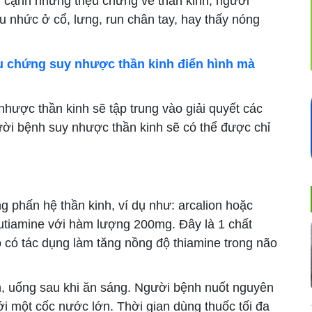
ên cạnh những triệu chứng về thần kinh, người
 nhức ở cổ, lưng, run chân tay, hay thấy nóng
ệu chứng suy nhược thần kinh điển hình mà
 nhược thần kinh sẽ tập trung vào giải quyết các
ời bệnh suy nhược thần kinh sẽ có thể được chỉ
 phấn hệ thần kinh, ví dụ như: arcalion hoặc
butiamine với hàm lượng 200mg. Đây là 1 chất
ó có tác dụng làm tăng nồng độ thiamine trong não
, uống sau khi ăn sáng. Người bệnh nuốt nguyên
ới một cốc nước lớn. Thời gian dùng thuốc tối đa