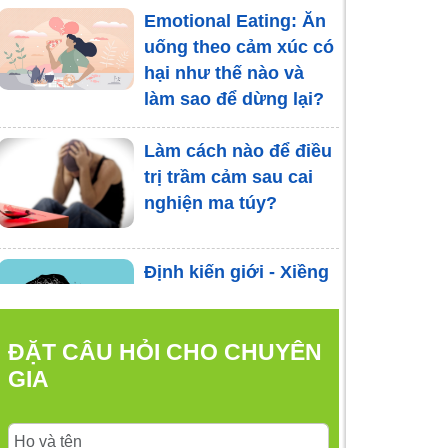
Emotional Eating: Ăn
uống theo cảm xúc có
hại như thế nào và
làm sao để dừng lại?
Làm cách nào để điều
trị trầm cảm sau cai
nghiện ma túy?
Định kiến giới - Xiềng
xích ngăn cản nam
giới trầm cảm chia sẻ
ĐẶT CÂU HỎI CHO CHUYÊN
bệnh
GIA
Những thay đổi cảm