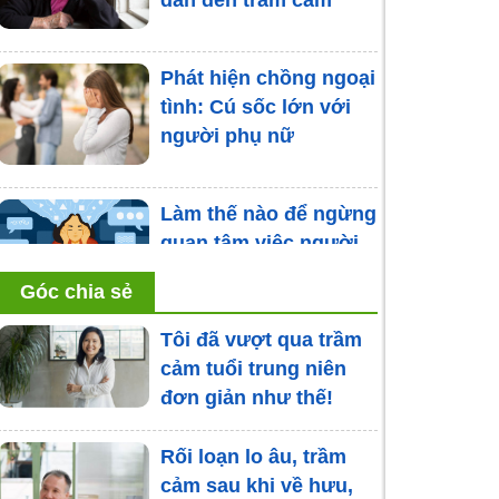
Phát hiện chồng ngoại
tình: Cú sốc lớn với
người phụ nữ
Làm thế nào để ngừng
quan tâm việc người
khác nghĩ gì về mình?
Góc chia sẻ
Trầm cảm sau sinh ở
Tôi đã vượt qua trầm
nam giới
cảm tuổi trung niên
đơn giản như thế!
Rối loạn lo âu, trầm
Từ câu chuyện cậu bé
cảm sau khi về hưu,
Phú Yên, ngẫm về