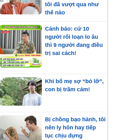
tôi đã vượt qua như
khoảng trống trong
thế nào
tâm hồn của những
đứa trẻ sống xa cha
Cảnh báo: cứ 10
mẹ
người rối loạn lo âu
thì 9 người đang điều
Cách xử lý mâu thuẫn
trị sai cách!
vợ chồng, giảm nguy
cơ hôn nhân đổ vỡ
Khi bố mẹ sợ “bỏ lỡ”,
con bị trầm cảm!
Bị chồng bạo hành, tôi
nên ly hôn hay tiếp
tục chịu đựng