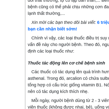
đổi thất thường, tự cô lập bản thân,... B
bệnh cũng có thể phải chịu những cơn đau
lạnh thất thường,...
Xin mời các bạn theo dõi bài viết:
6 tri
bạn cần nhận biết sớm!
Chính vì vậy, các loại thuốc điều trị suy
vấn đề này cho người bệnh. Theo đó, ngư
định các loại thuốc như:
Thuốc tác động lên cơ chế bệnh sinh
Các thuốc có tác dụng lên quá trình hưng
asthenal. Trong đó, arcalion có chứa sul
tổng hợp có cấu trúc giống vitamin B1. N
nên có tác dụng kích thích nhẹ.
Mỗi ngày, người bệnh dùng từ 2 - 3 viên
viên thuốc (không được nhai, bẻ), uống v