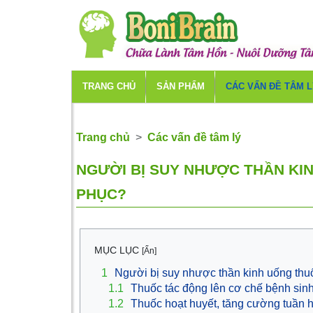
TRANG CHỦ
SẢN PHẨM
CÁC VẤN ĐỀ TÂM 
Trang chủ
Các vấn đề tâm lý
NGƯỜI BỊ SUY NHƯỢC THẦN KIN
PHỤC?
MỤC LỤC
[Ẩn]
1
Người bị suy nhược thần kinh uống thu
1.1
Thuốc tác động lên cơ chế bệnh sin
1.2
Thuốc hoạt huyết, tăng cường tuần 