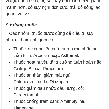
vi độc hại. Từ đó, họ sẽ thay đổi theo hướng lành
mạnh hơn, có suy nghĩ tích cực, thái độ sống lạc
quan, vui vẻ.
Sử dụng thuốc
Các nhóm thuốc được dùng để điều trị suy
nhược thần kinh gồm có:
Thuốc tác dụng lên quá trình hưng phấn hệ
thần kinh: Arcalion hoặc Asthenal.
Thuốc hoạt huyết, tăng cường tuần hoàn não:
Ginkgo Biloba, Piracetam.
Thuốc an thần, giảm mất ngủ:
Chlordiazepoxide, Diazepam.
Thuốc giảm đau nhức đầu, lưng, cổ:
Paracetamol.
Thuốc chống trầm cảm: Amitriptyline,
Tianeptine.