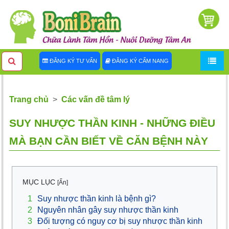
ĐĂNG KÝ TƯ VẤN
ĐĂNG KÝ CẨM NANG
Trang chủ
Các vấn đề tâm lý
SUY NHƯỢC THẦN KINH - NHỮNG ĐIỀU
MÀ BẠN CẦN BIẾT VỀ CĂN BỆNH NÀY
MỤC LỤC
[Ẩn]
1
Suy nhược thần kinh là bệnh gì?
2
Nguyên nhân gây suy nhược thần kinh
3
Đối tượng có nguy cơ bị suy nhược thần kinh