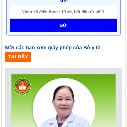
SĐT:
GỬI
Mời các bạn xem giấy phép của Bộ y tế
TẠI ĐÂY