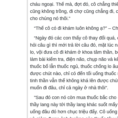
cháu ngoại. Thế mà, đợt đó, cô chẳng thiế
cũng không trồng, đi chợ cũng chẳng đi, 
cho chúng nó thôi.”
“Thế cô có đi khám luôn không ạ?” – Chún
“Ngày đó các con thấy cô thay đổi quá, 
hỏi câu gì thì mới trả lời câu đó, mặt lú
lo, vội đưa cô đi khám ở khoa tâm thần, 
làm bài kiểm tra, điện não, chụp não và kế
thuốc bổ lẫn thuốc ngủ, thuốc chống lo â
được chút nào, chỉ có đến tối uống thuốc
tinh thần vẫn thế không khá lên được chú
muốn đi đâu, chỉ cả ngày ở nhà thôi".
"Sau đó con nó còn mua thuốc bắc cho cô
thầy lang này tới thầy lang khác suốt mấy
uống đâu đó hơn chục triệu đấy. Cô uống