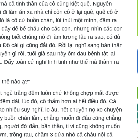
, mà cả tinh thần của cô cũng kiệt quệ. Nguyên
 đi làm ăn xa nhà chỉ còn cô ở lại quê, quê cô ở
 là cô cứ buồn chán, lủi thủi một mình, đâm ra
ên đây để bế cháu cho các con, nhưng nhìn các con
không biết chúng nó đi làm lương lậu ra sao, có đủ
 Đô cái gì cũng đắt đỏ. Rồi lại nghĩ sang bản thân
n gì rồi, tuổi già sau này ốm đau bệnh tật lại
. Đấy toàn cứ nghĩ linh tinh như thế mà thành ra
 thế nào ạ?”
ất ngủ trắng đêm luôn chứ không chợp mắt được
đêm dài, lúc đó, cô thấm hơn ai hết điều đó. Cả
o nhiêu suy nghĩ, lo âu, hết chuyện nọ xọ chuyện
hấy buồn chán lắm, chẳng muốn đi đâu cũng chẳng
g, người đờ đẫn, bần thần, ti vi cũng không muốn
ơm, trồng rau, chăm 3 đứa nhỏ cả cháu nội cả