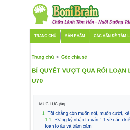
TRANG CHỦ
SẢN PHẨM
CÁC VẤN ĐỀ TÂM 
Trang chủ
Góc chia sẻ
BÍ QUYẾT VƯỢT QUA RỐI LOẠN 
U70
MỤC LỤC
[Ẩn]
1
Tôi chẳng còn muốn nói, muốn cười, kể
1.1
Đăng ký nhận tư vấn 1:1 về cách kiể
loạn lo âu và trầm cảm