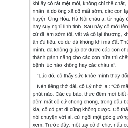
khi ấy cô rất mệt mỏi, không chỉ thể chất
nhân là do ông xã cô mất sớm, các con lại
huyện Ứng Hòa, Hà Nội cháu ạ, từ ngày đó
hay suy nghĩ linh tinh. Sau này cô mới l
cứ đi làm sớm tối, vất vả cô lại thương, 
ăn đủ tiêu, có dư dả không khi mà đất Thủ
mình, đã không giúp đỡ được các con chuyệ
thành gánh nặng cho các con nữa thì chết
bệnh lúc nào không hay các cháu ạ".
“Lúc đó, cô thấy sức khỏe mình thay đổi
Nén tiếng thở dài, cô Lý nhớ lại: “Cô m
phút nào. Các cụ bảo, thức đêm mới biết 
đêm mắt cô cứ chong chong, trong đầu ba
kia, cô có gạt đi cũng không được. Cô t
nói chuyện với ai, cứ ngồi một góc giườn
xem. Trước đây, một tay cô đi chợ, nấu c