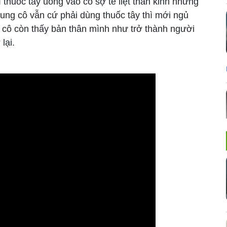
thuốc tây uống vào cô sợ tê liệt thần kinh nhưng
ung cô vẫn cứ phải dùng thuốc tây thì mới ngủ
h cô còn thấy bản thân mình như trở thành người
lại.