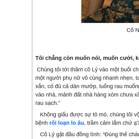
Cô N
Tôi chẳng còn muốn nói, muốn cười, k
Chúng tôi tới thăm cô Lý vào một buổi chi
một người phụ nữ vô cùng nhanh nhẹn, ta
xắn, có đủ cả dàn mướp, luống rau muống,
vào nhà, mảnh đất nhà hàng xóm chưa xây
rau sạch.”
Không giấu được sự tò mò, chúng tôi vội 
bệnh
rối loạn lo âu
, trầm cảm lắm chứ ạ
Cô Lý gật đầu đồng tình: “Đúng thế cháu 