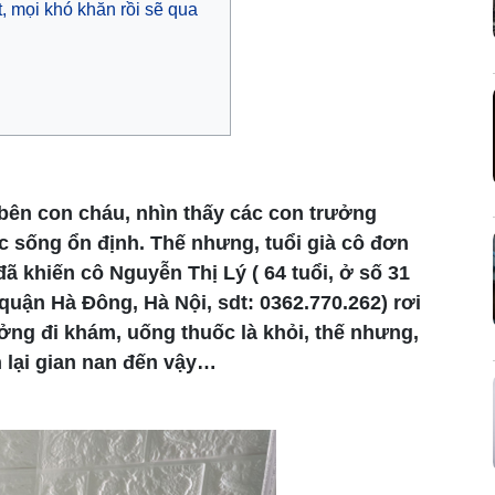
t, mọi khó khăn rồi sẽ qua
 bên con cháu, nhìn thấy các con trưởng
ộc sống ổn định. Thế nhưng, tuổi già cô đơn
ã khiến cô Nguyễn Thị Lý ( 64 tuổi, ở số 31
uận Hà Đông, Hà Nội, sdt: 0362.770.262) rơi
ưởng đi khám, uống thuốc là khỏi, thế nhưng,
 lại gian nan đến vậy…