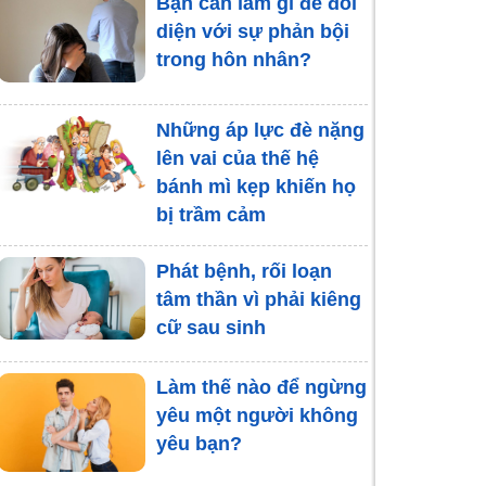
Bạn cần làm gì để đối
diện với sự phản bội
trong hôn nhân?
Những áp lực đè nặng
lên vai của thế hệ
bánh mì kẹp khiến họ
bị trầm cảm
Phát bệnh, rối loạn
tâm thần vì phải kiêng
cữ sau sinh
Làm thế nào để ngừng
yêu một người không
yêu bạn?