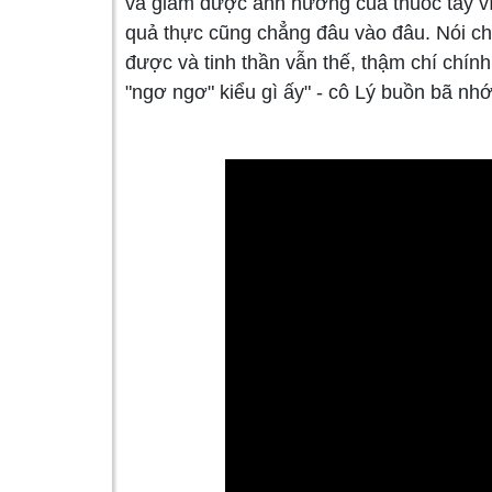
và giảm được ảnh hưởng của thuốc tây vì 
quả thực cũng chẳng đâu vào đâu. Nói ch
được và tinh thần vẫn thế, thậm chí chín
"ngơ ngơ" kiểu gì ấy" - cô Lý buồn bã nhớ 