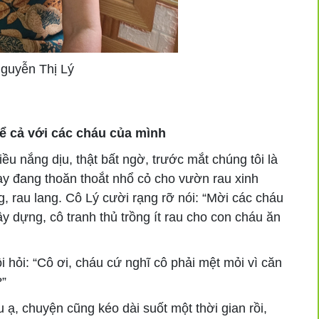
guyễn Thị Lý
ể cả với các cháu của mình
ều nắng dịu, thật bất ngờ, trước mắt chúng tôi là
y đang thoăn thoắt nhổ cỏ cho vườn rau xinh
 rau lang. Cô Lý cười rạng rỡ nói: “Mời các cháu
 dựng, cô tranh thủ trồng ít rau cho con cháu ăn
hỏi: “Cô ơi, cháu cứ nghĩ cô phải mệt mỏi vì căn
?”
ạ, chuyện cũng kéo dài suốt một thời gian rồi,