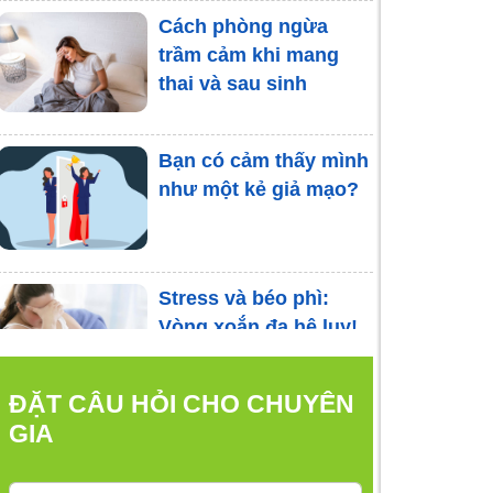
Cách phòng ngừa
trầm cảm khi mang
thai và sau sinh
Bạn có cảm thấy mình
như một kẻ giả mạo?
Stress và béo phì:
Vòng xoắn đa hệ lụy!
ĐẶT CÂU HỎI CHO CHUYÊN
! Lo lắng về sự chia ly
GIA
trong các mối quan hệ
- làm sao để vượt