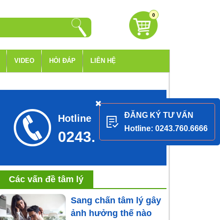
0
VIDEO
HỎI ĐÁP
LIÊN HỆ
ĐĂNG KÝ TƯ VẤN
Hotline tư vấn
Hotline: 0243.760.6666
0243.760.6666
Các vấn đề tâm lý
Sang chấn tâm lý gây
ảnh hưởng thế nào