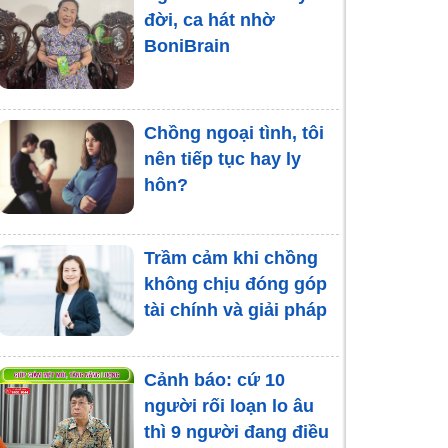
thường xuyên quên
đời, ca hát nhờ
“góp gạo”
BoniBrain
Khủng hoảng tâm lý
khi mang thai: Nguyên
Chồng ngoại tình, tôi
nhân và hệ lụy
nên tiếp tục hay ly
hôn?
Trầm cảm khi chồng
không chịu đóng góp
tài chính và giải pháp
Cảnh báo: cứ 10
người rối loạn lo âu
thì 9 người đang điều