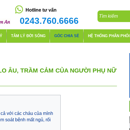
Hotline tư vấn
0243.760.6666
LÝ
TÂM LÝ ĐỜI SỐNG
GÓC CHIA SẺ
HỆ THỐNG PHÂN PHỐI
LO ÂU, TRẦM CẢM CỦA NGƯỜI PHỤ NỮ
 cả với các cháu của mình
m soát bệnh mất ngủ, rối