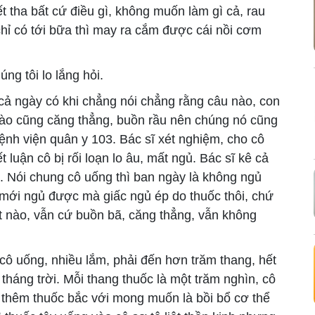
t tha bất cứ điều gì, không muốn làm gì cả, rau
chỉ có tới bữa thì may ra cắm được cái nồi cơm
g tôi lo lắng hỏi.
cả ngày có khi chẳng nói chẳng rằng câu nào, con
c nào cũng căng thẳng, buồn rầu nên chúng nó cũng
bệnh viện quân y 103. Bác sĩ xét nghiệm, cho cô
t luận cô bị rối loạn lo âu, mất ngủ. Bác sĩ kê cả
u. Nói chung cô uống thì ban ngày là không ngủ
 mới ngủ được mà giấc ngủ ép do thuốc thôi, chứ
t nào, vẫn cứ buồn bã, căng thẳng, vẫn không
 uống, nhiều lắm, phải đến hơn trăm thang, hết
 tháng trời. Mỗi thang thuốc là một trăm nghìn, cô
 thêm thuốc bắc với mong muốn là bồi bổ cơ thể