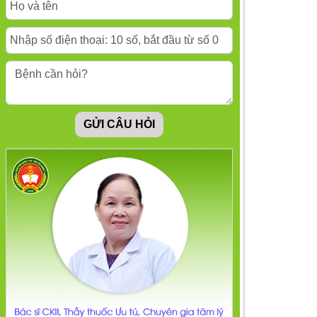
qua?
Rối loạn lo âu khiến
người phụ nữ loét
toàn thân
GỬI CÂU HỎI
Thuốc chống trầm
cảm: 5 loại phổ biến,
cơ chế hoạt động và
tác dụng phụ