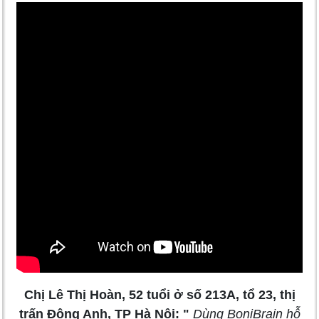
Chị Lê Thị Hoàn, 52 tuổi ở số 213A, tổ 23, thị
trấn Đông Anh, TP Hà Nội: "
Dùng BoniBrain hỗ