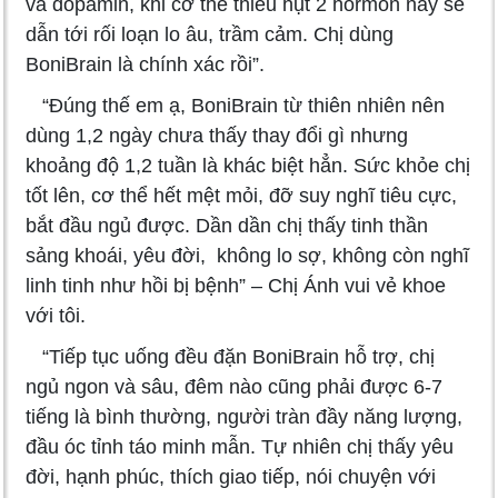
và dopamin, khi cơ thể thiếu hụt 2 hormon này sẽ
dẫn tới rối loạn lo âu, trầm cảm. Chị dùng
BoniBrain là chính xác rồi”.
“Đúng thế em ạ, BoniBrain từ thiên nhiên nên
dùng 1,2 ngày chưa thấy thay đổi gì nhưng
khoảng độ 1,2 tuần là khác biệt hẳn. Sức khỏe chị
tốt lên, cơ thể hết mệt mỏi, đỡ suy nghĩ tiêu cực,
bắt đầu ngủ được. Dần dần chị thấy tinh thần
sảng khoái, yêu đời, không lo sợ, không còn nghĩ
linh tinh như hồi bị bệnh” – Chị Ánh vui vẻ khoe
với tôi.
“Tiếp tục uống đều đặn BoniBrain hỗ trợ, chị
ngủ ngon và sâu, đêm nào cũng phải được 6-7
tiếng là bình thường, người tràn đầy năng lượng,
đầu óc tỉnh táo minh mẫn. Tự nhiên chị thấy yêu
đời, hạnh phúc, thích giao tiếp, nói chuyện với