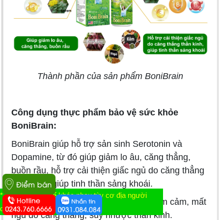
Thành phần của sản phẩm BoniBrain
Công dụng thực phẩm bảo vệ sức khỏe
BoniBrain:
BoniBrain giúp hỗ trợ sản sinh Serotonin và
Dopamine, từ đó giúp giảm lo âu, căng thẳng,
buồn rầu, hỗ trợ cải thiện giấc ngủ do căng thẳng
thần kinh, giúp tinh thần sảng khoái.
* Tác dụng có thể khác nhau tùy cơ địa người
Đối tượng sử dụng:
Người lớn bị trầm cảm, mất
dùng
ngủ do căng thẳng, suy nhược thần kinh.