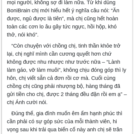
mọi người, không sợ đi làm nữa. Từ khi dùng
BoniBrain chị mới hiểu hết ý nghĩa câu nói: “Ăn
được, ngủ được là tiên”, mà chị cũng hết hoàn
toàn các cơn lo âu gây tức ngực, hồi hộp, khó
thở, nói khó”.
“Còn chuyện với chồng chị, tinh thần khỏe trở
lại, chị nghĩ mình cần cương quyết hơn chứ
không được nhu nhược như trước nữa – “Lành
làm gáo, vỡ làm muôi”, không chịu đóng góp thì ly
hôn, chị viết sẵn cả đơn rồi cơ mà. Cuối cùng
chồng chị cũng phải nhượng bộ, hàng tháng đã
gửi tiền cho chị, được 2 tháng đều đặn rồi em ạ” –
chị Ánh cười nói.
Đúng thế, gia đình muốn êm ấm hạnh phúc thì
cần phải có sự góp sức của mỗi thành viên, hi
vọng sau khi trải qua biến cố này anh chị sẽ trân