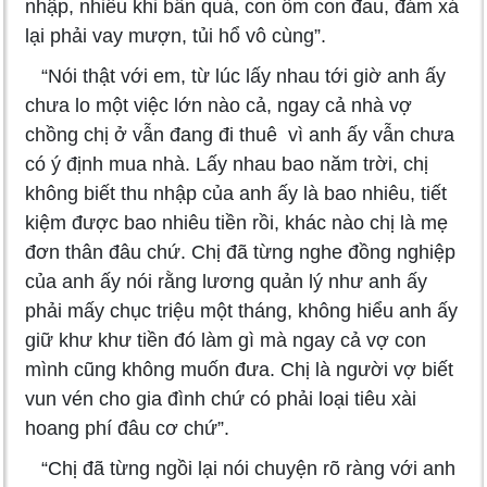
nhập, nhiều khi bấn quá, con ốm con đau, đám xá
lại phải vay mượn, tủi hổ vô cùng”.
“Nói thật với em, từ lúc lấy nhau tới giờ anh ấy
chưa lo một việc lớn nào cả, ngay cả nhà vợ
chồng chị ở vẫn đang đi thuê vì anh ấy vẫn chưa
có ý định mua nhà. Lấy nhau bao năm trời, chị
không biết thu nhập của anh ấy là bao nhiêu, tiết
kiệm được bao nhiêu tiền rồi, khác nào chị là mẹ
đơn thân đâu chứ. Chị đã từng nghe đồng nghiệp
của anh ấy nói rằng lương quản lý như anh ấy
phải mấy chục triệu một tháng, không hiểu anh ấy
giữ khư khư tiền đó làm gì mà ngay cả vợ con
mình cũng không muốn đưa. Chị là người vợ biết
vun vén cho gia đình chứ có phải loại tiêu xài
hoang phí đâu cơ chứ”.
“Chị đã từng ngồi lại nói chuyện rõ ràng với anh