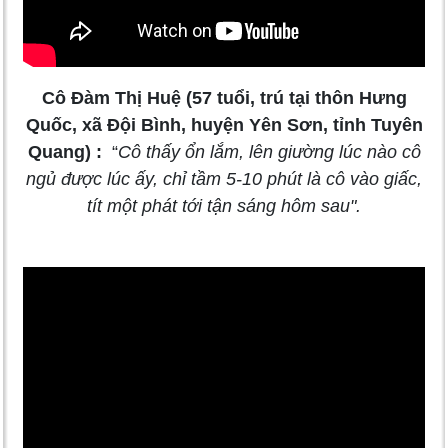
Cô Đàm Thị Huệ (57 tuổi, trú tại thôn Hưng
Quốc, xã Đội Bình, huyện Yên Sơn, tỉnh Tuyên
Quang) :
“
Cô thấy ổn lắm, lên giường lúc nào cô
ngủ được lúc ấy, chỉ tầm 5-10 phút là cô vào giấc,
tít một phát tới tận sáng hôm sau".