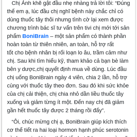
Chị Ánh khẽ gật đầu nhẹ nhàng trả lời tôi: “Đúng
thế em ạ, lúc đầu chị nghĩ bệnh này chắc chỉ có
dùng thuốc tây thôi nhưng tình cờ lại xem được
chương trình bác sĩ tư vấn trên tivi chị mới tới sản
phẩm
BoniBrain
– một sản phẩm có thành phần
hoàn toàn từ thiên nhiên, an toàn, hỗ trợ rất
tốt cho bệnh nhân bị rối loạn lo âu, trầm cảm như
chị. Sau khi tìm hiểu kỹ, tham khảo cả bạn bè làm
bên y dược,chị quyết định mua về dùng. Lúc đầu
chị uống BoniBrain ngày 4 viên, chia 2 lần, hỗ trợ
cùng với thuốc tây theo đơn. Sau đó khi sức khỏe
của chị cải thiện, chị chia nhỏ dần liều thuốc tây
xuống và giảm từng ít một. Đến nay chị đã giảm
gần hết thuốc tây được 2 tháng rồi đấy”.
“Ôi, chúc mừng chị ạ, BoniBrain giúp kích thích
cơ thể tiết ra hai loại hormon hạnh phúc serotonin