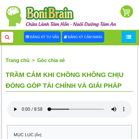
ĐĂNG KÝ TƯ VẤN
ĐĂNG KÝ CẨM NANG
Trang chủ
Góc chia sẻ
TRẦM CẢM KHI CHỒNG KHÔNG CHỊU
ĐÓNG GÓP TÀI CHÍNH VÀ GIẢI PHÁP
MỤC LỤC
[Ẩn]