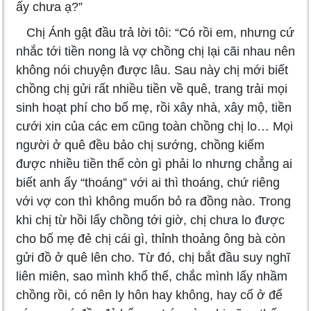
ấy chưa ạ?”
Chị Ánh gật đầu trả lời tôi: “Có rồi em, nhưng cứ
nhắc tới tiền nong là vợ chồng chị lại cãi nhau nên
không nói chuyện được lâu. Sau này chị mới biết
chồng chị gửi rất nhiều tiền về quê, trang trải mọi
sinh hoạt phí cho bố mẹ, rồi xây nhà, xây mộ, tiền
cưới xin của các em cũng toàn chồng chị lo… Mọi
người ở quê đều bảo chị sướng, chồng kiếm
được nhiều tiền thế còn gì phải lo nhưng chẳng ai
biết anh ấy “thoáng” với ai thì thoáng, chứ riêng
với vợ con thì không muốn bỏ ra đồng nào. Trong
khi chị từ hồi lấy chồng tới giờ, chị chưa lo được
cho bố mẹ đẻ chị cái gì, thỉnh thoảng ông bà còn
gửi đồ ở quê lên cho. Từ đó, chị bắt đầu suy nghĩ
liên miên, sao mình khổ thế, chắc mình lấy nhầm
chồng rồi, có nên ly hôn hay không, hay cố ở để