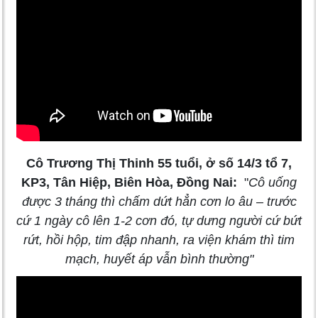
Cô Trương Thị Thinh 55 tuổi, ở số 14/3 tổ 7,
KP3, Tân Hiệp, Biên Hòa, Đồng Nai:
"
Cô uống
được 3 tháng thì chấm dứt hẳn cơn lo âu – trước
cứ 1 ngày cô lên 1-2 cơn đó, tự dưng người cứ bứt
rứt, hồi hộp, tim đập nhanh, ra viện khám thì tim
mạch, huyết áp vẫn bình thường
"