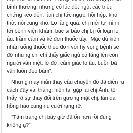
bình thường, nhưng có lúc đột ngột các triệu
chứng kéo đến, làm chị tức ngực, hồi hộp, khó
thở, nói cũng khó. Lo lắng quá, chị mới tự mình
tới bệnh viện khám, bác sĩ bảo chị bị rối loạn lo
âu, trầm cảm và kê đơn thuốc tây. Mặc dù kiên
nhẫn uống thuốc theo đơn với hy vọng bệnh sẽ
đỡ nhưng chị chỉ thấy giấc ngủ có tăng lên còn
người vẫn mệt, lờ đờ, cảm giác lo âu, buồn bã
vẫn luôn đeo bám”.
Nhưng may mắn thay câu chuyện đó đã diễn ra
cách đây vài tháng, hiện tại gặp lại chị Ánh, tôi
thấy rõ sự thay đổi trên gương mặt chị, làn da
hồng hào cùng nụ cười rạng rỡ.
“Tâm trạng chị bây giờ đã ổn hơn rồi đúng
không ạ?”