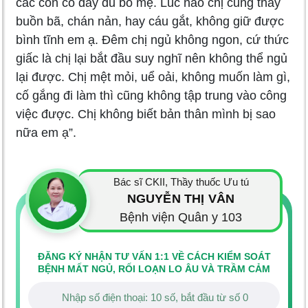
các con có đầy đủ bố mẹ. Lúc nào chị cũng thấy
buồn bã, chán nản, hay cáu gắt, không giữ được
bình tĩnh em ạ. Đêm chị ngủ không ngon, cứ thức
giấc là chị lại bắt đầu suy nghĩ nên không thể ngủ
lại được. Chị mệt mỏi, uể oải, không muốn làm gì,
cố gắng đi làm thì cũng không tập trung vào công
việc được. Chị không biết bản thân mình bị sao
nữa em ạ”.
Bác sĩ CKII, Thầy thuốc Ưu tú
NGUYỄN THỊ VÂN
Bệnh viện Quân y 103
ĐĂNG KÝ NHẬN TƯ VẤN 1:1 VỀ CÁCH KIỂM SOÁT
BỆNH MẤT NGỦ, RỐI LOẠN LO ÂU VÀ TRẦM CẢM