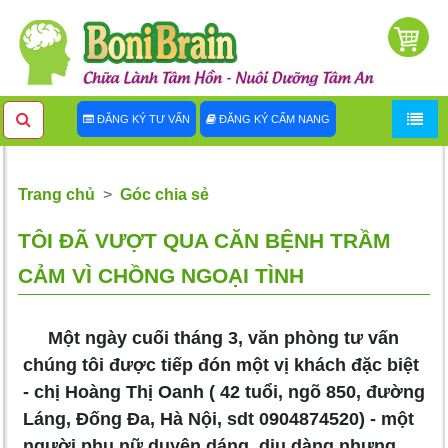
ĐĂNG KÝ TƯ VẤN
ĐĂNG KÝ CẨM NANG
Trang chủ
Góc chia sẻ
TÔI ĐÃ VƯỢT QUA CĂN BỆNH TRẦM
CẢM VÌ CHỒNG NGOẠI TÌNH
Một ngày cuối tháng 3, văn phòng tư vấn
chúng tôi được tiếp đón một vị khách đặc biệt
- chị Hoàng Thị Oanh ( 42 tuổi, ngõ 850, đường
Láng, Đống Đa, Hà Nội, sdt 0904874520) - một
người phụ nữ duyên dáng, dịu dàng nhưng