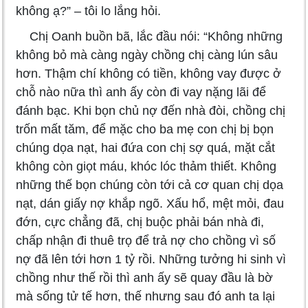
không ạ?” – tôi lo lắng hỏi.
Chị Oanh buồn bã, lắc đầu nói: “Không những
không bỏ mà càng ngày chồng chị càng lún sâu
hơn. Thậm chí không có tiền, không vay được ở
chỗ nào nữa thì anh ấy còn đi vay nặng lãi để
đánh bạc. Khi bọn chủ nợ đến nhà đòi, chồng chị
trốn mất tăm, để mặc cho ba mẹ con chị bị bọn
chúng dọa nạt, hai đứa con chị sợ quá, mặt cắt
không còn giọt máu, khóc lóc thảm thiết. Không
những thế bọn chúng còn tới cả cơ quan chị dọa
nạt, dán giấy nợ khắp ngõ. Xấu hổ, mệt mỏi, đau
đớn, cực chẳng đã, chị buộc phải bán nhà đi,
chấp nhận đi thuê trọ để trả nợ cho chồng vì số
nợ đã lên tới hơn 1 tỷ rồi. Những tưởng hi sinh vì
chồng như thế rồi thì anh ấy sẽ quay đầu là bờ
mà sống tử tế hơn, thế nhưng sau đó anh ta lại