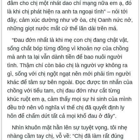
đâm cho chị một nhát dao chí mạng nữa em ạ, đó
là khi chị phát hiện ra anh ta ngoại tình” – nói tới
đây, cảm xúc dường như vỡ òa, chị Oanh nức nở,
những giọt nước mắt cứ thế lăn dài trên má.
“Đau đớn nhất là khi mẹ con chị đang chật vật,
sống chắt bóp từng đồng vì khoản nợ của chồng
mà anh ta lại vẫn dành tiền để bao nuôi người
tình. Thậm chí còn bảo chị là người vợ không ra
gì, sống với chị ngột ngạt nên mới phải tìm người
khác để tâm sự bên ngoài. Đọc được tin nhắn của
chồng với tiểu tam, chị đau đớn như cắt từng
khúc ruột em ạ, cảm thấy mọi sự hi sinh của mình
đều trở nên vô nghĩa vì thế chị đã quyết định ly
hôn để chấm dứt tất cả mọi khổ đau ở đây”.
Nhìn khuôn mặt hằn lên sự tuyệt vọng, tôi nhẹ
nhàng cầm tay chị, vỗ về: “Chị đã làm rất đúng