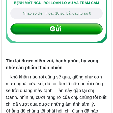
BỆNH MẤT NGỦ, RỐI LOẠN LO ÂU VÀ TRẦM CẢM
Tìm lại được niềm vui, hạnh phúc, hy vọng
nhờ sản phẩm thiên nhiên
Khó khăn nào rồi cũng sẽ qua, giống như cơn
mưa ngoài cửa sổ, dù có tầm tã cỡ nào rồi cũng
sẽ trời quang mây tạnh – lần này gặp lại chị
Oanh, nhìn nụ cười rạng rỡ của chị, chúng tôi biết
chị đã vượt qua được những ám ảnh tâm lý.
Chẳng để chúng tôi phải hỏi, chị Oanh đã hào