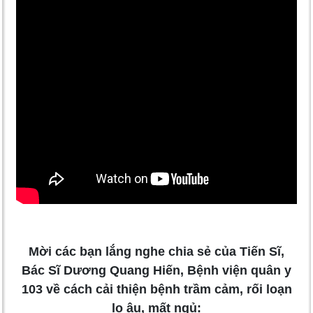
Mời các bạn lắng nghe chia sẻ của Tiến Sĩ,
Bác Sĩ Dương Quang Hiến, Bệnh viện quân y
103 về cách cải thiện bệnh trầm cảm, rối loạn
lo âu, mất ngủ: