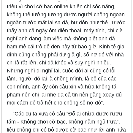
triệu vì chơi cờ bạc online khiến chị sốc nặng,
không thể tưởng tượng được người chồng ngoan
ngoãn trước mặt lại sa đà, hư đốn như thế. Trước
thấy anh cả ngày ôm điện thoại, máy tính, chị cứ
nghĩ anh đang làm việc mà không biết anh đã
ham mê cái trò đỏ đen này từ bao giờ. Kinh tế gia
đình cũng chẳng phải dư giả gì, số nợ đó với nhà
chị là rất lớn, chị đã khóc và suy nghĩ nhiều.
Nhưng nghĩ đi nghĩ lại, cuộc đời ai cũng có lỗi
lầm, người đó lại là chồng mình, là bố của các
con mình, anh ấy còn cầu xin và hứa không tái
phạm nên chị lại nhẹ dạ cả tin nên gắng xoay đủ
mọi cách để trả hết cho chồng số nợ đó”.
“Các cụ ta xưa có câu “Đố ai chừa được rượu
tăm - Không chơi cờ bạc, không nằm ngủ trưa”,
liệu chồng chị có bỏ được cờ bạc như lời anh hứa