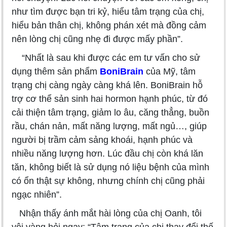
như tìm được bạn tri kỷ, hiểu tâm trạng của chị,
hiểu bản thân chị, không phán xét mà đồng cảm
nên lòng chị cũng nhẹ đi được mấy phần”.
“Nhất là sau khi được các em tư vấn cho sử
dụng thêm sản phẩm
BoniBrain
của Mỹ, tâm
trạng chị càng ngày càng khá lên. BoniBrain hỗ
trợ cơ thể sản sinh hai hormon hạnh phúc, từ đó
cải thiện tâm trạng, giảm lo âu, căng thẳng, buồn
rầu, chán nản, mất năng lượng, mất ngủ…, giúp
người bị trầm cảm sảng khoái, hạnh phúc và
nhiều năng lượng hơn. Lúc đầu chị còn khá lăn
tăn, không biết là sử dụng nó liệu bệnh của mình
có ổn thật sự không, nhưng chính chị cũng phải
ngạc nhiên”.
Nhận thấy ánh mắt hài lòng của chị Oanh, tôi
vội vàng hỏi ngay: “Tâm trạng của chị thay đổi thế