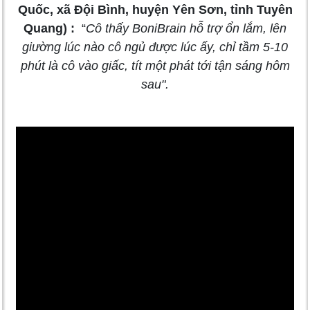
Quốc, xã Đội Bình, huyện Yên Sơn, tỉnh Tuyên
Quang) :
“
Cô thấy BoniBrain hỗ trợ ổn lắm, lên
giường lúc nào cô ngủ được lúc ấy, chỉ tầm 5-10
phút là cô vào giấc, tít một phát tới tận sáng hôm
sau".