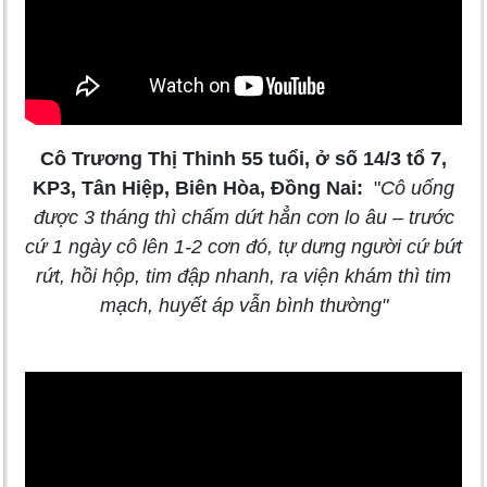
Cô Trương Thị Thinh 55 tuổi, ở số 14/3 tổ 7,
KP3, Tân Hiệp, Biên Hòa, Đồng Nai:
"
Cô uống
được 3 tháng thì chấm dứt hẳn cơn lo âu – trước
cứ 1 ngày cô lên 1-2 cơn đó, tự dưng người cứ bứt
rứt, hồi hộp, tim đập nhanh, ra viện khám thì tim
mạch, huyết áp vẫn bình thường
"