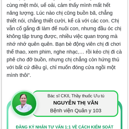
cùng mệt mỏi, uể oải, cảm thấy mình mất hết
năng lượng. Lúc nào chị cũng buồn bã, chẳng
thiết nói, chẳng thiết cười, kể cả với các con. Chị
vẫn cố gắng đi làm để nuôi con, nhưng đầu óc chị
không tập trung được, nhiều việc quan trọng mà
nhớ nhớ quên quên. Bạn bè động viên chị đi chơi
thể thao, xem phim, nghe nhạc,… rồi kéo chị đi cà
phê cho đỡ buồn, nhưng chị chẳng còn hứng thú
với bất cứ điều gì, chỉ muốn đóng cửa ngồi một
mình thôi”.
Bác sĩ CKII, Thầy thuốc Ưu tú
NGUYỄN THỊ VÂN
Bệnh viện Quân y 103
ĐĂNG KÝ NHẬN TƯ VẤN 1:1 VỀ CÁCH KIỂM SOÁT