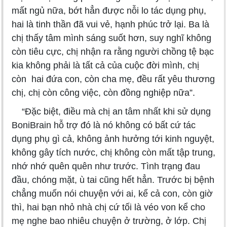
mất ngủ nữa, bớt hẳn được nỗi lo tác dụng phụ,
hai là tinh thần đã vui vẻ, hạnh phúc trở lại. Ba là
chị thấy tâm mình sáng suốt hơn, suy nghĩ không
còn tiêu cực, chị nhận ra rằng người chồng tệ bạc
kia không phải là tất cả của cuộc đời mình, chị
còn hai đứa con, còn cha mẹ, đều rất yêu thương
chị, chị còn công việc, còn đồng nghiệp nữa”.
“Đặc biệt, điều mà chị an tâm nhất khi sử dụng
BoniBrain hỗ trợ đó là nó không có bất cứ tác
dụng phụ gì cả, không ảnh hưởng tới kinh nguyệt,
không gây tích nước, chị không còn mất tập trung,
nhớ nhớ quên quên như trước. Tình trạng đau
đầu, chóng mặt, ù tai cũng hết hẳn. Trước bị bệnh
chẳng muốn nói chuyện với ai, kể cả con, còn giờ
thì, hai bạn nhỏ nhà chị cứ tối là véo von kể cho
mẹ nghe bao nhiêu chuyện ở trường, ở lớp. Chị