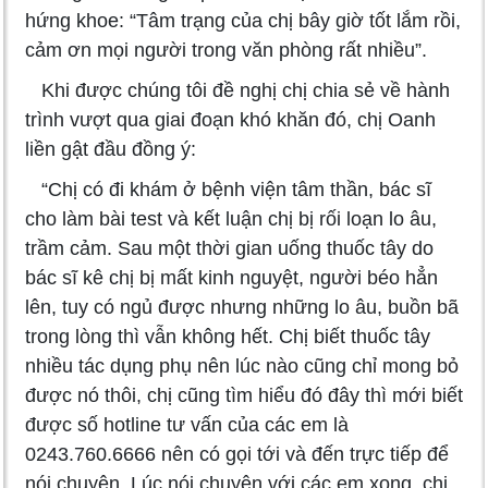
hứng khoe: “Tâm trạng của chị bây giờ tốt lắm rồi,
cảm ơn mọi người trong văn phòng rất nhiều”.
Khi được chúng tôi đề nghị chị chia sẻ về hành
trình vượt qua giai đoạn khó khăn đó, chị Oanh
liền gật đầu đồng ý:
“Chị có đi khám ở bệnh viện tâm thần, bác sĩ
cho làm bài test và kết luận chị bị rối loạn lo âu,
trầm cảm. Sau một thời gian uống thuốc tây do
bác sĩ kê chị bị mất kinh nguyệt, người béo hẳn
lên, tuy có ngủ được nhưng những lo âu, buồn bã
trong lòng thì vẫn không hết. Chị biết thuốc tây
nhiều tác dụng phụ nên lúc nào cũng chỉ mong bỏ
được nó thôi, chị cũng tìm hiểu đó đây thì mới biết
được số hotline tư vấn của các em là
0243.760.6666 nên có gọi tới và đến trực tiếp để
nói chuyện. Lúc nói chuyện với các em xong, chị