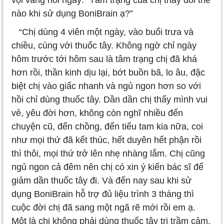
nào khi sử dụng BoniBrain ạ?”
“Chị dùng 4 viên một ngày, vào buổi trưa và
chiều, cùng với thuốc tây. Không ngờ chỉ ngày
hôm trước tới hôm sau là tâm trạng chị đã khá
hơn rồi, thần kinh dịu lại, bớt buồn bã, lo âu, đặc
biệt chị vào giấc nhanh và ngủ ngon hơn so với
hồi chỉ dùng thuốc tây. Dần dần chị thấy mình vui
vẻ, yêu đời hơn, không còn nghĩ nhiều đến
chuyện cũ, đến chồng, đến tiểu tam kia nữa, coi
như mọi thứ đã kết thúc, hết duyên hết phận rồi
thì thôi, mọi thứ trở lên nhẹ nhàng lắm. Chị cũng
ngủ ngon cả đêm nên chị có xin ý kiến bác sĩ để
giảm dần thuốc tây đi. Và đến nay sau khi sử
dụng BoniBrain hỗ trợ đủ liệu trình 3 tháng thì
cuộc đời chị đã sang một ngã rẽ mới rồi em ạ.
Một là chị không phải dùng thuốc tây trị trầm cảm,