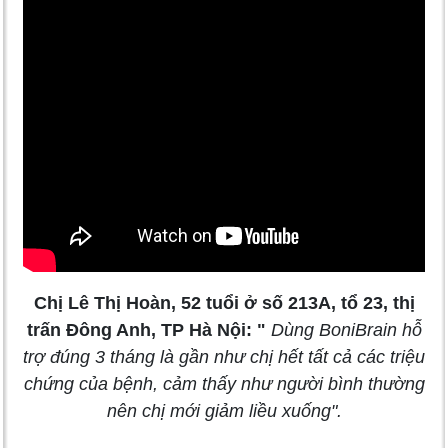
Chị Lê Thị Hoàn, 52 tuổi ở số 213A, tổ 23, thị
trấn Đông Anh, TP Hà Nội: "
Dùng BoniBrain hỗ
trợ đúng 3 tháng là gần như chị hết tất cả các triệu
chứng của bệnh, cảm thấy như người bình thường
nên chị mới giảm liều xuống".