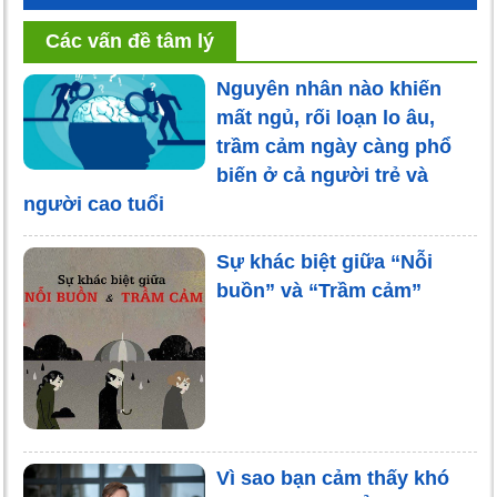
Các vấn đề tâm lý
Nguyên nhân nào khiến
mất ngủ, rối loạn lo âu,
trầm cảm ngày càng phổ
biến ở cả người trẻ và
người cao tuổi
Sự khác biệt giữa “Nỗi
buồn” và “Trầm cảm”
Vì sao bạn cảm thấy khó