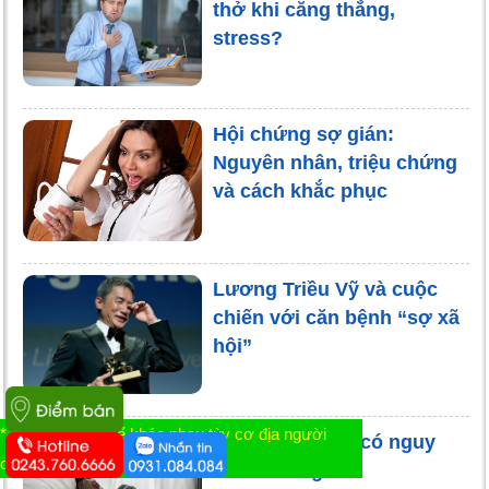
thở khi căng thẳng,
stress?
Hội chứng sợ gián:
Nguyên nhân, triệu chứng
và cách khắc phục
Lương Triều Vỹ và cuộc
chiến với căn bệnh “sợ xã
hội”
* Tác dụng có thể khác nhau tùy cơ địa người
Bệnh trầm cảm có nguy
dùng
hiểm không?