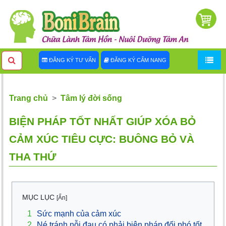
ĐĂNG KÝ TƯ VẤN
ĐĂNG KÝ CẨM NANG
Trang chủ
Tâm lý đời sống
BIỆN PHÁP TỐT NHẤT GIÚP XÓA BỎ
CẢM XÚC TIÊU CỰC: BUÔNG BỎ VÀ
THA THỨ
MỤC LỤC
[Ẩn]
1
Sức mạnh của cảm xúc
2
Né tránh nỗi đau có phải biện pháp đối phó tốt