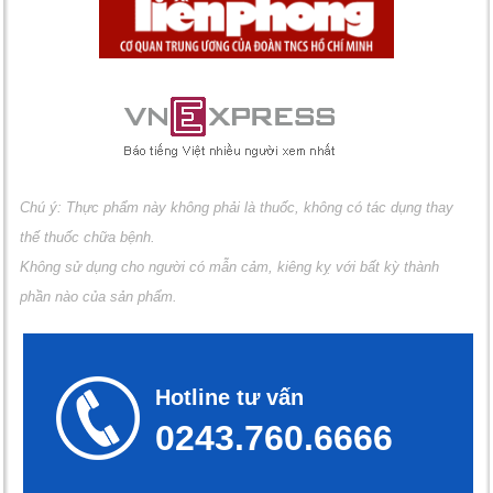
Chú ý: Thực phẩm này không phải là thuốc, không có tác dụng thay
thế thuốc chữa bệnh.
Không sử dụng cho người có mẫn cảm, kiêng kỵ với bất kỳ thành
phần nào của sản phẩm.
Hotline tư vấn
0243.760.6666