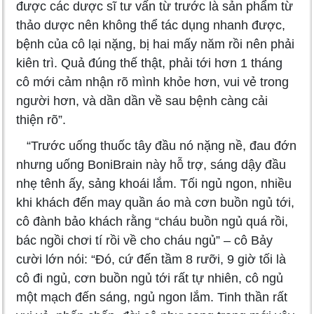
được các dược sĩ tư vấn từ trước là sản phẩm từ
thảo dược nên không thể tác dụng nhanh được,
bệnh của cô lại nặng, bị hai mấy năm rồi nên phải
kiên trì. Quả đúng thế thật, phải tới hơn 1 tháng
cô mới cảm nhận rõ mình khỏe hơn, vui vẻ trong
người hơn, và dần dần về sau bệnh càng cải
thiện rõ”.
“Trước uống thuốc tây đầu nó nặng nề, đau đớn
nhưng uống BoniBrain này hỗ trợ, sáng dậy đầu
nhẹ tênh ấy, sảng khoái lắm. Tối ngủ ngon, nhiều
khi khách đến may quần áo mà cơn buồn ngủ tới,
cô đành bảo khách rằng “cháu buồn ngủ quá rồi,
bác ngồi chơi tí rồi về cho cháu ngủ” – cô Bảy
cười lớn nói: “Đó, cứ đến tầm 8 rưỡi, 9 giờ tối là
cô đi ngủ, cơn buồn ngủ tới rất tự nhiên, cô ngủ
một mạch đến sáng, ngủ ngon lắm. Tinh thần rất