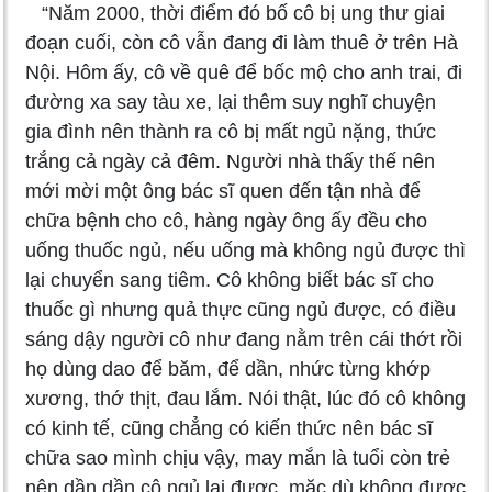
“Năm 2000, thời điểm đó bố cô bị ung thư giai
đoạn cuối, còn cô vẫn đang đi làm thuê ở trên Hà
Nội. Hôm ấy, cô về quê để bốc mộ cho anh trai, đi
đường xa say tàu xe, lại thêm suy nghĩ chuyện
gia đình nên thành ra cô bị mất ngủ nặng, thức
trắng cả ngày cả đêm. Người nhà thấy thế nên
mới mời một ông bác sĩ quen đến tận nhà để
chữa bệnh cho cô, hàng ngày ông ấy đều cho
uống thuốc ngủ, nếu uống mà không ngủ được thì
lại chuyển sang tiêm. Cô không biết bác sĩ cho
thuốc gì nhưng quả thực cũng ngủ được, có điều
sáng dậy người cô như đang nằm trên cái thớt rồi
họ dùng dao để băm, để dần, nhức từng khớp
xương, thớ thịt, đau lắm. Nói thật, lúc đó cô không
có kinh tế, cũng chẳng có kiến thức nên bác sĩ
chữa sao mình chịu vậy, may mắn là tuổi còn trẻ
nên dần dần cô ngủ lại được, mặc dù không được