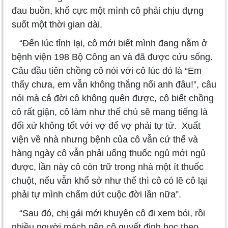
đau buồn, khổ cực một mình cô phải chịu đựng
suốt một thời gian dài.
“Đến lúc tỉnh lại, cô mới biết mình đang nằm ở
bệnh viện 198 Bộ Công an và đã được cứu sống.
Câu đầu tiên chồng cô nói với cô lúc đó là “Em
thấy chưa, em vẫn không thắng nổi anh đâu!”, câu
nói mà cả đời cô không quên được, cô biết chồng
cô rất giận, cô làm như thế chú sẽ mang tiếng là
đối xử không tốt với vợ để vợ phải tự tử. Xuất
viện về nhà nhưng bệnh của cô vẫn cứ thế và
hàng ngày cô vẫn phải uống thuốc ngủ mới ngủ
được, lần này cô còn trữ trong nhà một ít thuốc
chuột, nếu vẫn khổ sở như thế thì cô có lẽ cô lại
phải tự mình chấm dứt cuộc đời lần nữa”.
“Sau đó, chị gái mới khuyên cô đi xem bói, rồi
nhiều người mách nên cô quyết định học theo