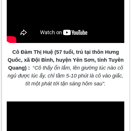
Cô Đàm Thị Huệ (57 tuổi, trú tại thôn Hưng
Quốc, xã Đội Bình, huyện Yên Sơn, tỉnh Tuyên
Quang) :
“
Cô thấy ổn lắm, lên giường lúc nào cô
ngủ được lúc ấy, chỉ tầm 5-10 phút là cô vào giấc,
tít một phát tới tận sáng hôm sau".