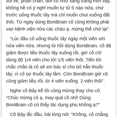
vui vẻ, phấn chấn, đời cô như sang trang mới vậy,
không hề có ý nghĩ muốn tự tử tí nào nữa, chứ
trước uống thuốc tây mà chỉ muốn chui xuống đất
thôi. Từ ngày dùng BoniBrain cô cũng không phải
vao bệnh viện nữa các cháu ạ, mừng thế chứ lại”.
“Lúc đầu cô uống thuốc tây ngày một viên với
nửa viên nữa, nhưng từ hồi dùng BoniBrain, cô đã
giảm được liều thuốc tây xuống rồi, giờ cô chỉ
dùng độ 1/4 viên cho tới 1/5 viên thôi. Tiến tới
chắc chắn là cô sẽ xin bác sĩ cho bỏ hẳn thuốc
tây, vì cô sợ thuốc tây lắm. Còn BoniBrain giờ cô
cũng giảm liều rồi, từ 4 viên xuống 2 viên thôi”.
Nghe cô Bảy kể tôi cũng mừng thay cho cô:
“Chúc mừng cô ạ, may quá cô nhỉ! Dùng
BoniBrain cô có thấy tác dụng phụ không ạ?”
Cô Bảy lắc đầu, hài lòng nói: “Không, cô chẳng