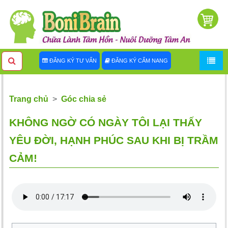
ĐĂNG KÝ TƯ VẤN
ĐĂNG KÝ CẨM NANG
Trang chủ
Góc chia sẻ
KHÔNG NGỜ CÓ NGÀY TÔI LẠI THẤY
YÊU ĐỜI, HẠNH PHÚC SAU KHI BỊ TRẦM
CẢM!