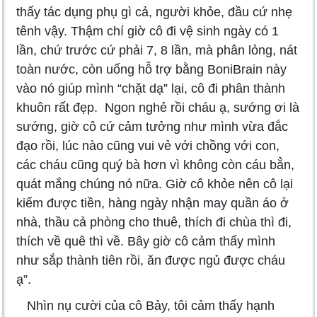
thấy tác dụng phụ gì cả, người khỏe, đầu cứ nhẹ
tênh vậy. Thậm chí giờ cô đi vệ sinh ngày có 1
lần, chứ trước cứ phải 7, 8 lần, mà phân lỏng, nát
toàn nước, còn uống hỗ trợ bằng BoniBrain này
vào nó giúp mình “chặt dạ” lại, cô đi phân thành
khuôn rất đẹp. Ngon nghẻ rồi cháu ạ, sướng ơi là
sướng, giờ cô cứ cảm tưởng như mình vừa đắc
đạo rồi, lúc nào cũng vui vẻ với chồng với con,
các cháu cũng quý bà hơn vì không còn cáu bẳn,
quát mắng chúng nó nữa. Giờ cô khỏe nên cô lại
kiếm được tiền, hàng ngày nhận may quần áo ở
nhà, thầu cả phòng cho thuê, thích đi chùa thì đi,
thích về quê thì về. Bây giờ cô cảm thấy mình
như sắp thành tiên rồi, ăn được ngủ được cháu
ạ”.
Nhìn nụ cười của cô Bảy, tôi cảm thấy hạnh