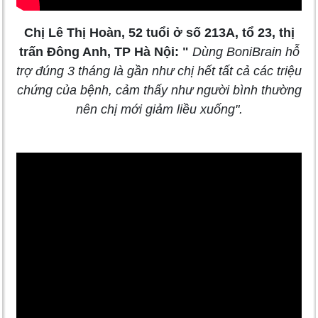
Chị Lê Thị Hoàn, 52 tuổi ở số 213A, tổ 23, thị
trấn Đông Anh, TP Hà Nội: "
Dùng BoniBrain hỗ
trợ đúng 3 tháng là gần như chị hết tất cả các triệu
chứng của bệnh, cảm thấy như người bình thường
nên chị mới giảm liều xuống".