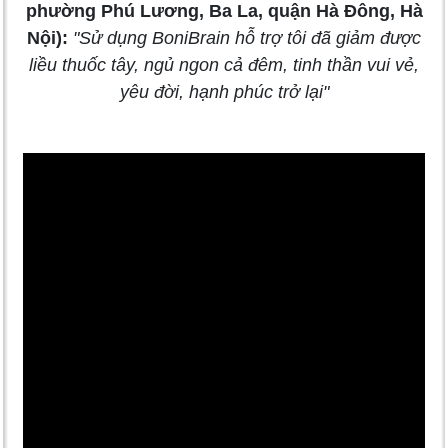
phường Phú Lương, Ba La, quận Hà Đông, Hà
Nội):
"Sử dụng BoniBrain hỗ trợ tôi đã giảm được
liều thuốc tây, ngủ ngon cả đêm, tinh thần vui vẻ,
yêu đời, hạnh phúc trở lại"