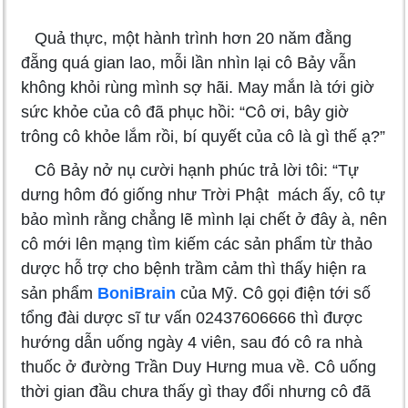
Quả thực, một hành trình hơn 20 năm đằng
đẵng quá gian lao, mỗi lần nhìn lại cô Bảy vẫn
không khỏi rùng mình sợ hãi. May mắn là tới giờ
sức khỏe của cô đã phục hồi: “Cô ơi, bây giờ
trông cô khỏe lắm rồi, bí quyết của cô là gì thế ạ?”
Cô Bảy nở nụ cười hạnh phúc trả lời tôi: “Tự
dưng hôm đó giống như Trời Phật mách ấy, cô tự
bảo mình rằng chẳng lẽ mình lại chết ở đây à, nên
cô mới lên mạng tìm kiếm các sản phẩm từ thảo
dược hỗ trợ cho bệnh trầm cảm thì thấy hiện ra
sản phẩm
BoniBrain
của Mỹ. Cô gọi điện tới số
tổng đài dược sĩ tư vấn 02437606666 thì được
hướng dẫn uống ngày 4 viên, sau đó cô ra nhà
thuốc ở đường Trần Duy Hưng mua về. Cô uống
thời gian đầu chưa thấy gì thay đổi nhưng cô đã