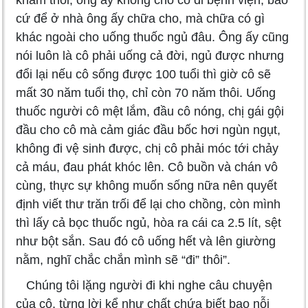
khám thôi, ông ấy không cho cô đi bệnh viện, bảo
cứ để ở nhà ông ấy chữa cho, mà chữa có gì
khác ngoài cho uống thuốc ngủ đâu. Ông ấy cũng
nói luôn là cô phải uống cả đời, ngủ được nhưng
đổi lại nếu cô sống được 100 tuổi thì giờ cô sẽ
mất 30 năm tuổi thọ, chỉ còn 70 năm thôi. Uống
thuốc người cô mệt lắm, đầu cô nóng, chị gái gội
đầu cho cô mà cảm giác đầu bốc hơi ngùn ngụt,
không đi vệ sinh được, chị cô phải móc tới chảy
cả máu, đau phát khóc lên. Cô buồn và chán vô
cùng, thực sự không muốn sống nữa nên quyết
định viết thư trăn trối để lại cho chồng, còn mình
thì lấy cả bọc thuốc ngủ, hòa ra cái ca 2.5 lít, sệt
như bột sắn. Sau đó cô uống hết và lên giường
nằm, nghĩ chắc chắn mình sẽ “đi” thôi”.
Chúng tôi lặng người đi khi nghe câu chuyện
của cô, từng lời kể như chất chứa biết bao nỗi