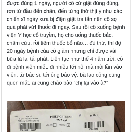
được đúng 1 ngày, người cô cứ giật đùng đùng,
rợn từ đầu đến chân, đến từng thớ thịt y như các
chiến sĩ ngày xưa bị điện giật tra tấn nên cô sợ
quá phải vứt thuốc đi ngay. Sau rồi cô xuống bệnh
viện Y học cổ truyền, họ cho uống thuốc bắc,
châm cứu, rồi tiêm thuốc bổ não… đủ thứ, thì độ
20 ngày bệnh của cô giảm nhưng chỉ được vài
bữa là lại tái phát. Liên tục như thế 4 năm trời, cô
đi bệnh viện miết, đi nhiều tới nỗi mà mỗi lần vào
viện, từ bác sĩ, tới ông bảo vệ, bà lao công cũng
quen mặt, ai cũng chào bảo “chị lại vào à?”