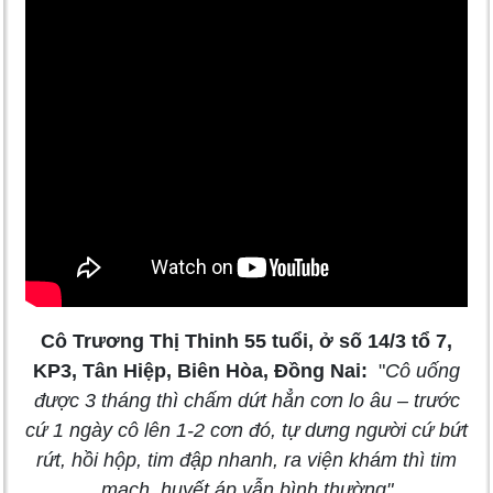
Cô Trương Thị Thinh 55 tuổi, ở số 14/3 tổ 7,
KP3, Tân Hiệp, Biên Hòa, Đồng Nai:
"
Cô uống
được 3 tháng thì chấm dứt hẳn cơn lo âu – trước
cứ 1 ngày cô lên 1-2 cơn đó, tự dưng người cứ bứt
rứt, hồi hộp, tim đập nhanh, ra viện khám thì tim
mạch, huyết áp vẫn bình thường
"