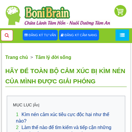
ĐĂNG KÝ TƯ VẤN
ĐĂNG KÝ CẨM NANG
Trang chủ
Tâm lý đời sống
HÃY ĐỂ TOÀN BỘ CẢM XÚC BỊ KÌM NÉN
CỦA MÌNH ĐƯỢC GIẢI PHÓNG
MỤC LỤC
[Ẩn]
1
Kìm nén cảm xúc tiêu cực độc hại như thế
nào?
2
Làm thế nào để tìm kiếm và tiếp cận những