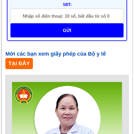
SĐT:
GỬI
Mời các bạn xem giấy phép của Bộ y tế
TẠI ĐÂY