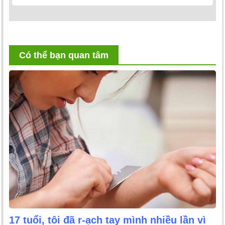
Có thể bạn quan tâm
17 tuổi, tôi đã r-ạch tay mình nhiều lần vì