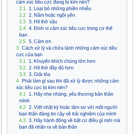
cảm xúc tiêu cực đang bị kìm nén?
2.1
1. Loại bỏ những phiền nhiễu
2.2
2. Nằm hoặc ngồi yên
2.3
3. Hít thở sâu
2.4
4. Định vị cảm xúc tiêu cực trong cơ thể
bạn
2.5
5. Cảm ơn
3
Cách xử lý và chữa lành những cảm xúc tiêu
cực của bạn
3.1
1. Khuyến khích chúng lớn hơn
3.2
2. Hít thở đầy đủ hơn
3.3
3. Giải tỏa
4
Phải làm gì sau khi đã xử lý được những cảm
xúc tiêu cực bị kìm nén?
4.1
1. Hãy nhẹ nhàng, yêu thương bản thân
mình
4.2
2. Viết nhật ký hoặc tâm sự với một người
bạn thân đáng tin cậy về trải nghiệm của mình
4.3
3. Hãy hành động về bất cứ điều gì mới mà
bạn đã nhận ra về bản thân