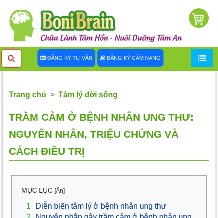
ĐĂNG KÝ TƯ VẤN
ĐĂNG KÝ CẨM NANG
Trang chủ
Tâm lý đời sống
TRẦM CẢM Ở BỆNH NHÂN UNG THƯ:
NGUYÊN NHÂN, TRIỆU CHỨNG VÀ
CÁCH ĐIỀU TRỊ
MỤC LỤC
[Ẩn]
1
Diễn biến tâm lý ở bệnh nhân ung thư
2
Nguyên nhân gây trầm cảm ở bệnh nhân ung