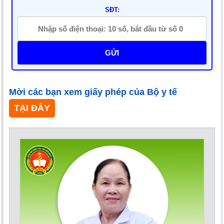
SĐT:
GỬI
Mời các bạn xem giấy phép của Bộ y tế
TẠI ĐÂY