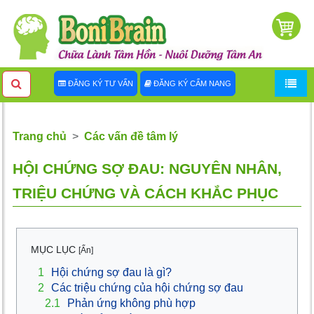
ĐĂNG KÝ TƯ VẤN
ĐĂNG KÝ CẨM NANG
Trang chủ
Các vấn đề tâm lý
HỘI CHỨNG SỢ ĐAU: NGUYÊN NHÂN,
TRIỆU CHỨNG VÀ CÁCH KHẮC PHỤC
MỤC LỤC
[Ẩn]
1
Hội chứng sợ đau là gì?
2
Các triệu chứng của hội chứng sợ đau
2.1
Phản ứng không phù hợp