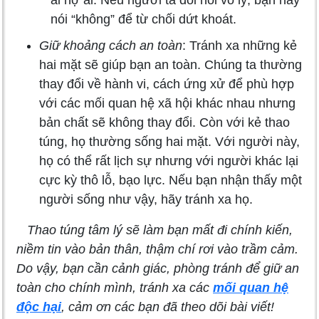
ai nợ ai. Nếu người ta đòi hỏi vô lý, bạn hãy
nói “không” để từ chối dứt khoát.
Giữ khoảng cách an toàn
: Tránh xa những kẻ
hai mặt sẽ giúp bạn an toàn. Chúng ta thường
thay đổi về hành vi, cách ứng xử để phù hợp
với các mối quan hệ xã hội khác nhau nhưng
bản chất sẽ không thay đổi. Còn với kẻ thao
túng, họ thường sống hai mặt. Với người này,
họ có thể rất lịch sự nhưng với người khác lại
cực kỳ thô lỗ, bạo lực. Nếu bạn nhận thấy một
người sống như vậy, hãy tránh xa họ.
Thao túng tâm lý sẽ làm bạn mất đi chính kiến,
niềm tin vào bản thân, thậm chí rơi vào trầm cảm.
Do vậy, bạn cần cảnh giác, phòng tránh để giữ an
toàn cho chính mình, tránh xa các
mối quan hệ
độc hại
, cảm ơn các bạn đã theo dõi bài viết!