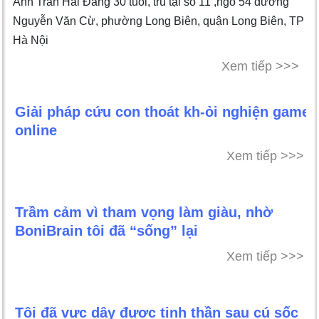
Anh Trần Hải Đăng 30 tuổi, trú tại số 11 ,ngõ 54 đường
Nguyễn Văn Cừ, phường Long Biên, quận Long Biên, TP
Hà Nội
Xem tiếp >>>
Giải pháp cứu con thoát kh-ỏi nghiện game
online
Xem tiếp >>>
Trầm cảm vì tham vọng làm giàu, nhờ
BoniBrain tôi đã “sống” lại
Xem tiếp >>>
Tôi đã vực dậy được tinh thần sau cú sốc