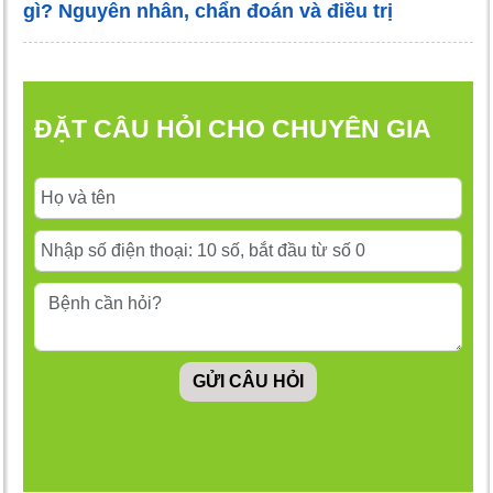
gì? Nguyên nhân, chẩn đoán và điều trị
ĐẶT CÂU HỎI CHO CHUYÊN GIA
GỬI CÂU HỎI