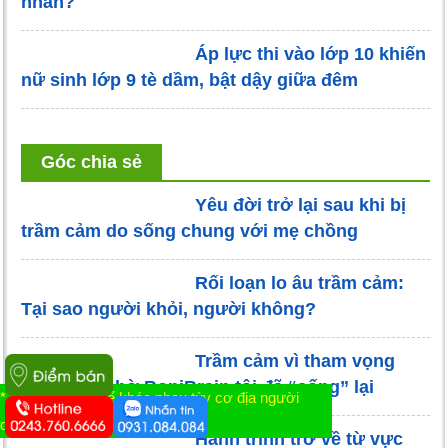
nhân?
Áp lực thi vào lớp 10 khiến
nữ sinh lớp 9 tè dầm, bật dậy giữa đêm
Góc chia sẻ
Yêu đời trở lại sau khi bị
trầm cảm do sống chung với mẹ chồng
Rối loạn lo âu trầm cảm:
Tại sao người khỏi, người không?
Trầm cảm vì tham vọng
làm giàu, nhờ BoniBrain tôi đã “sống” lại
* Tác dụng có thể khác nhau tùy cơ địa người
dùng
Hành trình trở về từ vực