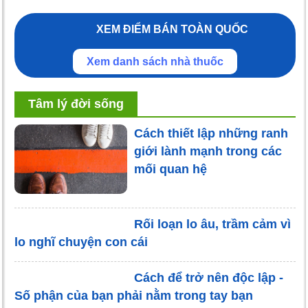
XEM ĐIỂM BÁN TOÀN QUỐC
Xem danh sách nhà thuốc
Tâm lý đời sống
Cách thiết lập những ranh
giới lành mạnh trong các
mối quan hệ
Rối loạn lo âu, trầm cảm vì
lo nghĩ chuyện con cái
Cách để trở nên độc lập -
Số phận của bạn phải nằm trong tay bạn