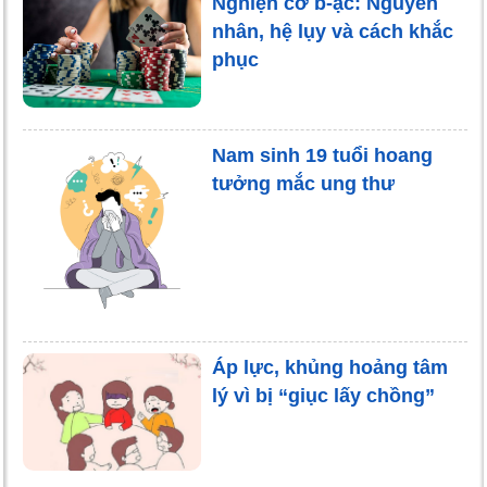
Nghiện cờ b-ạc: Nguyên
nhân, hệ lụy và cách khắc
phục
Nam sinh 19 tuổi hoang
tưởng mắc ung thư
Áp lực, khủng hoảng tâm
lý vì bị “giục lấy chồng”