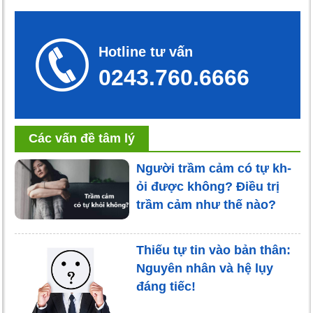
Hotline tư vấn
0243.760.6666
Các vấn đề tâm lý
Người trầm cảm có tự kh-
ỏi được không? Điều trị
trầm cảm như thế nào?
Thiếu tự tin vào bản thân:
Nguyên nhân và hệ lụy
đáng tiếc!