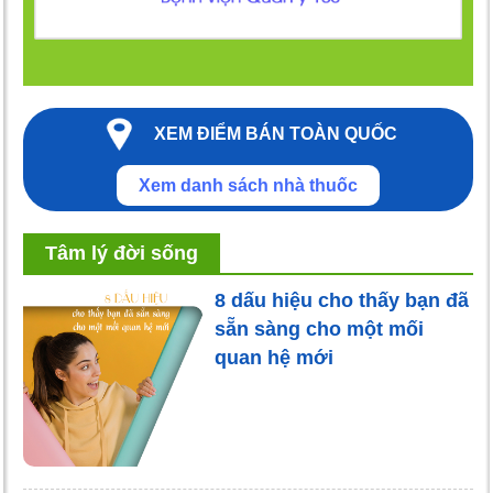
XEM ĐIỂM BÁN TOÀN QUỐC
Xem danh sách nhà thuốc
Tâm lý đời sống
8 dấu hiệu cho thấy bạn đã
sẵn sàng cho một mối
quan hệ mới