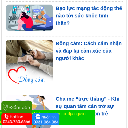
Bạo lực mạng tác động thế
nào tới sức khỏe tinh
thần?
Đồng cảm: Cách cảm nhận
và đáp lại cảm xúc của
người khác
Cha mẹ “trực thăng” - Khi
sự quan tâm cản trở sự
phát triển của con trẻ
* Tác dụng có thể khác nhau tùy cơ địa người
dùng