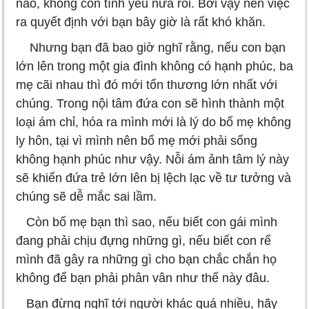
nào, không còn tình yêu nữa rồi. Bởi vậy nên việc
ra quyết định với bạn bây giờ là rất khó khăn.
Nhưng bạn đã bao giờ nghĩ rằng, nếu con bạn
lớn lên trong một gia đình không có hạnh phúc, ba
mẹ cãi nhau thì đó mới tổn thương lớn nhất với
chúng. Trong nội tâm đứa con sẽ hình thành một
loại ám chỉ, hóa ra mình mới là lý do bố mẹ không
ly hôn, tại vì mình nên bố mẹ mới phải sống
không hạnh phúc như vậy. Nỗi ám ảnh tâm lý này
sẽ khiến đứa trẻ lớn lên bị lệch lạc về tư tưởng và
chúng sẽ dễ mắc sai lầm.
Còn bố mẹ bạn thì sao, nếu biết con gái mình
đang phải chịu đựng những gì, nếu biết con rể
mình đã gây ra những gì cho bạn chắc chắn họ
không để bạn phải phân vân như thế này đâu.
Bạn đừng nghĩ tới người khác quá nhiều, hãy