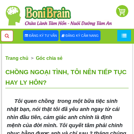
ĐĂNG KÝ TƯ VẤN
ĐĂNG KÝ CẨM NANG
Trang chủ
Góc chia sẻ
CHỒNG NGOẠI TÌNH, TÔI NÊN TIẾP TỤC
HAY LY HÔN?
Tôi quen chồng trong một bữa tiệc sinh
nhật bạn, nói thật tôi đã yêu anh ngay từ cái
nhìn đầu tiên, cảm giác anh chính là định
mệnh của đời mình. Tôi quyết tâm phải chinh
phục bằng được anh và chỉ sau 2 tháng chúng