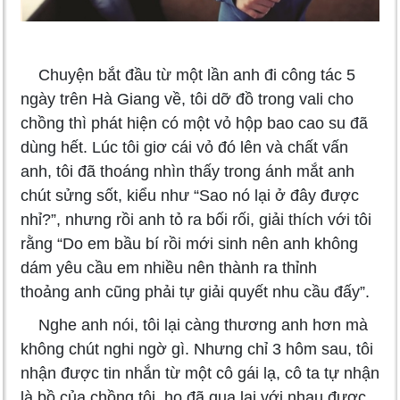
Chuyện bắt đầu từ một lần anh đi công tác 5
ngày trên Hà Giang về, tôi dỡ đồ trong vali cho
chồng thì phát hiện có một vỏ hộp bao cao su đã
dùng hết. Lúc tôi giơ cái vỏ đó lên và chất vấn
anh, tôi đã thoáng nhìn thấy trong ánh mắt anh
chút sửng sốt, kiểu như “Sao nó lại ở đây được
nhỉ?”, nhưng rồi anh tỏ ra bối rối, giải thích với tôi
rằng “Do em bầu bí rồi mới sinh nên anh không
dám yêu cầu em nhiều nên thành ra thỉnh
thoảng anh cũng phải tự giải quyết nhu cầu đấy”.
Nghe anh nói, tôi lại càng thương anh hơn mà
không chút nghi ngờ gì. Nhưng chỉ 3 hôm sau, tôi
nhận được tin nhắn từ một cô gái lạ, cô ta tự nhận
là bồ của chồng tôi, họ đã qua lại với nhau được