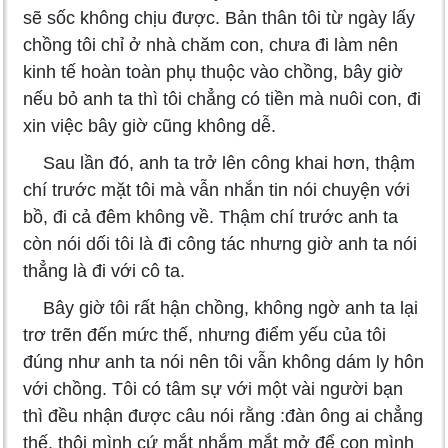
sẽ sốc không chịu được. Bản thân tôi từ ngày lấy
chồng tôi chỉ ở nhà chăm con, chưa đi làm nên
kinh tế hoàn toàn phụ thuộc vào chồng, bây giờ
nếu bỏ anh ta thì tôi chẳng có tiền mà nuôi con, đi
xin việc bây giờ cũng không dễ.
Sau lần đó, anh ta trở lên công khai hơn, thậm
chí trước mặt tôi mà vẫn nhắn tin nói chuyện với
bồ, đi cả đêm không về. Thậm chí trước anh ta
còn nói dối tôi là đi công tác nhưng giờ anh ta nói
thẳng là đi với cô ta.
Bây giờ tôi rất hận chồng, không ngờ anh ta lại
trơ trẽn đến mức thế, nhưng điểm yếu của tôi
đúng như anh ta nói nên tôi vẫn không dám ly hôn
với chồng. Tôi có tâm sự với một vài người bạn
thì đều nhận được câu nói rằng :đàn ông ai chẳng
thế, thôi mình cứ mắt nhắm mắt mở để con mình