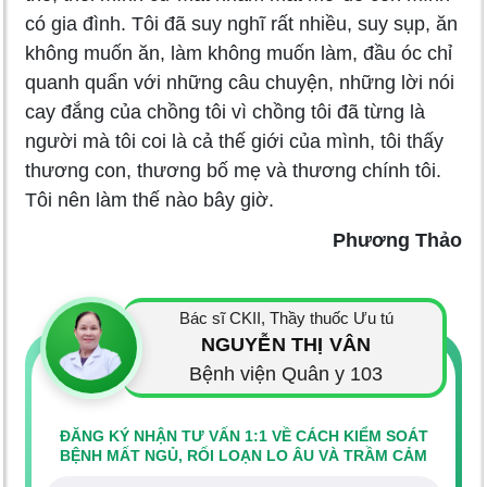
có gia đình. Tôi đã suy nghĩ rất nhiều, suy sụp, ăn
không muốn ăn, làm không muốn làm, đầu óc chỉ
quanh quẩn với những câu chuyện, những lời nói
cay đắng của chồng tôi vì chồng tôi đã từng là
người mà tôi coi là cả thế giới của mình, tôi thấy
thương con, thương bố mẹ và thương chính tôi.
Tôi nên làm thế nào bây giờ.
Phương Thảo
Bác sĩ CKII, Thầy thuốc Ưu tú
NGUYỄN THỊ VÂN
Bệnh viện Quân y 103
ĐĂNG KÝ NHẬN TƯ VẤN 1:1 VỀ CÁCH KIỂM SOÁT
BỆNH MẤT NGỦ, RỐI LOẠN LO ÂU VÀ TRẦM CẢM