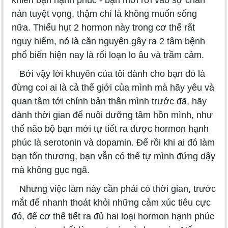
khiến bạn hạnh phúc - bạn mới rơi vào sự chán
nản tuyệt vọng, thậm chí là không muốn sống
nữa. Thiếu hụt 2 hormon này trong cơ thể rất
nguy hiểm, nó là căn nguyên gây ra 2 tâm bệnh
phổ biến hiện nay là rối loạn lo âu và trầm cảm.
Bởi vậy lời khuyên của tôi dành cho bạn đó là
đừng coi ai là cả thế giới của mình mà hãy yêu và
quan tâm tới chính bản thân mình trước đã, hãy
dành thời gian để nuôi dưỡng tâm hồn mình, như
thế não bộ bạn mới tự tiết ra được hormon hạnh
phúc là serotonin và dopamin. Để rồi khi ai đó làm
bạn tổn thương, bạn vẫn có thể tự mình đứng dậy
mà không gục ngã.
Nhưng việc làm này cần phải có thời gian, trước
mắt để nhanh thoát khỏi những cảm xúc tiêu cực
đó, để cơ thể tiết ra đủ hai loại hormon hạnh phúc