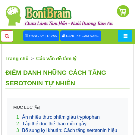
ĐĂNG KÝ TƯ VẤN
ĐĂNG KÝ CẨM NANG
Trang chủ
Các vấn đề tâm lý
ĐIỂM DANH NHỮNG CÁCH TĂNG
SEROTONIN TỰ NHIÊN
MỤC LỤC
[Ẩn]
1
Ăn nhiều thực phẩm giàu tryptophan
2
Tập thể dục thể thao mỗi ngày
3
Bổ sung lợi khuẩn: Cách tăng serotonin hiệu