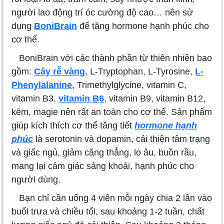
người lao động trí óc cường độ cao… nên sử
dụng
BoniBrain
để tăng hormone hạnh phúc cho
cơ thể.
BoniBrain với các thành phần từ thiên nhiên bao
gồm:
Cây rễ vàng
, L-Tryptophan, L-Tyrosine,
L-
Phenylalanine
, Trimethylglycine, vitamin C,
vitamin B3,
vitamin B6
, vitamin B9, vitamin B12,
kẽm, magie nên rất an toàn cho cơ thể. Sản phẩm
giúp kích thích cơ thể tăng tiết
hormone hạnh
phúc
là serotonin và dopamin, cải thiện tâm trạng
và giấc ngủ, giảm căng thẳng, lo âu, buồn rầu,
mang lại cảm giác sảng khoái, hạnh phúc cho
người dùng.
Bạn chỉ cần uống 4 viên mỗi ngày chia 2 lần vào
buổi trưa và chiều tối, sau khoảng 1-2 tuần, chất