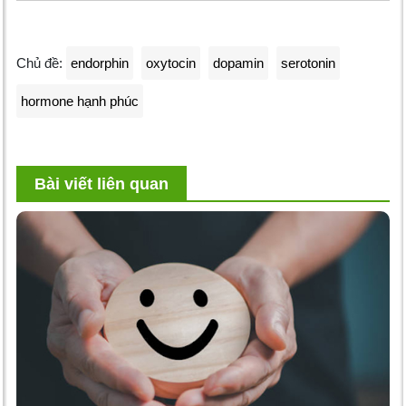
Chủ đề:
endorphin
oxytocin
dopamin
serotonin
hormone hạnh phúc
Bài viết liên quan