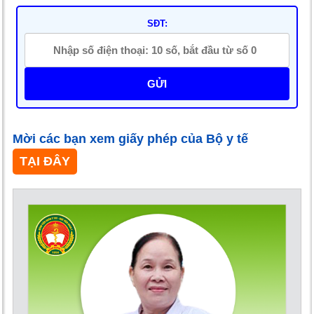
SĐT:
GỬI
Mời các bạn xem giấy phép của Bộ y tế
TẠI ĐÂY