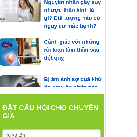
Nguyên nhân gây suy
nhược thần kinh là
gì? Đối tượng nào có
nguy cơ mắc bệnh?
Cảnh giác với những
rối loạn tâm thần sau
đột quỵ
Bị ám ảnh sợ quá khứ
do nguyên nhân nào
gây ra?
ĐẶT CÂU HỎI CHO CHUYÊN
GIA
Viêm loét đại tràng và
sức khỏe tâm thần
của bạn