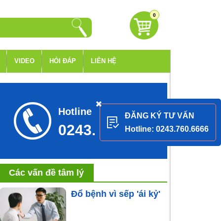
0
VIDEO
HỎI ĐÁP
LIÊN HỆ
Hotline tư vấn
ĐĂNG KÝ TƯ VẤN
0243.760.6666
Hotline: 0243.760.6666
Các vấn đề tâm lý
Đổ bệnh vì sếp 'ái kỷ'