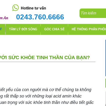
Hotline tư vấn
0243.760.6666
LÝ
TÂM LÝ ĐỜI SỐNG
GÓC CHIA SẺ
HỆ THỐNG PHÂN PHỐI
VỚI SỨC KHỎE TINH THẦN CỦA BẠN?
hiết yếu của con người mà cơ thể chúng ta không
g rất thấp so với những loại acid amin khác
uan trọng với sức khỏe tinh thần như điều tiết giấc