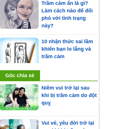
Trầm cảm ẩn là gì?
Làm cách nào để đối
phó với tình trạng
này?
10 nhận thức sai lầm
khiến bạn lo lắng và
trầm cảm
Góc chia sẻ
Niềm vui trở lại sau
Trầm cảm tuổi già
khi bị trầm cảm do đột
quỵ
Trầm cảm sau tai biến
Vui vẻ, yêu đời trở lại