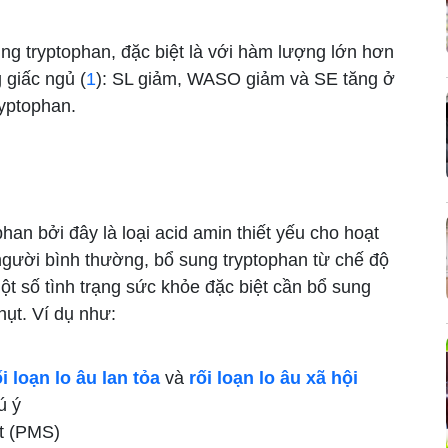
ng tryptophan, đặc biệt là với hàm lượng lớn hơn
 giấc ngủ (
1
): SL giảm, WASO giảm và SE tăng ở
yptophan.
an bởi đây là loại acid amin thiết yếu cho hoạt
 người bình thường, bổ sung tryptophan từ chế độ
t số tình trạng sức khỏe đặc biệt cần bổ sung
hụt. Ví dụ như:
ối loạn lo âu lan tỏa
và
rối loạn lo âu xã hội
ú ý
t (PMS)