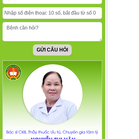
Làm sao để sống
chung với người ái
kỷ?
GỬI CÂU HỎI
Những điều cần làm
khi cảm thấy mất
hứng thú với mọi thứ