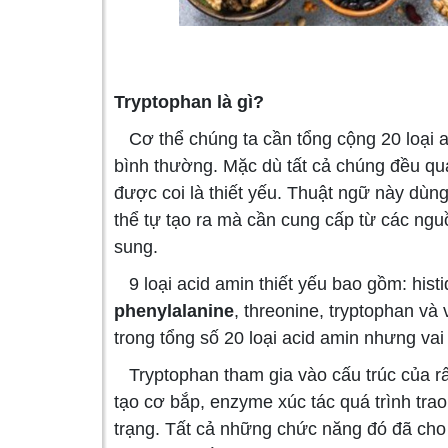
Tryptophan là gì?
Cơ thể chúng ta cần tổng cộng 20 loại a
bình thường. Mặc dù tất cả chúng đều qua
được coi là thiết yếu. Thuật ngữ này dùn
thể tự tạo ra mà cần cung cấp từ các n
sung.
9 loại acid amin thiết yếu bao gồm: histid
phenylalanine
, threonine, tryptophan và
trong tổng số 20 loại acid amin nhưng vai t
Tryptophan tham gia vào cấu trúc của rấ
tạo cơ bắp, enzyme xúc tác quá trình tra
trạng. Tất cả những chức năng đó đã cho 