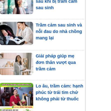
mạch máu não dùng
sau khi bị trầm cảm
BoniBrain có hiệu quả
sau sinh
không?
Trầm cảm sau sinh và
Phát bệnh, rối loạn
nỗi đau do nhà chồng
tâm thần vì phải kiêng
mang lại
cữ sau sinh
Cha mẹ “trực thăng” -
Giải pháp giúp mẹ
Khi sự quan tâm cản
đơn thân vượt qua
trở sự phát triển của
trầm cảm
con trẻ
Lo âu, trầm cảm: hạnh
phúc từ trái tim chứ
không phải từ thuốc