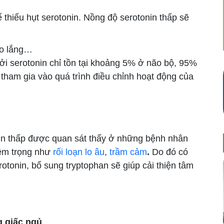
 thiếu hụt serotonin. Nồng độ serotonin thấp sẽ
 lo lắng…
Bởi serotonin chỉ tồn tại khoảng 5% ở não bộ, 95%
 tham gia vào quá trình điều chỉnh hoạt động của
in thấp được quan sát thấy ở những bệnh nhân
iêm trọng như
rối loạn lo âu
,
trầm cảm
.
Do đó có
otonin, bổ sung tryptophan sẽ giúp cải thiện tâm
g giấc ngủ