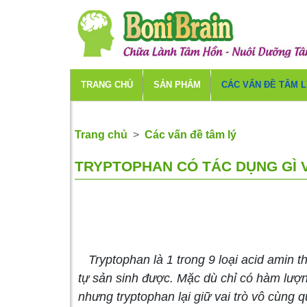
TRANG CHỦ
SẢN PHẨM
CÁC VẤN ĐỀ TÂM 
Trang chủ
Các vấn đề tâm lý
TRYPTOPHAN CÓ TÁC DỤNG GÌ 
Tryptophan là 1 trong 9 loại acid amin t
tự sản sinh được. Mặc dù chỉ có hàm lượn
nhưng tryptophan lại giữ vai trò vô cùng q