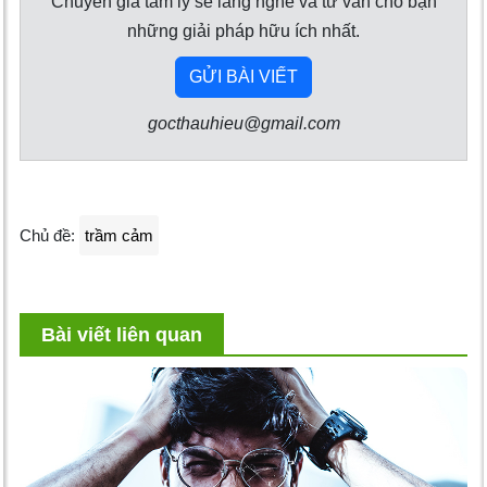
Chuyên gia tâm lý sẽ lắng nghe và tư vấn cho bạn
những giải pháp hữu ích nhất.
GỬI BÀI VIẾT
gocthauhieu@gmail.com
Chủ đề:
trầm cảm
Bài viết liên quan