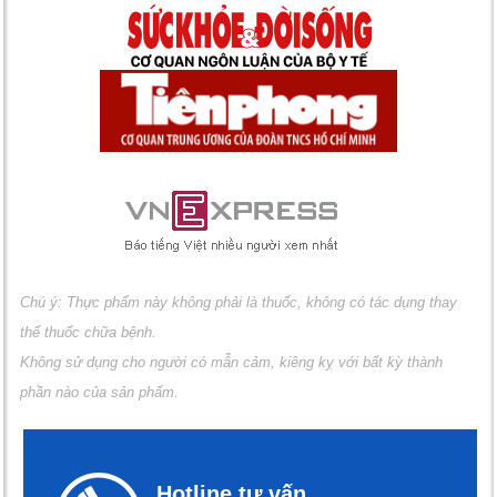
Chú ý: Thực phẩm này không phải là thuốc, không có tác dụng thay
thế thuốc chữa bệnh.
Không sử dụng cho người có mẫn cảm, kiêng kỵ với bất kỳ thành
phần nào của sản phẩm.
Hotline tư vấn