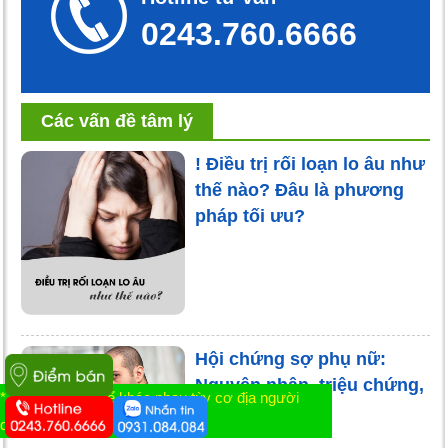
0243.760.6666
Các vấn đề tâm lý
! Điều trị rối loạn lo âu như
thế nào? Đâu là phương
pháp tối ưu?
Hội chứng sợ phụ nữ:
Nguyên nhân, triệu chứng,
* Tác dụng có thể khác nhau tùy cơ địa người
cách khắc phục
dùng