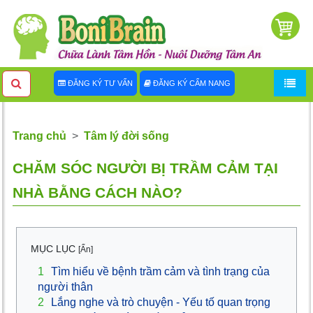
ĐĂNG KÝ TƯ VẤN
ĐĂNG KÝ CẨM NANG
Trang chủ
Tâm lý đời sống
CHĂM SÓC NGƯỜI BỊ TRẦM CẢM TẠI
NHÀ BẰNG CÁCH NÀO?
MỤC LỤC
[Ẩn]
1
Tìm hiểu về bệnh trầm cảm và tình trạng của
người thân
2
Lắng nghe và trò chuyện - Yếu tố quan trọng