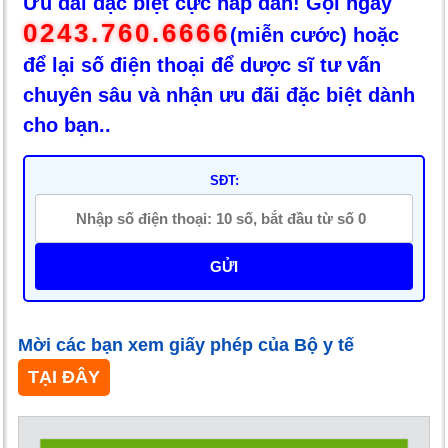
Ưu đãi đặc biệt cực hấp dẫn! Gọi ngay
0243.760.6666
(miễn cước) hoặc
để lại số điện thoại để dược sĩ tư vấn
chuyên sâu và nhận ưu đãi đặc biệt dành
cho bạn..
SĐT:
GỬI
Mời các bạn xem giấy phép của Bộ y tế
TẠI ĐÂY