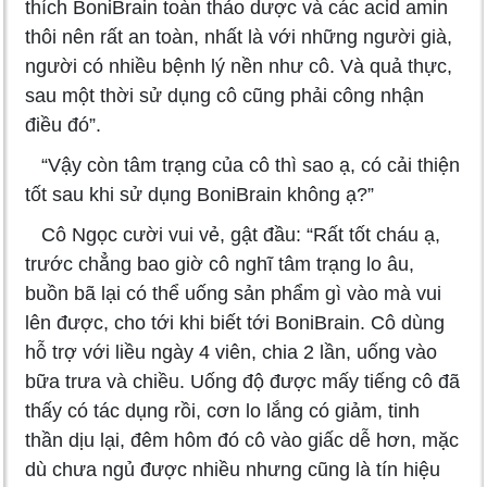
thích BoniBrain toàn thảo dược và các acid amin
thôi nên rất an toàn, nhất là với những người già,
người có nhiều bệnh lý nền như cô. Và quả thực,
sau một thời sử dụng cô cũng phải công nhận
điều đó”.
“Vậy còn tâm trạng của cô thì sao ạ, có cải thiện
tốt sau khi sử dụng BoniBrain không ạ?”
Cô Ngọc cười vui vẻ, gật đầu: “Rất tốt cháu ạ,
trước chẳng bao giờ cô nghĩ tâm trạng lo âu,
buồn bã lại có thể uống sản phẩm gì vào mà vui
lên được, cho tới khi biết tới BoniBrain. Cô dùng
hỗ trợ với liều ngày 4 viên, chia 2 lần, uống vào
bữa trưa và chiều. Uống độ được mấy tiếng cô đã
thấy có tác dụng rồi, cơn lo lắng có giảm, tinh
thần dịu lại, đêm hôm đó cô vào giấc dễ hơn, mặc
dù chưa ngủ được nhiều nhưng cũng là tín hiệu