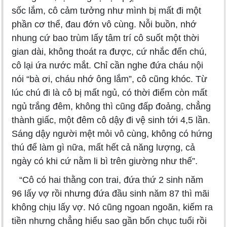
sốc lắm, cô cảm tưởng như mình bị mất đi một
phần cơ thể, đau đớn vô cùng. Nỗi buồn, nhớ
nhung cứ bao trùm lấy tâm trí cô suốt một thời
gian dài, không thoát ra được, cứ nhắc đến chú,
cô lại ứa nước mắt. Chỉ cần nghe đứa cháu nội
nói “bà ơi, cháu nhớ ông lắm”, cô cũng khóc. Từ
lúc chú đi là cô bị mất ngủ, có thời điểm còn mất
ngủ trắng đêm, không thì cũng đấp đoảng, chẳng
thành giấc, một đêm cô dậy đi vệ sinh tới 4,5 lần.
Sáng dậy người mệt mỏi vô cùng, không có hứng
thú để làm gì nữa, mất hết cả năng lượng, cả
ngày có khi cứ nằm li bì trên giường như thế”.
“Cô có hai thằng con trai, đứa thứ 2 sinh năm
96 lấy vợ rồi nhưng đứa đầu sinh năm 87 thì mãi
không chịu lấy vợ. Nó cũng ngoan ngoãn, kiếm ra
tiền nhưng chẳng hiểu sao gần bốn chục tuổi rồi