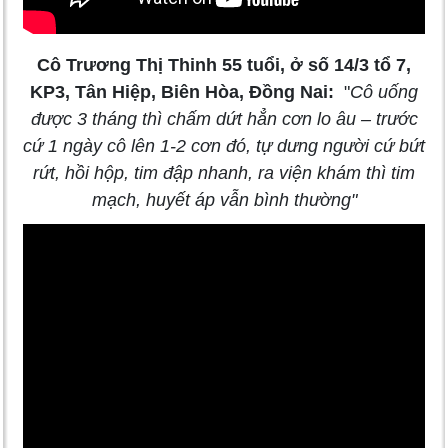
Cô Trương Thị Thinh 55 tuổi, ở số 14/3 tổ 7,
KP3, Tân Hiệp, Biên Hòa, Đồng Nai:
"
Cô uống
được 3 tháng thì chấm dứt hẳn cơn lo âu – trước
cứ 1 ngày cô lên 1-2 cơn đó, tự dưng người cứ bứt
rứt, hồi hộp, tim đập nhanh, ra viện khám thì tim
mạch, huyết áp vẫn bình thường
"