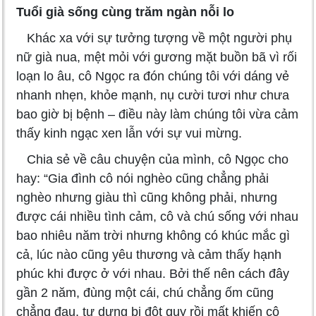
Tuổi già sống cùng trăm ngàn nỗi lo
Khác xa với sự tưởng tượng về một người phụ
nữ già nua, mệt mỏi với gương mặt buồn bã vì rối
loạn lo âu, cô Ngọc ra đón chúng tôi với dáng vẻ
nhanh nhẹn, khỏe mạnh, nụ cười tươi như chưa
bao giờ bị bệnh – điều này làm chúng tôi vừa cảm
thấy kinh ngạc xen lẫn với sự vui mừng.
Chia sẻ về câu chuyện của mình, cô Ngọc cho
hay: “Gia đình cô nói nghèo cũng chẳng phải
nghèo nhưng giàu thì cũng không phải, nhưng
được cái nhiều tình cảm, cô và chú sống với nhau
bao nhiêu năm trời nhưng không có khúc mắc gì
cả, lúc nào cũng yêu thương và cảm thấy hạnh
phúc khi được ở với nhau. Bởi thế nên cách đây
gần 2 năm, đùng một cái, chú chẳng ốm cũng
chẳng đau, tự dưng bị đột quỵ rồi mất khiến cô