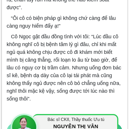
được”.
“Ôi cô có biện pháp gì không chứ càng để lâu
càng nguy hiểm đấy ạ!”
Cô Ngọc gật đầu đồng tình với tôi: “Lúc đầu cô
không nghĩ cô bị bệnh tâm lý gì đâu, chỉ khi mất
ngủ quá không chịu được cô đi khám mới biết
mình bị căng thẳng, rối loạn lo âu từ bao giờ, để
lâu có nguy cơ bị trầm cảm. Nhưng uống đơn bác
sĩ kê, bệnh dạ dày của cô lại tái phát mà cũng
không thấy ngủ được nên cô bỏ chẳng uống nữa,
nghĩ thôi mặc kệ vậy, sống được tới lúc nào thì
sống thôi”.
Bác sĩ CKII, Thầy thuốc Ưu tú
NGUYỄN THỊ VÂN