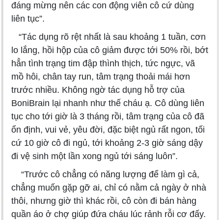
đáng mừng nên các con động viên cô cứ dùng
liên tục”.
“Tác dụng rõ rệt nhất là sau khoảng 1 tuần, cơn
lo lắng, hồi hộp của cô giảm được tới 50% rồi, bớt
hẳn tình trạng tim đập thình thịch, tức ngực, vã
mồ hôi, chân tay run, tâm trạng thoải mái hơn
trước nhiều. Không ngờ tác dụng hỗ trợ của
BoniBrain lại nhanh như thế cháu ạ. Cô dùng liên
tục cho tới giờ là 3 tháng rồi, tâm trạng của cô đã
ổn định, vui vẻ, yêu đời, đặc biệt ngủ rất ngon, tối
cứ 10 giờ cô đi ngủ, tới khoảng 2-3 giờ sáng dậy
đi vệ sinh một lần xong ngủ tới sáng luôn”.
“Trước cô chẳng có năng lượng để làm gì cả,
chẳng muốn gặp gỡ ai, chỉ có nằm cả ngày ở nhà
thôi, nhưng giờ thì khác rồi, cô còn đi bán hàng
quần áo ở chợ giúp đứa cháu lúc rảnh rỗi cơ đấy.