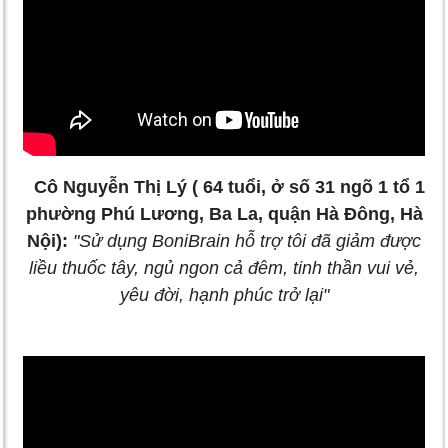
Cô Nguyễn Thị Lý ( 64 tuổi, ở số 31 ngõ 1 tổ 1
phường Phú Lương, Ba La, quận Hà Đông, Hà
Nội):
"Sử dụng BoniBrain hỗ trợ tôi đã giảm được
liều thuốc tây, ngủ ngon cả đêm, tinh thần vui vẻ,
yêu đời, hạnh phúc trở lại"