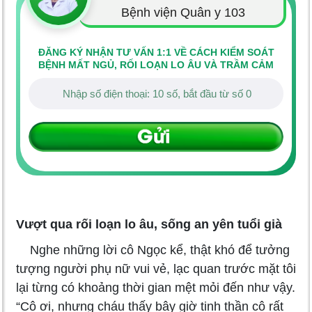
Bệnh viện Quân y 103
ĐĂNG KÝ NHẬN TƯ VẤN 1:1 VỀ CÁCH KIỂM SOÁT
BỆNH MẤT NGỦ, RỐI LOẠN LO ÂU VÀ TRẦM CẢM
Vượt qua rối loạn lo âu, sống an yên tuổi già
Nghe những lời cô Ngọc kể, thật khó để tưởng
tượng người phụ nữ vui vẻ, lạc quan trước mặt tôi
lại từng có khoảng thời gian mệt mỏi đến như vậy.
“Cô ơi, nhưng cháu thấy bây giờ tinh thần cô rất