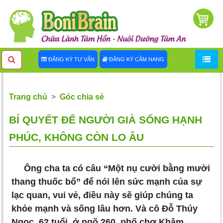
ĐĂNG KÝ TƯ VẤN
ĐĂNG KÝ CẨM NANG
Trang chủ
Góc chia sẻ
BÍ QUYẾT ĐỂ NGƯỜI GIÀ SỐNG HẠNH
PHÚC, KHÔNG CÒN LO ÂU
Ông cha ta có câu “Một nụ cười bằng mười
thang thuốc bổ” để nói lên sức mạnh của sự
lạc quan, vui vẻ, điều này sẽ giúp chúng ta
khỏe mạnh và sống lâu hơn. Và cô Đỗ Thúy
Ngọc, 62 tuổi, ở ngõ 260, phố chợ Khâm