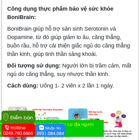
Công dụng thực phẩm bảo vệ sức khỏe
BoniBrain:
BoniBrain giúp hỗ trợ sản sinh Serotonin và
Dopamine, từ đó giúp giảm lo âu, căng thẳng,
buồn rầu, hỗ trợ cải thiện giấc ngủ do căng thẳng
thần kinh, giúp tinh thần sảng khoái.
Đối tượng sử dụng:
Người lớn bị trầm cảm, mất
ngủ do căng thẳng, suy nhược thần kinh.
Cách dùng:
Uống 1- 2 viên x 2 lần 1 ngày.
* Tác dụng có thể khác nhau tùy cơ địa người
dùng