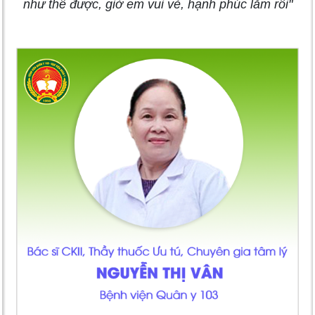
như thế được, giờ em vui vẻ, hạnh phúc lắm rồi"