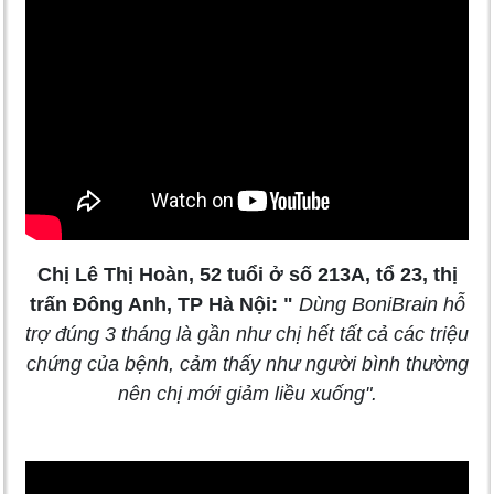
Chị Lê Thị Hoàn, 52 tuổi ở số 213A, tổ 23, thị
trấn Đông Anh, TP Hà Nội: "
Dùng BoniBrain hỗ
trợ đúng 3 tháng là gần như chị hết tất cả các triệu
chứng của bệnh, cảm thấy như người bình thường
nên chị mới giảm liều xuống".