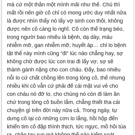
mà cứ một thân một mình mãi như thế. Chú thì
mất rồi nên giờ cô chỉ có mong ước duy nhất nữa
là được nhìn thấy nó lấy vợ sinh con thôi, không
được nên cô càng lo nghĩ. Cô còn thể trạng béo,
trong người bao nhiêu là bệnh, dạ dày, máu
nhiễm mỡ, gan nhiễm mỡ, huyết áp… chỉ lo bệnh
tật thế này mình cũng “đi” lúc nào chẳng hay, sợ
không chờ được lúc con trai đi lấy vợ, sợ sẽ
thành gánh nặng cho con cháu. Đấy, bao nhiêu
nỗi lo cứ chất chồng lên trong lòng cô, thế nhưng
nhiều khi cô vẫn cứ phải để cái mặt vui vẻ cho
con cháu nó đỡ lo, cho chúng nó còn đi làm ăn
chứ trong lòng cô buồn lắm, chẳng thiết tha cái
chuyện gì trên đời này nữa cả. Trong ngày, tự
dưng cô lại có những cơn lo lắng, hồi hộp đến
khiến tim cô đập thình thịch, tức ngực, mồ hôi túa
ra, chân tay run mà không thể nào kiểm soát