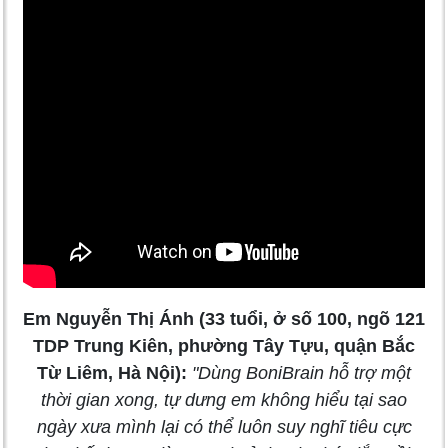
Em Nguyễn Thị Ánh (33 tuổi, ở số 100, ngõ 121
TDP Trung Kiên, phường Tây Tựu, quận Bắc
Từ Liêm, Hà Nội):
"Dùng BoniBrain hỗ trợ một
thời gian xong, tự dưng em không hiểu tại sao
ngày xưa mình lại có thể luôn suy nghĩ tiêu cực