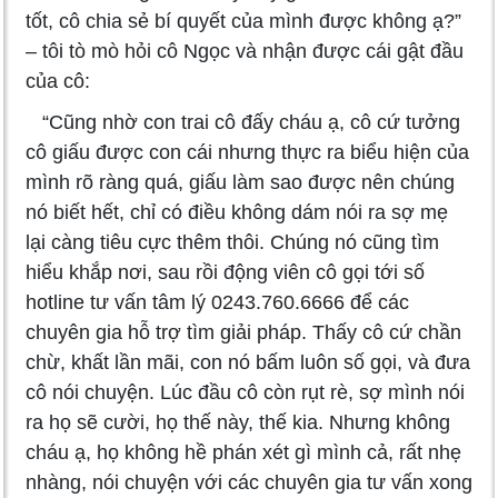
tốt, cô chia sẻ bí quyết của mình được không ạ?”
– tôi tò mò hỏi cô Ngọc và nhận được cái gật đầu
của cô:
“Cũng nhờ con trai cô đấy cháu ạ, cô cứ tưởng
cô giấu được con cái nhưng thực ra biểu hiện của
mình rõ ràng quá, giấu làm sao được nên chúng
nó biết hết, chỉ có điều không dám nói ra sợ mẹ
lại càng tiêu cực thêm thôi. Chúng nó cũng tìm
hiểu khắp nơi, sau rồi động viên cô gọi tới số
hotline tư vấn tâm lý 0243.760.6666 để các
chuyên gia hỗ trợ tìm giải pháp. Thấy cô cứ chần
chừ, khất lần mãi, con nó bấm luôn số gọi, và đưa
cô nói chuyện. Lúc đầu cô còn rụt rè, sợ mình nói
ra họ sẽ cười, họ thế này, thế kia. Nhưng không
cháu ạ, họ không hề phán xét gì mình cả, rất nhẹ
nhàng, nói chuyện với các chuyên gia tư vấn xong