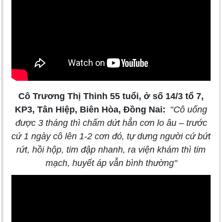
Cô Trương Thị Thinh 55 tuổi, ở số 14/3 tổ 7,
KP3, Tân Hiệp, Biên Hòa, Đồng Nai:
"
Cô uống
được 3 tháng thì chấm dứt hẳn cơn lo âu – trước
cứ 1 ngày cô lên 1-2 cơn đó, tự dưng người cứ bứt
rứt, hồi hộp, tim đập nhanh, ra viện khám thì tim
mạch, huyết áp vẫn bình thường
"