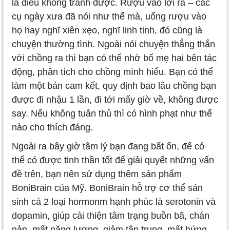
là điều không tránh được. Rượu vào lời ra – các
cụ ngày xưa đã nói như thế mà, uống rượu vào
họ hay nghĩ xiên xẹo, nghĩ linh tinh, đó cũng là
chuyện thường tình. Ngoài nói chuyện thẳng thắn
với chồng ra thì bạn có thể nhờ bố mẹ hai bên tác
động, phân tích cho chồng mình hiểu. Bạn có thể
làm một bản cam kết, quy định bao lâu chồng bạn
được đi nhậu 1 lần, đi tới mấy giờ về, không được
say. Nếu không tuân thủ thì có hình phạt như thế
nào cho thích đáng.
Ngoài ra bây giờ tâm lý bạn đang bất ổn, để có
thể có được tinh thần tốt để giải quyết những vấn
đề trên, bạn nên sử dụng thêm sản phẩm
BoniBrain của Mỹ. BoniBrain hỗ trợ cơ thể sản
sinh cả 2 loại hormonm hạnh phúc là serotonin và
dopamin, giúp cải thiện tâm trạng buồn bã, chán
nản, mất năng lượng, giảm tập trung, mất hứng