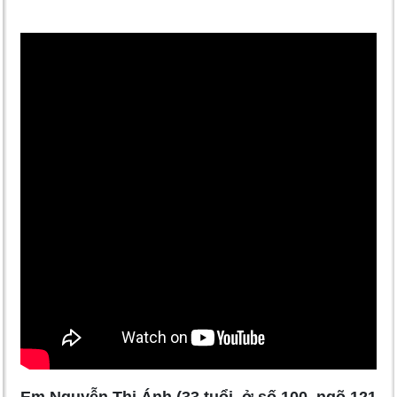
Em Nguyễn Thị Ánh (33 tuổi, ở số 100, ngõ 121