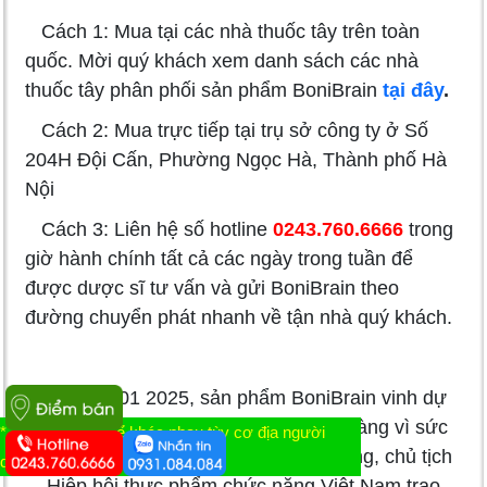
Cách 1: Mua tại các nhà thuốc tây trên toàn
quốc. Mời quý khách xem danh sách các nhà
thuốc tây phân phối sản phẩm BoniBrain
tại đây
.
Cách 2: Mua trực tiếp tại trụ sở công ty ở Số
204H Đội Cấn, Phường Ngọc Hà, Thành phố Hà
Nội
Cách 3: Liên hệ số hotline
0243.760.6666
trong
giờ hành chính tất cả các ngày trong tuần để
được dược sĩ tư vấn và gửi BoniBrain theo
đường chuyển phát nhanh về tận nhà quý khách.
Ngày 13/01 2025, sản phẩm BoniBrain vinh dự
được nhận giải thưởng "Sản phẩm vàng vì sức
* Tác dụng có thể khác nhau tùy cơ địa người
khỏe cộng đồng" do PGs.Ts Trần Đáng, chủ tịch
dùng
Hiệp hội thực phẩm chức năng Việt Nam trao