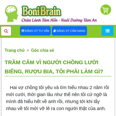
ĐĂNG KÝ TƯ VẤN
ĐĂNG KÝ CẨM NANG
Trang chủ
Góc chia sẻ
TRẦM CẢM VÌ NGƯỜI CHỒNG LƯỜI
BIẾNG, RƯỢU BIA, TÔI PHẢI LÀM GÌ?
Hai vợ chồng tôi yêu và tìm hiểu nhau 2 năm rồi
mới cưới, thời gian lâu như thế nên tôi cứ ngỡ là
mình đã hiểu hết về anh rồi, nhưng tới khi lấy
nhau về tôi mới vỡ lẽ ra con người thật của anh.