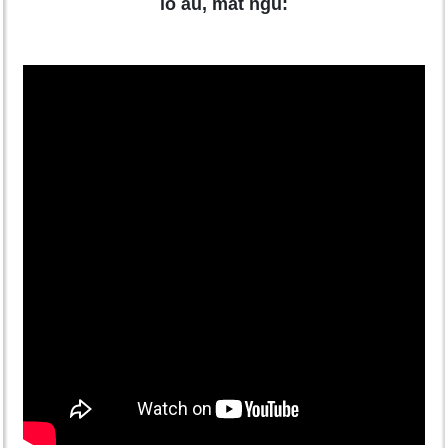
lo âu, mất ngủ: