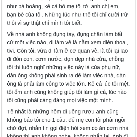
như bà hoàng, kể cả bố mẹ tôi tới anh chị em,
bạn bè của tôi. Những lúc như thế tôi chỉ cười trừ
thôi vì sự thật chỉ mình tôi biết.
Về nhà anh không đụng tay, đụng chân làm bất
cứ một việc nào, đi làm về là nằm xem điện thoại,
tivi. Còn tôi, vừa đi làm ở cơ quan về, là tôi lại lao
đi đón con, cơm nước, dọn dẹp nhà cửa, chồng
tôi thì luôn nghĩ những việc này là của phụ nữ,
đàn ông không phải sinh ra để làm việc nhà, đàn
ông là phải làm công to việc lớn. Kể cả lúc tôi mệt,
tôi ốm anh cũng không giúp tôi làm gì cả, lúc nào
tôi cũng phải cáng đáng mọi việc một mình.
Tệ nhất là những hôm đi uống rượu anh cũng
không báo tôi cho 1 câu, để mẹ con tôi phải ngồi
chờ đợi, nhắn tin gọi điện hỏi xem có ăn cơm nhà
không thì anh không nghe, không nhắn lại. Anh đi