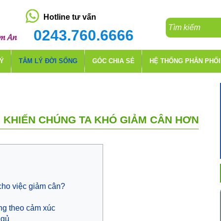
Hotline tư vấn
0243.760.6666
LÝ
TÂM LÝ ĐỜI SỐNG
GÓC CHIA SẺ
HỆ THỐNG PHÂN PHỐI
H KHIẾN CHÚNG TA KHÓ GIẢM CÂN HƠN
 cho việc giảm cân?
ng theo cảm xúc
ngủ