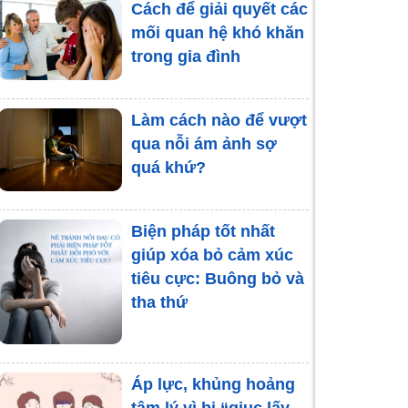
Cách để giải quyết các
mối quan hệ khó khăn
trong gia đình
Làm cách nào để vượt
qua nỗi ám ảnh sợ
quá khứ?
Biện pháp tốt nhất
giúp xóa bỏ cảm xúc
tiêu cực: Buông bỏ và
tha thứ
Áp lực, khủng hoảng
tâm lý vì bị “giục lấy