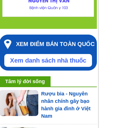
XEM ĐIỂM BÁN TOÀN QUỐC
Xem danh sách nhà thuốc
Tâm lý đời sống
Rượu bia - Nguyên
nhân chính gây bạo
hành gia đình ở Việt
Nam