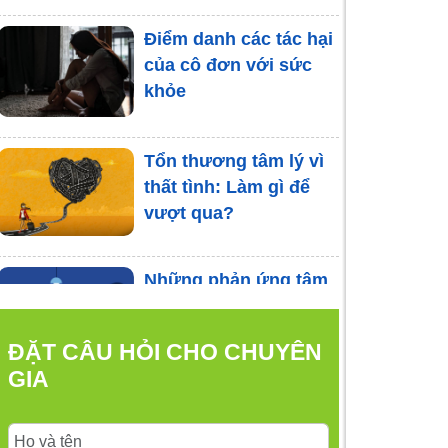
Điểm danh các tác hại
của cô đơn với sức
khỏe
Tổn thương tâm lý vì
thất tình: Làm gì để
vượt qua?
Những phản ứng tâm
lý thường gặp sau
sang chấn
ĐẶT CÂU HỎI CHO CHUYÊN
GIA
Nguyên nhân hình
thành hội chứng sợ