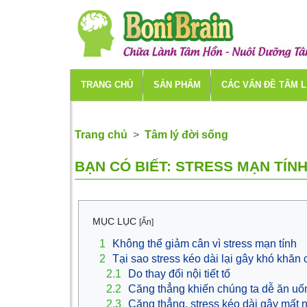
TRANG CHỦ
SẢN PHẨM
CÁC VẤN ĐỀ TÂM 
Trang chủ
Tâm lý đời sống
BẠN CÓ BIẾT: STRESS MẠN TÍN
MỤC LỤC
[Ẩn]
1
Không thể giảm cân vì stress mạn tính
2
Tại sao stress kéo dài lại gây khó khăn
2.1
Do thay đổi nội tiết tố
2.2
Căng thẳng khiến chúng ta dễ ăn uố
2.3
Căng thẳng, stress kéo dài gây mất 