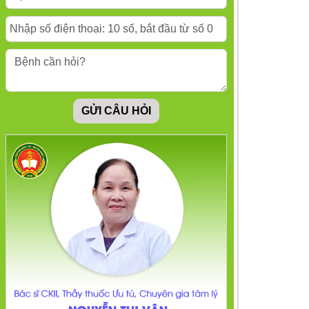
chết là gì?
Rối loạn hệ thần kinh
thực vật: Nguyên
GỬI CÂU HỎI
nhân, triệu chứng và
cách điều trị
Kiệt quệ cảm xúc:
Triệu chứng, nguyên
nhân và cách phục hồi