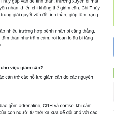
 Thủy gặp vấn đề tinh thần, thường xuyên bị mất
yên nhân khiến chị không thể giảm cân. Chị Thủy
rung giải quyết vấn đề tinh thần, giúp tâm trạng
ặp nhiều trường hợp bệnh nhân bị căng thẳng,
n tâm thần như trầm cảm, rối loạn lo âu bị tăng
.
n cho việc giảm cân?
c cản trở các nỗ lực giảm cân do các nguyên
ao gồm adrenaline, CRH và cortisol khi cảm
ủa con người từ thời xa xưa để đối phó với các