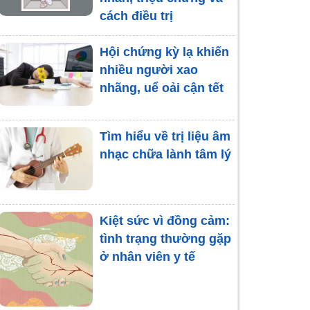
cách điều trị
Hội chứng kỳ lạ khiến
nhiều người xao
nhãng, uể oải cận tết
Tìm hiểu về trị liệu âm
nhạc chữa lành tâm lý
Kiệt sức vì đồng cảm:
tình trạng thường gặp
ở nhân viên y tế