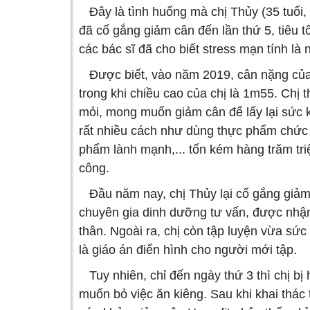
Đây là tình huống mà chị Thủy (35 tuổi, 
đã cố gắng giảm cân đến lần thứ 5, tiêu t
các bác sĩ đã cho biết stress mạn tính l
Được biết, vào năm 2019, cân nặng của c
trong khi chiều cao của chị là 1m55. Chị t
mỏi, mong muốn giảm cân để lấy lại sức 
rất nhiều cách như dùng thực phẩm chức n
phẩm lành mạnh,... tốn kém hàng trăm tr
công.
Đầu năm nay, chị Thủy lại cố gắng giảm
chuyên gia dinh dưỡng tư vấn, được nhận 
thân. Ngoài ra, chị còn tập luyện vừa sức
là giáo án điển hình cho người mới tập.
Tuy nhiên, chỉ đến ngày thứ 3 thì chị bị 
muốn bỏ việc ăn kiêng. Sau khi khai thác 