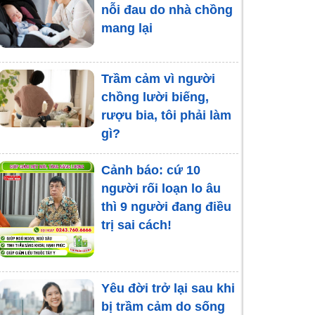
nỗi đau do nhà chồng
Nỗi sợ bị bỏ rơi:
mang lại
Nguyên nhân và cách
khắc phục
Trầm cảm vì người
chồng lười biếng,
Mặc cảm tội lỗi khi
rượu bia, tôi phải làm
mất người thân - Trở
gì?
ngại lớn cần vượt qua
Cảnh báo: cứ 10
người rối loạn lo âu
thì 9 người đang điều
trị sai cách!
Yêu đời trở lại sau khi
bị trầm cảm do sống