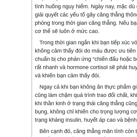
tình huống nguy hiểm. Ngày nay, mặc dù
giải quyết các yếu tố gây căng thẳng th
phóng trong thời gian căng thẳng. Nếu bạn
cơ thể sẽ luôn ở mức cao.
Trong thời gian ngắn khi bạn tiếp xúc vớ
không cảm thấy đói do máu được ưu tiên 
chuẩn bị cho phản ứng “chiến đấu hoặc bỏ
rất nhanh và hormone cortisol sẽ phát hu
và khiến bạn cảm thấy đói.
Ngay cả khi bạn không ăn thực phẩm già
cũng làm chậm quá trình trao đổi chất, kh
khi thần kinh ở trạng thái căng thẳng cũn
bụng, không chỉ khiến cho trọng lượng cơ 
trạng kháng insulin, huyết áp cao và bện
Bên cạnh đó, căng thẳng mãn tính còn t