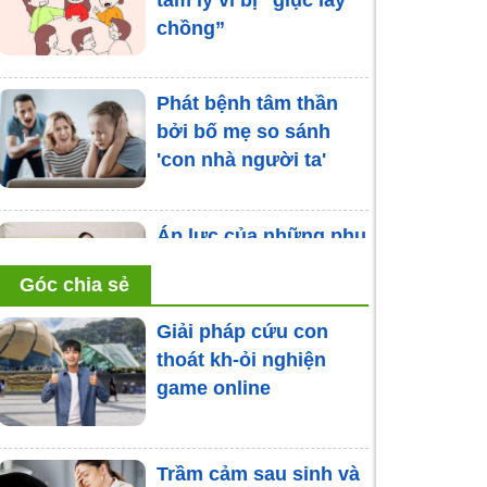
chồng”
Phát bệnh tâm thần
bởi bố mẹ so sánh
'con nhà người ta'
Áp lực của những phụ
nữ ở nhà nội trợ
Góc chia sẻ
Giải pháp cứu con
thoát kh-ỏi nghiện
Những cách giúp bạn
game online
thoát kh-ỏi hội chứng
“tổ rỗng” khi con cái
không còn ở bên
Trầm cảm sau sinh và