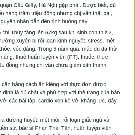
quận Cầu Giấy, Hà Nội) gặp phải. Được biết, dù
ốn hàng trăm triệu đồng nhưng chị vẫn thất bại,
à nguyên nhân dẫn đến tình huống này.
hị Thủy tăng lên 67kg sau khi sinh con thứ 2,
hường xuyên bị rối loạn kinh nguyệt, stress, mệt
khỏe, vóc dáng. Trong 5 năm qua, mặc dù đã thử
ăng, thuê huấn luyện viên (PT), thuốc, thực
iệu đồng nhưng chị vẫn chưa giảm cân thành
 cân bằng cách ăn kiêng với thực đơn được
định là đủ chất và phù hợp với thể trạng của bản
 với các bài tập cardio xen kẽ với kháng lực, đây
hạ đường huyết, mệt mỏi, rối loạn giấc ngủ và
tiền sử, bác sĩ Phan Thái Tân, huấn luyện viên