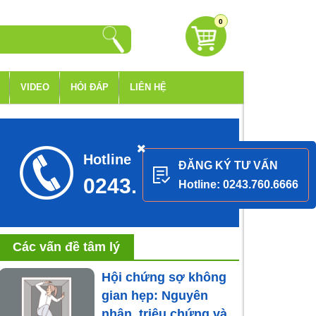
0
VIDEO
HỎI ĐÁP
LIÊN HỆ
Hotline tư vấn
ĐĂNG KÝ TƯ VẤN
0243.760.6666
Hotline: 0243.760.6666
Các vấn đề tâm lý
Hội chứng sợ không
gian hẹp: Nguyên
nhân, triệu chứng và