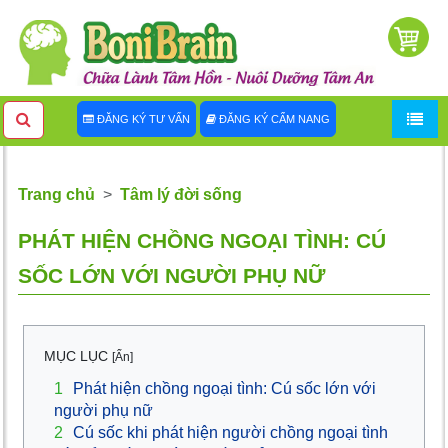
ĐĂNG KÝ TƯ VẤN
ĐĂNG KÝ CẨM NANG
Trang chủ
Tâm lý đời sống
PHÁT HIỆN CHỒNG NGOẠI TÌNH: CÚ
SỐC LỚN VỚI NGƯỜI PHỤ NỮ
MỤC LỤC
[Ẩn]
1
Phát hiện chồng ngoại tình: Cú sốc lớn với
người phụ nữ
2
Cú sốc khi phát hiện người chồng ngoại tình