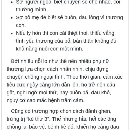
Sợ người ngoài biết chuyện sẽ chế nhạo, coi
thường mình.
Sợ bố mẹ đẻ biết sẽ buồn, đau lòng vì thương
con.
Nếu ly hôn thì con cái thiệt thòi, thiếu vắng
tình yêu thương của bố, bản thân không đủ
khả năng nuôi con một mình.
Bởi nhiều nỗi lo như thế nên nhiều phụ nữ
thường lựa chọn cách nhẫn nhịn, chịu đựng
chuyện chồng ngoại tình. Theo thời gian, cảm xúc
tiêu cực ngày càng lớn dần lên, họ trở nên cáu
gắt, nghi ngờ mọi thứ, hay buồn bã, đau khổ,
nguy cơ cao mắc bệnh trầm cảm.
Cũng có trường hợp chọn cách đánh ghen,
trừng trị “kẻ thứ 3”. Thế nhưng hầu hết các ông
chồng lại bảo vệ, bênh kẻ đó, khiến họ càng đau