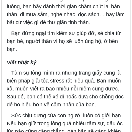
luồng, bạn hãy dành thời gian chăm chút lại bản
thân, đi mua sắm, nghe nhạc, đọc sách… hay làm
bất cứ việc gì để thư giãn tinh thần.
Bạn đừng ngại tìm kiếm sự giúp đỡ, sẻ chia từ
bạn bè, người thân vì họ sẽ luôn ủng hộ, ở bên
bạn.
Viết nhật ký
Tâm sự lòng mình ra những trang giấy cũng là
biện pháp giải tỏa stress rất hiệu quả. Bạn muốn
xả, muốn viết ra bao nhiêu nỗi niềm cũng được.
Sau đó, bạn có thể xé đi hoặc đưa cho chồng đọc
để họ hiểu hơn về cảm nhận của bạn.
Sức chịu đựng của con người luôn có giới hạn.
Nếu bạn giữ trong lòng quá nhiều tâm sự, đầu óc
lúc nào cũng căng thẳng, oán hận sẽ càng khiến