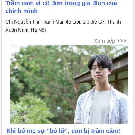
Trầm cảm vì cô đơn trong gia đình của
chính mình
Chị Nguyễn Thị Thanh Mai, 45 tuổi, tập thể G7, Thanh
Xuân Nam, Hà Nội
Xem tiếp >>>
Khi bố mẹ sợ “bỏ lỡ”, con bị trầm cảm!