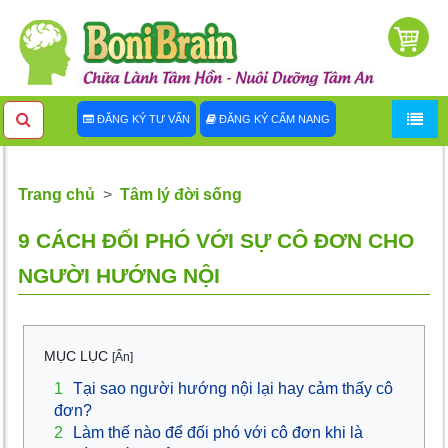
ĐĂNG KÝ TƯ VẤN
ĐĂNG KÝ CẨM NANG
Trang chủ
Tâm lý đời sống
9 CÁCH ĐỐI PHÓ VỚI SỰ CÔ ĐƠN CHO
NGƯỜI HƯỚNG NỘI
MỤC LỤC
[Ẩn]
1
Tại sao người hướng nội lại hay cảm thấy cô
đơn?
2
Làm thế nào để đối phó với cô đơn khi là