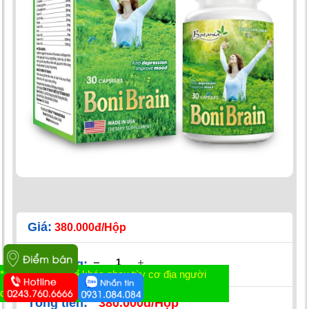
Giá:
380.000đ/Hộp
Số lượng:
* Tác dụng có thể khác nhau tùy cơ địa người
dùng
Tổng tiền:
380.000đ/Hộp