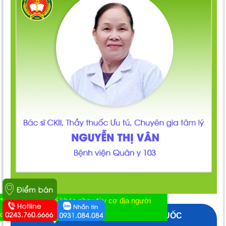
* Tác dụng có thể khác nhau tùy cơ địa người
dùng
XEM ĐIỂM BÁN TOÀN QUỐC