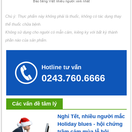
Chú ý: Thực phẩm này không phải là thuốc, không có tác dụng thay
thế thuốc chữa bệnh.
Không sử dụng cho người có mẫn cảm, kiêng kỵ với bất kỳ thành
phần nào của sản phẩm.
Hotline tư vấn
0243.760.6666
Các vấn đề tâm lý
Nghỉ Tết, nhiều người mắc
Holiday blues - hội chứng
trầm cảm mùa lễ hội