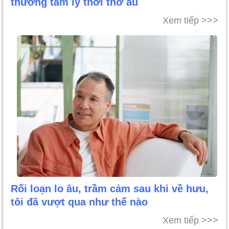
thương tâm lý thời thơ ấu
Xem tiếp >>>
Rối loạn lo âu, trầm cảm sau khi về hưu,
tôi đã vượt qua như thế nào
Xem tiếp >>>