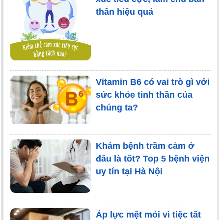
thân hiệu quả
Vitamin B6 có vai trò gì với
sức khỏe tinh thần của
chúng ta?
Khám bệnh trầm cảm ở
đâu là tốt? Top 5 bệnh viện
uy tín tại Hà Nội
Áp lực mệt mỏi vì tiệc tất