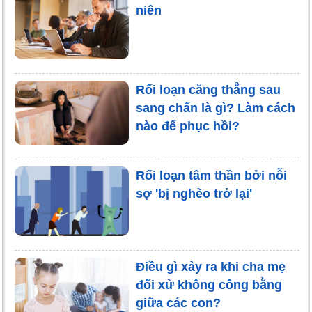
niên
Rối loạn căng thẳng sau
sang chấn là gì? Làm cách
nào để phục hồi?
Rối loạn tâm thần bởi nỗi
sợ 'bị nghèo trở lại'
Điều gì xảy ra khi cha mẹ
đối xử không công bằng
giữa các con?