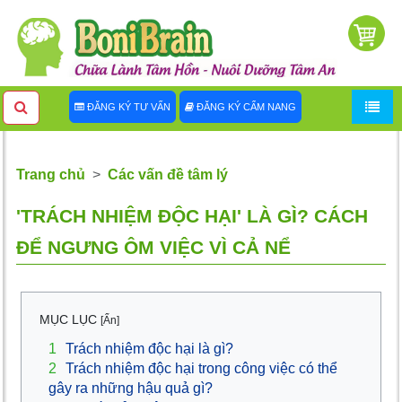
ĐĂNG KÝ TƯ VẤN
ĐĂNG KÝ CẨM NANG
Trang chủ
Các vấn đề tâm lý
'TRÁCH NHIỆM ĐỘC HẠI' LÀ GÌ? CÁCH
ĐỂ NGƯNG ÔM VIỆC VÌ CẢ NỂ
MỤC LỤC
[Ẩn]
1
Trách nhiệm độc hại là gì?
2
Trách nhiệm độc hại trong công việc có thể
gây ra những hậu quả gì?