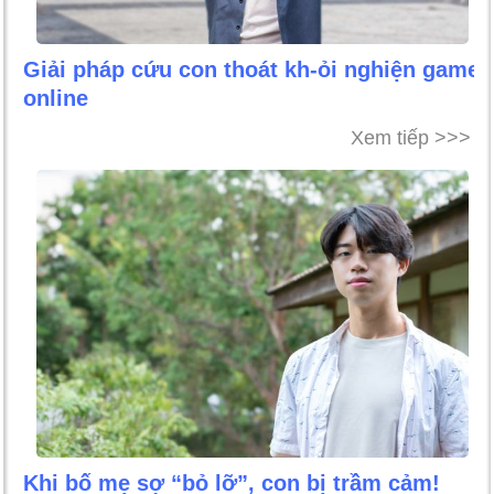
Giải pháp cứu con thoát kh-ỏi nghiện game
online
Xem tiếp >>>
Khi bố mẹ sợ “bỏ lỡ”, con bị trầm cảm!