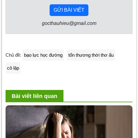
GỬI BÀI VIẾT
gocthauhieu@gmail.com
Chủ đề:
bạo lực học đường
tổn thương thời thơ ấu
cô lập
Bài viết liên quan