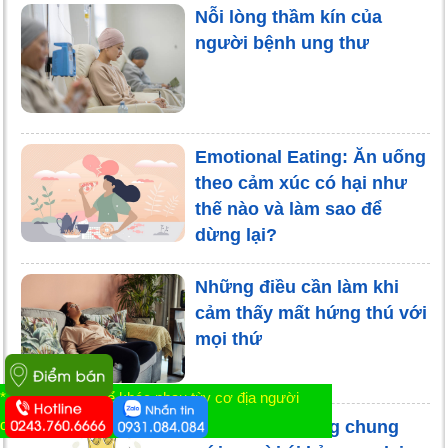
Nỗi lòng thầm kín của
người bệnh ung thư
Emotional Eating: Ăn uống
theo cảm xúc có hại như
thế nào và làm sao để
dừng lại?
Những điều cần làm khi
cảm thấy mất hứng thú với
mọi thứ
* Tác dụng có thể khác nhau tùy cơ địa người
dùng
Ái kỷ là gì? Sống chung