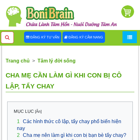
ĐĂNG KÝ TƯ VẤN
ĐĂNG KÝ CẨM NANG
Trang chủ
Tâm lý đời sống
CHA MẸ CẦN LÀM GÌ KHI CON BỊ CÔ
LẬP, TẨY CHAY
MỤC LỤC
[Ẩn]
1
Các hình thức cô lập, tẩy chay phổ biến hiện
nay
2
Cha mẹ nên làm gì khi con bị bạn bè tẩy chay?