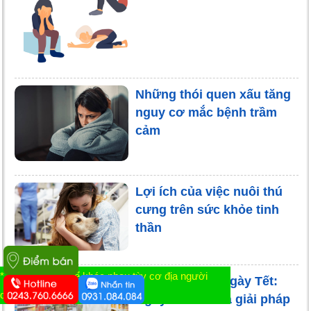
Những thói quen xấu tăng
nguy cơ mắc bệnh trầm
cảm
Lợi ích của việc nuôi thú
cưng trên sức khỏe tinh
thần
* Tác dụng có thể khác nhau tùy cơ địa người
Áp lực kinh tế ngày Tết:
dùng
Nguyên nhân và giải pháp