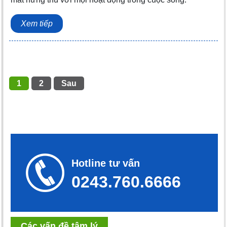
Xem tiếp
1
2
Sau
Hotline tư vấn
0243.760.6666
Các vấn đề tâm lý