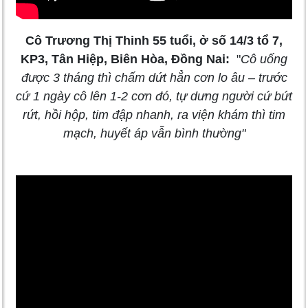
Cô Trương Thị Thinh 55 tuổi, ở số 14/3 tổ 7,
KP3, Tân Hiệp, Biên Hòa, Đồng Nai:
"
Cô uống
được 3 tháng thì chấm dứt hẳn cơn lo âu – trước
cứ 1 ngày cô lên 1-2 cơn đó, tự dưng người cứ bứt
rứt, hồi hộp, tim đập nhanh, ra viện khám thì tim
mạch, huyết áp vẫn bình thường
"