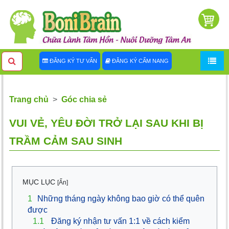
ĐĂNG KÝ TƯ VẤN
ĐĂNG KÝ CẨM NANG
Trang chủ
Góc chia sẻ
VUI VẺ, YÊU ĐỜI TRỞ LẠI SAU KHI BỊ
TRẦM CẢM SAU SINH
MỤC LỤC
[Ẩn]
1
Những tháng ngày không bao giờ có thể quên
được
1.1
Đăng ký nhận tư vấn 1:1 về cách kiểm