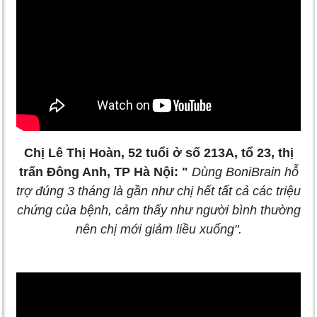
Chị Lê Thị Hoàn, 52 tuổi ở số 213A, tổ 23, thị
trấn Đông Anh, TP Hà Nội: "
Dùng BoniBrain hỗ
trợ đúng 3 tháng là gần như chị hết tất cả các triệu
chứng của bệnh, cảm thấy như người bình thường
nên chị mới giảm liều xuống".