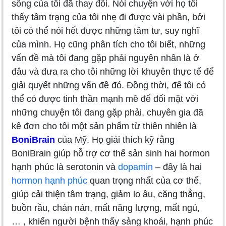
sống của tôi đã thay đổi. Nói chuyện với họ tôi
thấy tâm trạng của tôi nhẹ đi được vài phần, bởi
tôi có thể nói hết được những tâm tư, suy nghĩ
của mình. Họ cũng phân tích cho tôi biết, những
vấn đề mà tôi đang gặp phải nguyên nhân là ở
đâu và đưa ra cho tôi những lời khuyên thực tế để
giải quyết những vấn đề đó. Đồng thời, để tôi có
thể có được tinh thần mạnh mẽ để đối mặt với
những chuyện tôi đang gặp phải, chuyên gia đã
kê đơn cho tôi một sản phẩm từ thiên nhiên là
BoniBrain
của Mỹ. Họ giải thích kỹ rằng
BoniBrain giúp hỗ trợ cơ thể sản sinh hai hormon
hạnh phúc là serotonin và
dopamin
– đây là hai
hormon hạnh phúc
quan trọng nhất của cơ thể,
giúp cải thiện tâm trạng, giảm lo âu, căng thẳng,
buồn rầu, chán nản, mất năng lượng, mất ngủ,
… , khiến người bệnh thấy sảng khoái, hạnh phúc