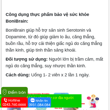
Công dụng thực phẩm bảo vệ sức khỏe
BoniBrain:
BoniBrain giúp hỗ trợ sản sinh Serotonin và
Dopamine, từ đó giúp giảm lo âu, căng thẳng,
buồn rầu, hỗ trợ cải thiện giấc ngủ do căng thẳng
thần kinh, giúp tinh thần sảng khoái.
Đối tượng sử dụng:
Người lớn bị trầm cảm, mất
ngủ do căng thẳng, suy nhược thần kinh.
Cách dùng:
Uống 1- 2 viên x 2 lần 1 ngày.
* Tác dụng có thể khác nhau tùy cơ địa người
dùng