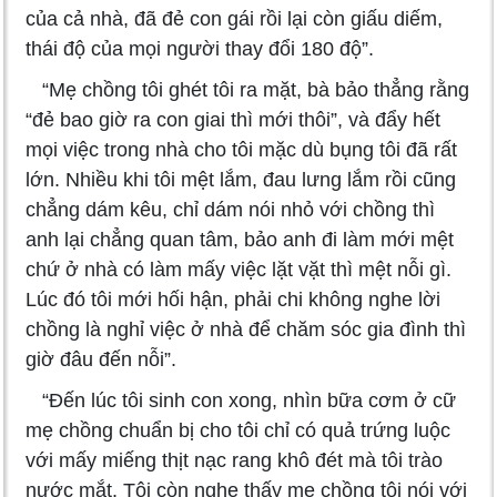
của cả nhà, đã đẻ con gái rồi lại còn giấu diếm,
thái độ của mọi người thay đổi 180 độ”.
“Mẹ chồng tôi ghét tôi ra mặt, bà bảo thẳng rằng
“đẻ bao giờ ra con giai thì mới thôi”, và đẩy hết
mọi việc trong nhà cho tôi mặc dù bụng tôi đã rất
lớn. Nhiều khi tôi mệt lắm, đau lưng lắm rồi cũng
chẳng dám kêu, chỉ dám nói nhỏ với chồng thì
anh lại chẳng quan tâm, bảo anh đi làm mới mệt
chứ ở nhà có làm mấy việc lặt vặt thì mệt nỗi gì.
Lúc đó tôi mới hối hận, phải chi không nghe lời
chồng là nghỉ việc ở nhà để chăm sóc gia đình thì
giờ đâu đến nỗi”.
“Đến lúc tôi sinh con xong, nhìn bữa cơm ở cữ
mẹ chồng chuẩn bị cho tôi chỉ có quả trứng luộc
với mấy miếng thịt nạc rang khô đét mà tôi trào
nước mắt. Tôi còn nghe thấy mẹ chồng tôi nói với