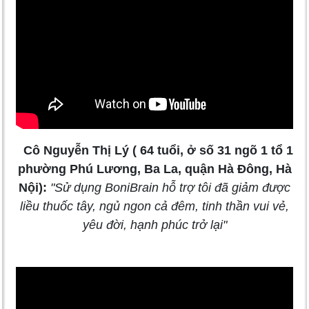
Cô Nguyễn Thị Lý ( 64 tuổi, ở số 31 ngõ 1 tổ 1
phường Phú Lương, Ba La, quận Hà Đông, Hà
Nội):
"Sử dụng BoniBrain hỗ trợ tôi đã giảm được
liều thuốc tây, ngủ ngon cả đêm, tinh thần vui vẻ,
yêu đời, hạnh phúc trở lại"