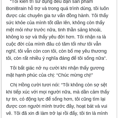
“Tôi kiên trì sử dụng đều đặn sản phẩm
BoniBrain hỗ trợ và trong quá trình dùng, tôi luôn
được các chuyên gia tư vấn đồng hành. Tôi thấy
sức khỏe của mình tốt dần lên, không còn thấy
mệt mỏi như trước nữa, tinh thần sảng khoái,
không lo sợ và thấy yêu đời hơn. Tôi nhận ra là
cuộc đời của mình đâu có tăm tối như tôi vẫn
nghĩ, tôi vẫn còn con tôi, còn bố mẹ yêu thương
tôi, còn rất nhiều ý nghĩa đáng để tôi sống nữa”.
Tôi bất giác nở nụ cười khi nhận thấy gương
mặt hạnh phúc của chị: “Chúc mừng chị!”
Chị Hồng cười tươi nói: “Tôi không còn sợ sệt
khi tiếp xúc với mọi người nữa, mà dần cảm thấy
tự tin, có động lực để sống hơn, tôi cũng tìm lại
được con người mình trước đây, hoạt bát và vui
vẻ. Tôi đã xin đi làm trở lại rồi đấy, tôi tin là mình