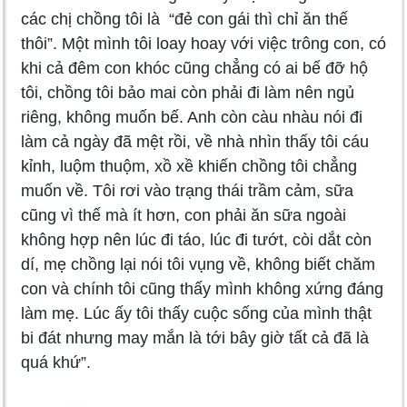
các chị chồng tôi là “đẻ con gái thì chỉ ăn thế
thôi”. Một mình tôi loay hoay với việc trông con, có
khi cả đêm con khóc cũng chẳng có ai bế đỡ hộ
tôi, chồng tôi bảo mai còn phải đi làm nên ngủ
riêng, không muốn bế. Anh còn càu nhàu nói đi
làm cả ngày đã mệt rồi, về nhà nhìn thấy tôi cáu
kỉnh, luộm thuộm, xồ xề khiến chồng tôi chẳng
muốn về. Tôi rơi vào trạng thái trầm cảm, sữa
cũng vì thế mà ít hơn, con phải ăn sữa ngoài
không hợp nên lúc đi táo, lúc đi tướt, còi dắt còn
dí, mẹ chồng lại nói tôi vụng về, không biết chăm
con và chính tôi cũng thấy mình không xứng đáng
làm mẹ. Lúc ấy tôi thấy cuộc sống của mình thật
bi đát nhưng may mắn là tới bây giờ tất cả đã là
quá khứ”.