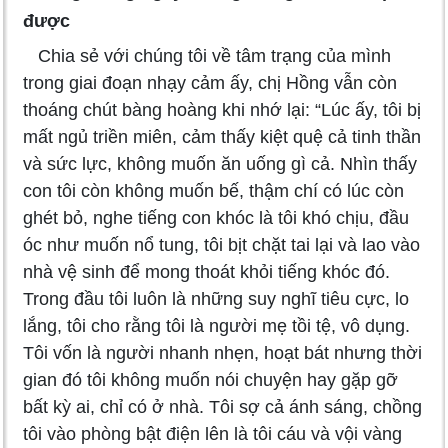
được
Chia sẻ với chúng tôi về tâm trạng của mình
trong giai đoạn nhạy cảm ấy, chị Hồng vẫn còn
thoáng chút bàng hoàng khi nhớ lại: “Lúc ấy, tôi bị
mất ngủ triền miên, cảm thấy kiệt quệ cả tinh thần
và sức lực, không muốn ăn uống gì cả. Nhìn thấy
con tôi còn không muốn bế, thậm chí có lúc còn
ghét bỏ, nghe tiếng con khóc là tôi khó chịu, đầu
óc như muốn nổ tung, tôi bịt chặt tai lại và lao vào
nhà vệ sinh để mong thoát khỏi tiếng khóc đó.
Trong đầu tôi luôn là những suy nghĩ tiêu cực, lo
lắng, tôi cho rằng tôi là người mẹ tồi tệ, vô dụng.
Tôi vốn là người nhanh nhẹn, hoạt bát nhưng thời
gian đó tôi không muốn nói chuyện hay gặp gỡ
bất kỳ ai, chỉ có ở nhà. Tôi sợ cả ánh sáng, chồng
tôi vào phòng bật điện lên là tôi cáu và vội vàng