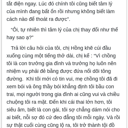
tắt điện ngay. Lúc đó chính tôi cũng biết tâm lý
của mình đang bất ổn rồi nhưng không biết làm
cách nào để thoát ra được”.
“Ôi, tự nhiên thì tâm lý của chị thay đổi như thế
hay sao ạ?”
Trả lời câu hỏi của tôi, chị Hồng khẽ cúi đầu
xuống cùng một tiếng thở dài, chị kể : “Vì chồng
tôi là con trưởng gia đình và trưởng họ luôn nên
nhiệm vụ phải đẻ bằng được đứa nối dõi tông
đường. Khi tôi mới có tin vui, mẹ chồng tôi đã đi
xem bói và ông thầy bói khẳng định tôi bầu con
trai, mọi người trong gia đình ai cũng vui và chiều
chuộng tôi ra mặt. Đến khi cái thai lớn hơn, tôi
siêu âm, biết là con gái, tôi sợ chẳng dám nói cho
ai biết, nỗi sợ đó cứ đeo đẳng tôi mỗi ngày. Và rồi
sự thật cuối cùng cũng lộ ra, tôi trở thành tội đồ