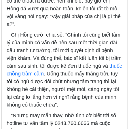
có thể thoát ra được, nên khi biết bây giờ chị
Hồng đã vượt qua hoàn toàn, khiến tôi rất tò mò
vội vàng hỏi ngay: “Vậy giải pháp của chị là gì thế
ạ?”.
Chị Hồng cười chia sẻ: “Chính tôi cũng biết tâm
lý của mình có vấn đề nên sau một thời gian dài
đấu tranh tư tưởng, tôi mới quyết định đi bệnh
viện khám. Và đúng thế, bác sĩ kết luận tôi bị trầm
cảm sau sinh, tôi được kê đơn thuốc ngủ và
thuốc
chồng trầm cảm
. Uống thuốc mấy tháng trời, tuy
tôi có ngủ được đôi chút nhưng tâm trạng thì lại
không hề cải thiện, người mệt mỏi, càng ngày tôi
lại càng lo lắng hơn vì nghĩ rằng bệnh của mình
không có thuốc chữa”.
“Nhưng may mắn thay, nhờ tình cờ biết tới số
hotline tư vấn tâm lý 0243.760.6666 mà cuộc