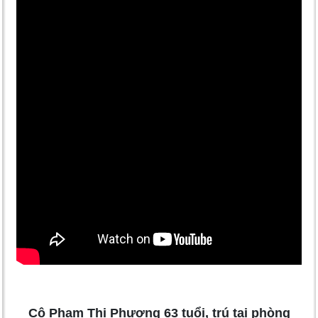
Cô Phạm Thị Phượng 63 tuổi, trú tại phòng