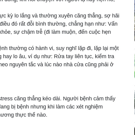
c kỳ lo lắng và thường xuyên căng thẳng, sợ hãi
 điều đó rất đỗi bình thường, chẳng hạn như: Vấn
c khỏe, sự chậm trễ (đi làm muộn, đến cuộc hẹn
h thường có hành vi, suy nghĩ lặp đi, lặp lại một
hay lo âu, ví dụ như: Rửa tay liên tục, kiểm tra
heo nguyên tắc và lúc nào nhà cửa cũng phải ở
 stress căng thẳng kéo dài. Người bệnh cảm thấy
ang bị bệnh nhưng khi làm các xét nghiệm
hương thực thể nào.