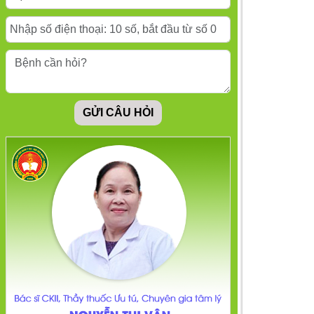
trị?
Mối liên hệ giữa trầm
cảm và sự giận dữ
GỬI CÂU HỎI
Khi “phiên bản hoàn
hảo” trên mạng trở
thành gánh nặng tâm
lý ngoài đời