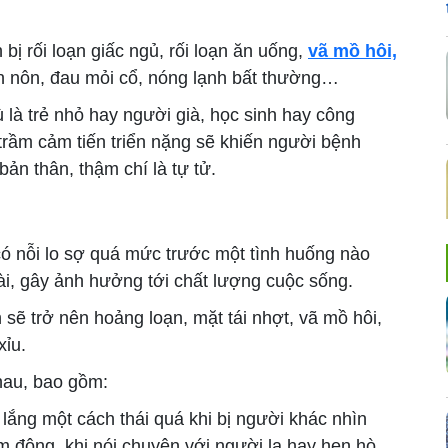
ị rối loạn giấc ngủ, rối loạn ăn uống,
vã mồ hôi,
ồn nôn, đau mỏi cổ, nóng lạnh bất thường…
là trẻ nhỏ hay người già, học sinh hay công
trầm cảm tiến triển nặng sẽ khiến người bệnh
bản thân, thậm chí là tự tử.
có nỗi lo sợ quá mức trước một tình huống nào
 dài, gây ảnh hưởng tới chất lượng cuộc sống.
sẽ trở nên hoảng loạn, mặt tái nhợt, vã mồ hôi,
xỉu.
hau, bao gồm:
lắng một cách thái quá khi bị người khác nhìn
m đông, khi nói chuyện với người lạ hay hẹn hò,