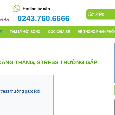
Hotline tư vấn
0243.760.6666
LÝ
TÂM LÝ ĐỜI SỐNG
GÓC CHIA SẺ
HỆ THỐNG PHÂN PHỐI
 CĂNG THẲNG, STRESS THƯỜNG GẶP
stress thường gặp: Rối