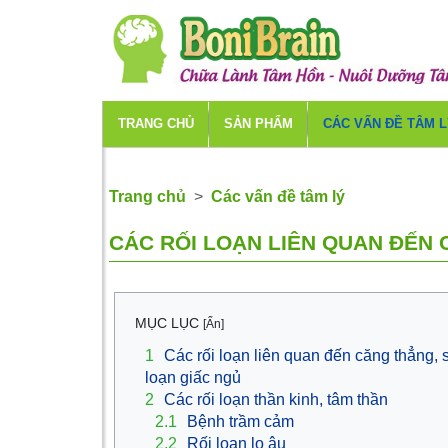
TRANG CHỦ
SẢN PHẨM
CÁC VẤN ĐỀ TÂM 
Trang chủ
Các vấn đề tâm lý
CÁC RỐI LOẠN LIÊN QUAN ĐẾN
MỤC LỤC
[Ẩn]
1
Các rối loạn liên quan đến căng thẳng, 
loạn giấc ngủ
2
Các rối loạn thần kinh, tâm thần
2.1
Bệnh trầm cảm
2.2
Rối loạn lo âu