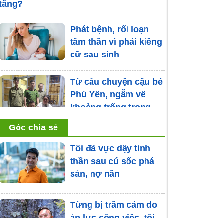
tăng?
Phát bệnh, rối loạn
tâm thần vì phải kiêng
cữ sau sinh
Từ câu chuyện cậu bé
Phú Yên, ngẫm về
khoảng trống trong
tâm hồn của những
Góc chia sẻ
đứa trẻ sống xa cha
mẹ
Tôi đã vực dậy tinh
thần sau cú sốc phá
Bạo hành lạnh là gì?
sản, nợ nần
Dấu hiệu nhận biết và
cách khắc phục
Từng bị trầm cảm do
áp lực công việc, tôi