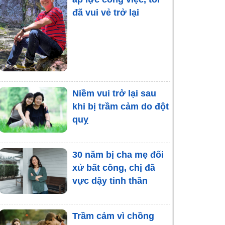
Làm thế nào để tha
đã vui vẻ trở lại
thứ cho người khác?
Stress ở sinh viên -
Tình trạng báo động
Niềm vui trở lại sau
hiện nay
khi bị trầm cảm do đột
quỵ
30 năm bị cha mẹ đối
xử bất công, chị đã
vực dậy tinh thần
Trầm cảm vì chồng