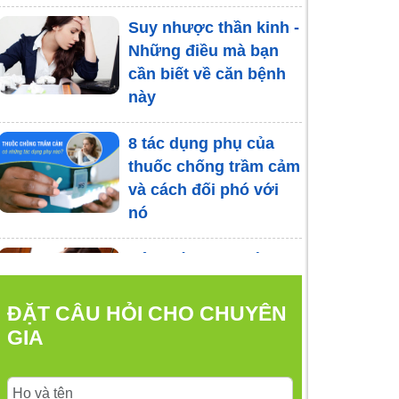
Suy nhược thần kinh -
Những điều mà bạn
cần biết về căn bệnh
này
8 tác dụng phụ của
thuốc chống trầm cảm
và cách đối phó với
nó
Hội chứng sợ gián:
Nguyên nhân, triệu
chứng và cách khắc
ĐẶT CÂU HỎI CHO CHUYÊN
phục
GIA
Nên làm gì khi cảm
thấy vô dụng, vô giá