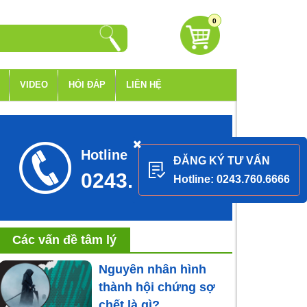
0
VIDEO
HỎI ĐÁP
LIÊN HỆ
Hotline tư vấn
ĐĂNG KÝ TƯ VẤN
0243.760.6666
Hotline: 0243.760.6666
Các vấn đề tâm lý
Nguyên nhân hình
thành hội chứng sợ
chết là gì?