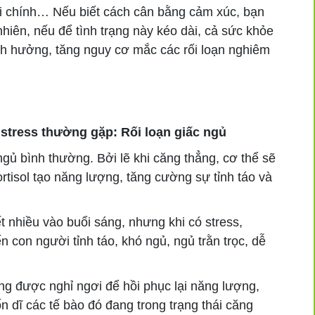
 chính… Nếu biết cách cân bằng cảm xúc, bạn
n, nếu để tình trạng này kéo dài, cả sức khỏe
ảnh hưởng, tăng nguy cơ mắc các rối loạn nghiêm
tress thường gặp: Rối loạn giấc ngủ
ngủ bình thường. Bởi lẽ khi căng thẳng, cơ thể sẽ
rtisol tạo năng lượng, tăng cường sự tỉnh táo và
 nhiều vào buổi sáng, nhưng khi có stress,
ến con người tỉnh táo, khó ngủ, ngủ trằn trọc, dễ
g được nghỉ ngơi để hồi phục lại năng lượng,
ốn dĩ các tế bào đó đang trong trạng thái căng