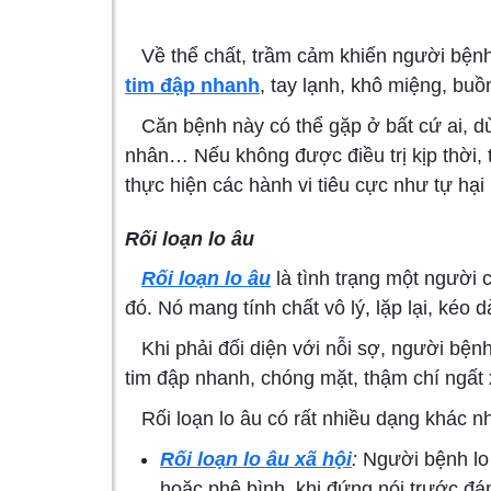
Về thể chất, trầm cảm khiến người bệnh b
tim đập nhanh
, tay lạnh, khô miệng, bu
Căn bệnh này có thể gặp ở bất cứ ai, dù 
nhân… Nếu không được điều trị kịp thời, 
thực hiện các hành vi tiêu cực như tự hại 
Rối loạn lo âu
Rối loạn lo âu
là tình trạng một người 
đó. Nó mang tính chất vô lý, lặp lại, kéo
Khi phải đối diện với nỗi sợ, người bệnh 
tim đập nhanh, chóng mặt, thậm chí ngất 
Rối loạn lo âu có rất nhiều dạng khác n
Rối loạn lo âu xã hội
:
Người bệnh lo 
hoặc phê bình, khi đứng nói trước đá