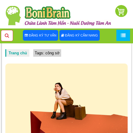
ĐĂNG KÝ TƯ VẤN
ĐĂNG KÝ CẨM NANG
Trang chủ
Tags: công sở