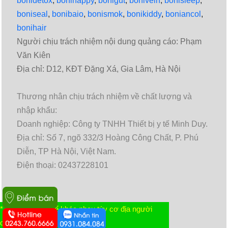
bonidetox
,
bonihappy
,
bonigut
,
bonivein
,
bonisleep
,
boniseal
,
bonibaio
,
bonismok
,
bonikiddy
,
boniancol
,
bonihair
Người chịu trách nhiệm nội dung quảng cáo: Phạm
Văn Kiên
Địa chỉ: D12, KĐT Đặng Xá, Gia Lâm, Hà Nội
Thương nhân chịu trách nhiệm về chất lượng và
nhập khẩu:
Doanh nghiệp: Công ty TNHH Thiết bị y tế Minh Duy.
Địa chỉ: Số 7, ngõ 332/3 Hoàng Công Chất, P. Phú
Diễn, TP Hà Nội, Việt Nam.
Điện thoại: 02437228101
* Tác dụng có thể khác nhau tùy cơ địa người
Chính sách và quy định chung
dùng