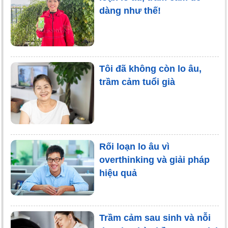
dàng như thế!
Tôi đã không còn lo âu,
trầm cảm tuổi già
Rối loạn lo âu vì
overthinking và giải pháp
hiệu quả
Trầm cảm sau sinh và nỗi