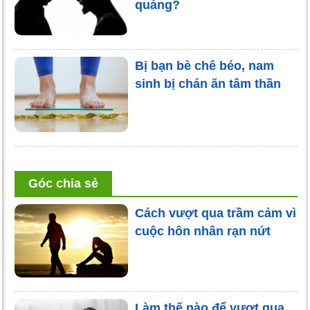
quáng?
Bị bạn bè chê béo, nam
sinh bị chán ăn tâm thần
Góc chia sẻ
Cách vượt qua trầm cảm vì
cuộc hôn nhân rạn nứt
Làm thế nào để vượt qua