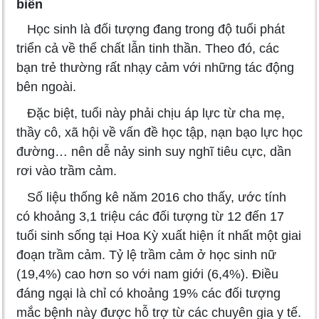
biến
Học sinh là đối tượng đang trong độ tuổi phát
triển cả về thể chất lẫn tinh thần. Theo đó, các
bạn trẻ thường rất nhạy cảm với những tác động
bên ngoài.
Đặc biệt, tuổi này phải chịu áp lực từ cha mẹ,
thầy cô, xã hội về vấn đề học tập, nạn bạo lực học
đường… nên dễ nảy sinh suy nghĩ tiêu cực, dần
rơi vào trầm cảm.
Số liệu thống kê năm 2016 cho thấy, ước tính
có khoảng 3,1 triệu các đối tượng từ 12 đến 17
tuổi sinh sống tại Hoa Kỳ xuất hiện ít nhất một giai
đoạn trầm cảm. Tỷ lệ trầm cảm ở học sinh nữ
(19,4%) cao hơn so với nam giới (6,4%). Điều
đáng ngại là chỉ có khoảng 19% các đối tượng
mắc bệnh này được hỗ trợ từ các chuyên gia y tế.