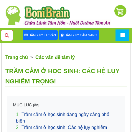
ĐĂNG KÝ TƯ VẤN
ĐĂNG KÝ CẨM NANG
Trang chủ
Các vấn đề tâm lý
TRẦM CẢM Ở HỌC SINH: CÁC HỆ LỤY
NGHIÊM TRỌNG!
MỤC LỤC
[Ẩn]
1
Trầm cảm ở học sinh đang ngày càng phổ
biến
2
Trầm cảm ở học sinh: Các hệ lụy nghiêm