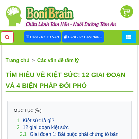
ĐĂNG KÝ TƯ VẤN
ĐĂNG KÝ CẨM NANG
Trang chủ
Các vấn đề tâm lý
TÌM HIỂU VỀ KIỆT SỨC: 12 GIAI ĐOẠN
VÀ 4 BIỆN PHÁP ĐỐI PHÓ
MỤC LỤC
[Ẩn]
1
Kiệt sức là gì?
2
12 giai đoạn kiệt sức
2.1
Giai đoạn 1: Bắt buộc phải chứng tỏ bản