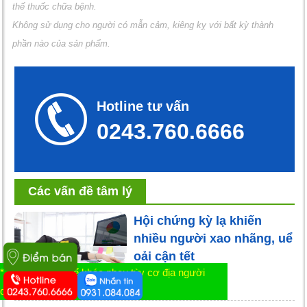
thế thuốc chữa bệnh.
Không sử dụng cho người có mẫn cảm, kiêng kỵ với bất kỳ thành
phần nào của sản phẩm.
Hotline tư vấn
0243.760.6666
Các vấn đề tâm lý
Hội chứng kỳ lạ khiến
nhiều người xao nhãng, uể
oải cận tết
* Tác dụng có thể khác nhau tùy cơ địa người
dùng