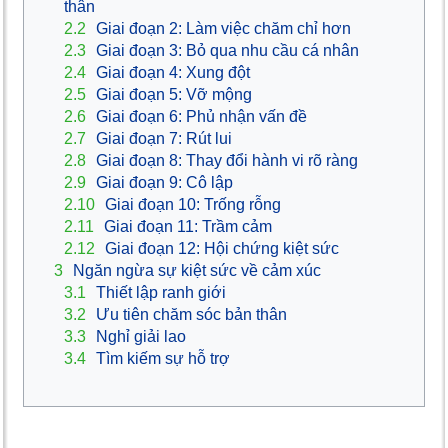
thân
2.2
Giai đoạn 2: Làm việc chăm chỉ hơn
2.3
Giai đoạn 3: Bỏ qua nhu cầu cá nhân
2.4
Giai đoạn 4: Xung đột
2.5
Giai đoạn 5: Vỡ mộng
2.6
Giai đoạn 6: Phủ nhận vấn đề
2.7
Giai đoạn 7: Rút lui
2.8
Giai đoạn 8: Thay đổi hành vi rõ ràng
2.9
Giai đoạn 9: Cô lập
2.10
Giai đoạn 10: Trống rỗng
2.11
Giai đoạn 11: Trầm cảm
2.12
Giai đoạn 12: Hội chứng kiệt sức
3
Ngăn ngừa sự kiệt sức về cảm xúc
3.1
Thiết lập ranh giới
3.2
Ưu tiên chăm sóc bản thân
3.3
Nghỉ giải lao
3.4
Tìm kiếm sự hỗ trợ