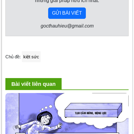
những giải pháp hữu ích nhất.
GỬI BÀI VIẾT
gocthauhieu@gmail.com
Chủ đề:
kiệt sức
Bài viết liên quan