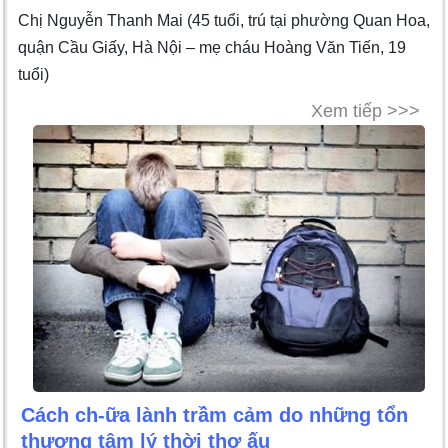
Chị Nguyễn Thanh Mai (45 tuổi, trú tại phường Quan Hoa,
quận Cầu Giấy, Hà Nội – mẹ cháu Hoàng Văn Tiến, 19
tuổi)
Xem tiếp >>>
Cách ch-ữa lành trầm cảm do những tổn
thương tâm lý thời thơ ấu