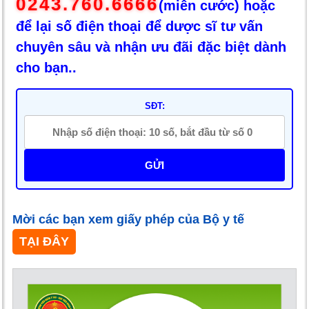
0243.760.6666
(miễn cước) hoặc
để lại số điện thoại để dược sĩ tư vấn
chuyên sâu và nhận ưu đãi đặc biệt dành
cho bạn..
SĐT:
GỬI
Mời các bạn xem giấy phép của Bộ y tế
TẠI ĐÂY