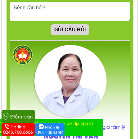
GỬI CÂU HỎI
* Tác dụng có thể khác nhau tùy cơ địa người
dùng