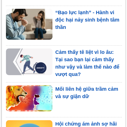
“Bạo lực lạnh” - Hành vi
độc hại nảy sinh bệnh tâm
thần
Cảm thấy tê liệt vì lo âu:
Tại sao bạn lại cảm thấy
như vậy và làm thế nào để
vượt qua?
Mối liên hệ giữa trầm cảm
và sự giận dữ
Hội chứng ám ảnh sợ hãi