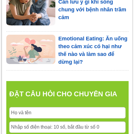
Cần lưu ý gì khi sống
chung với bệnh nhân trầm
cảm
Emotional Eating: Ăn uống
theo cảm xúc có hại như
thế nào và làm sao để
dừng lại?
ĐẶT CÂU HỎI CHO CHUYÊN GIA