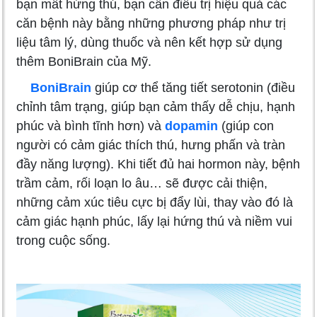
bạn mất hứng thú, bạn cần điều trị hiệu quả các
căn bệnh này bằng những phương pháp như trị
liệu tâm lý, dùng thuốc và nên kết hợp sử dụng
thêm BoniBrain của Mỹ.
BoniBrain
giúp cơ thể tăng tiết serotonin (điều
chỉnh tâm trạng, giúp bạn cảm thấy dễ chịu, hạnh
phúc và bình tĩnh hơn) và
dopamin
(giúp con
người có cảm giác thích thú, hưng phấn và tràn
đầy năng lượng). Khi tiết đủ hai hormon này, bệnh
trầm cảm, rối loạn lo âu… sẽ được cải thiện,
những cảm xúc tiêu cực bị đẩy lùi, thay vào đó là
cảm giác hạnh phúc, lấy lại hứng thú và niềm vui
trong cuộc sống.