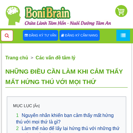
ĐĂNG KÝ TƯ VẤN
ĐĂNG KÝ CẨM NANG
Trang chủ
Các vấn đề tâm lý
NHỮNG ĐIỀU CẦN LÀM KHI CẢM THẤY
MẤT HỨNG THÚ VỚI MỌI THỨ
MỤC LỤC
[Ẩn]
1
Nguyên nhân khiến bạn cảm thấy mất hứng
thú với mọi thứ là gì?
2
Làm thế nào để lấy lại hứng thú với những thứ